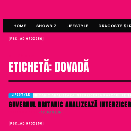
HOME
SHOWBIZ
LIFESTYLE
DRAGOSTE ȘI R
[PSK_AD 970X250]
ETICHETA
ETICHETĂ: DOVADĂ
LIFESTYLE
GUVERNUL BRITANIC ANALIZEAZĂ INTERZICER
VALENTINA RUSU
· ACUM 9 LUNI
[PSK_AD 970X250]