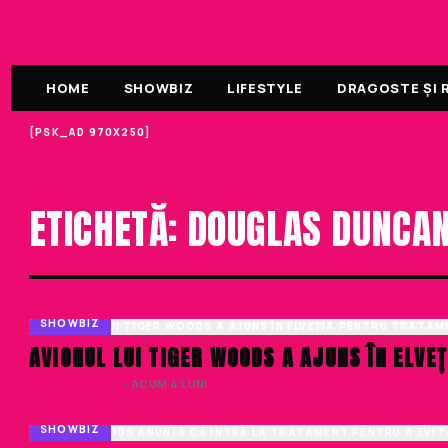
HOME
SHOWBIZ
LIFESTYLE
DRAGOSTE ȘI R
[PSK_AD 970X250]
ETICHETA
ETICHETĂ: DOUGLAS DUNCA
SHOWBIZ
AVIONUL LUI TIGER WOODS A AJUNS ÎN ELVE
DENISA ENACHE
· ACUM 4 LUNI
SHOWBIZ