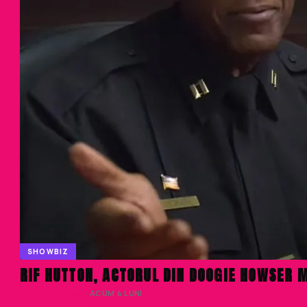
SHOWBIZ
RIF HUTTON, ACTORUL DIN DOOGIE HOWSER M
DENISA ENACHE
· ACUM 4 LUNI