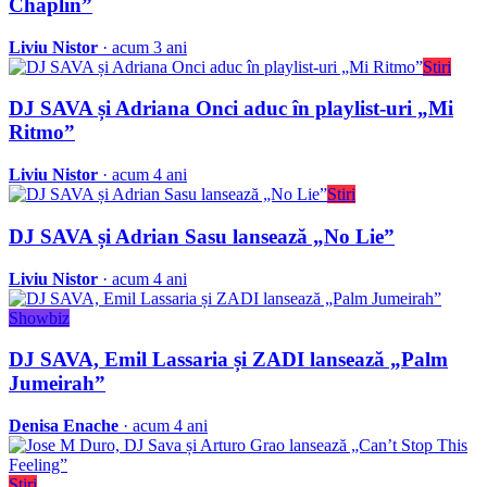
Chaplin”
Liviu Nistor
· acum 3 ani
Stiri
DJ SAVA și Adriana Onci aduc în playlist-uri „Mi
Ritmo”
Liviu Nistor
· acum 4 ani
Stiri
DJ SAVA și Adrian Sasu lansează „No Lie”
Liviu Nistor
· acum 4 ani
Showbiz
DJ SAVA, Emil Lassaria și ZADI lansează „Palm
Jumeirah”
Denisa Enache
· acum 4 ani
Stiri