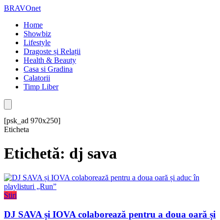
BRAVOnet
Home
Showbiz
Lifestyle
Dragoste și Relații
Health & Beauty
Casa si Gradina
Calatorii
Timp Liber
[psk_ad 970x250]
Eticheta
Etichetă: dj sava
Stiri
DJ SAVA și IOVA colaborează pentru a doua oară și