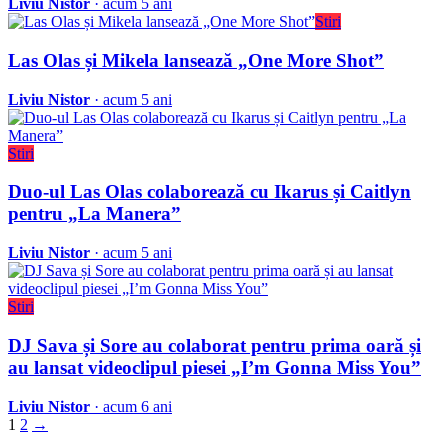
Liviu Nistor
· acum 5 ani
Stiri
Las Olas și Mikela lansează „One More Shot”
Liviu Nistor
· acum 5 ani
Stiri
Duo-ul Las Olas colaborează cu Ikarus și Caitlyn
pentru „La Manera”
Liviu Nistor
· acum 5 ani
Stiri
DJ Sava și Sore au colaborat pentru prima oară și
au lansat videoclipul piesei „I’m Gonna Miss You”
Liviu Nistor
· acum 6 ani
1
2
→