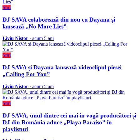
Stiri
DJ SAVA colaborează din nou cu Dayana și
lansează „No More Lies”
Liviu Nistor
· acum 5 ani
Stiri
DJ SAVA și Dayana lansează videoclipul piesei
„Calling For You”
Liviu Nistor
· acum 5 ani
Stiri
DJ SAVA, unul dintre cei mai în vogă producători și
DJ din România aduce „Playa Paraiso” în
playlisturi