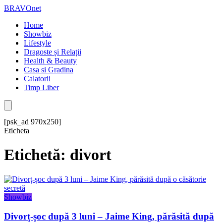
BRAVOnet
Home
Showbiz
Lifestyle
Dragoste și Relații
Health & Beauty
Casa si Gradina
Calatorii
Timp Liber
[psk_ad 970x250]
Eticheta
Etichetă: divort
Showbiz
Divorț-șoc după 3 luni – Jaime King, părăsită după