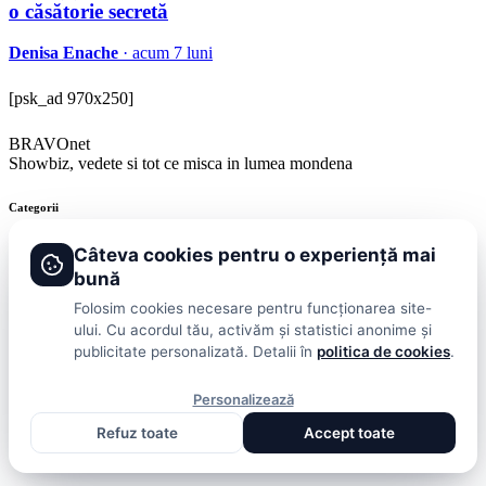
o căsătorie secretă
Denisa Enache
· acum 7 luni
[psk_ad 970x250]
BRAVOnet
Showbiz, vedete si tot ce misca in lumea mondena
Categorii
Stiri
Showbiz
Publicitate
Lifestyle
Health & Beauty
Casa si Gradina
Câteva cookies pentru o experiență mai
bună
BRAVOnet
Folosim cookies necesare pentru funcționarea site-
ului. Cu acordul tău, activăm și statistici anonime și
Cookies
Publicitate
Politica De Confidentialitate
Home
Termeni și
publicitate personalizată. Detalii în
politica de cookies
.
Condiții
© 2026 BRAVOnet. Toate drepturile rezervate.
Personalizează
Refuz toate
Accept toate