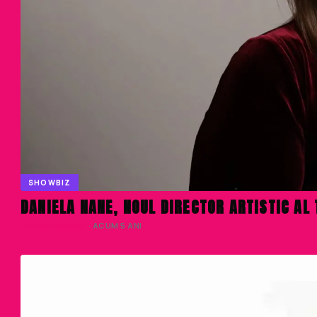
SHOWBIZ
DANIELA NANE, NOUL DIRECTOR ARTISTIC AL
DENISA ENACHE
· ACUM 5 ANI