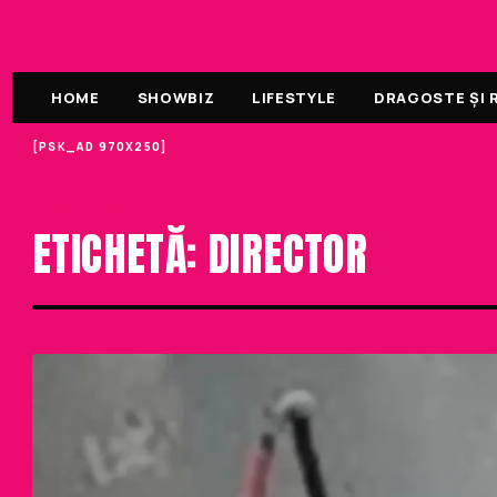
HOME
SHOWBIZ
LIFESTYLE
DRAGOSTE ȘI R
[PSK_AD 970X250]
ETICHETA
ETICHETĂ: DIRECTOR