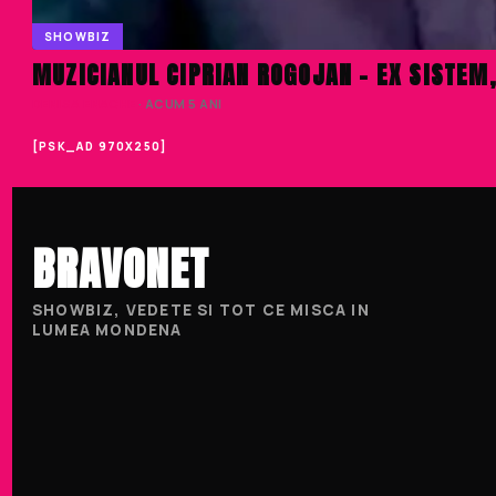
SHOWBIZ
MUZICIANUL CIPRIAN ROGOJAN – EX SISTEM
DENISA ENACHE
· ACUM 5 ANI
[PSK_AD 970X250]
BRAVONET
SHOWBIZ, VEDETE SI TOT CE MISCA IN
LUMEA MONDENA