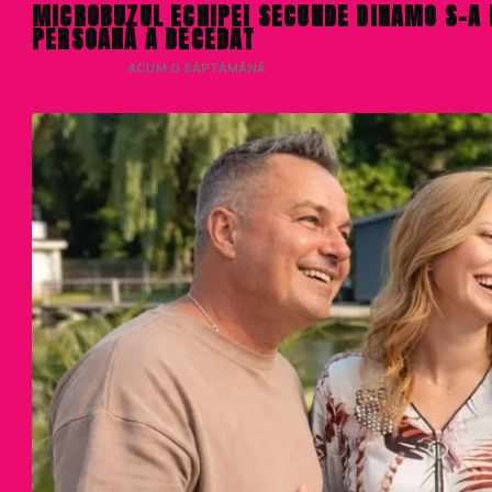
MICROBUZUL ECHIPEI SECUNDE DINAMO S-A I
PERSOANĂ A DECEDAT
LIVIU NISTOR
· ACUM O SĂPTĂMÂNĂ