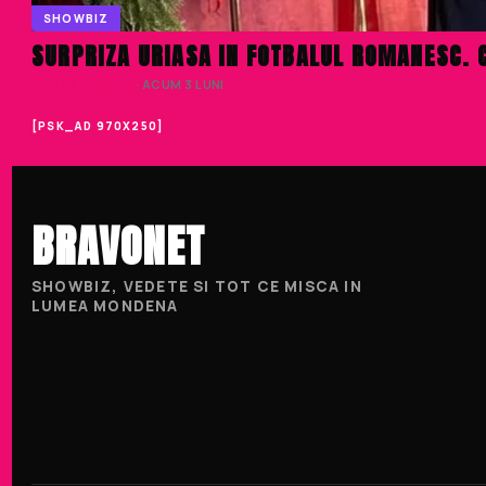
SHOWBIZ
SURPRIZA URIASA IN FOTBALUL ROMANESC. 
DENISA ENACHE
· ACUM 3 LUNI
[PSK_AD 970X250]
BRAVONET
SHOWBIZ, VEDETE SI TOT CE MISCA IN
LUMEA MONDENA