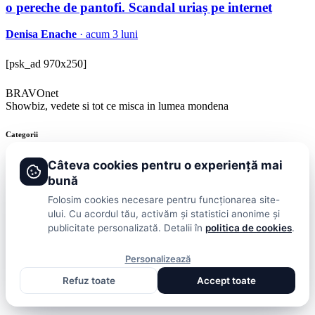
o pereche de pantofi. Scandal uriaș pe internet
Denisa Enache
· acum 3 luni
[psk_ad 970x250]
BRAVOnet
Showbiz, vedete si tot ce misca in lumea mondena
Categorii
Stiri
Showbiz
Publicitate
Lifestyle
Health & Beauty
Casa si Gradina
Câteva cookies pentru o experiență mai
bună
BRAVOnet
Folosim cookies necesare pentru funcționarea site-
ului. Cu acordul tău, activăm și statistici anonime și
Cookies
Publicitate
Politica De Confidentialitate
Home
Termeni și
publicitate personalizată. Detalii în
politica de cookies
.
Condiții
© 2026 BRAVOnet. Toate drepturile rezervate.
Personalizează
Refuz toate
Accept toate