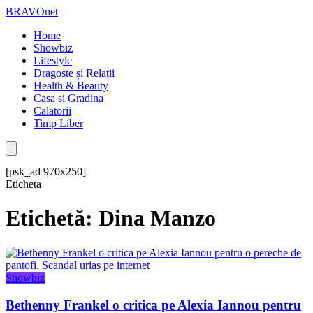
BRAVOnet
Home
Showbiz
Lifestyle
Dragoste și Relații
Health & Beauty
Casa si Gradina
Calatorii
Timp Liber
[psk_ad 970x250]
Eticheta
Etichetă: Dina Manzo
Showbiz
Bethenny Frankel o critica pe Alexia Iannou pentru