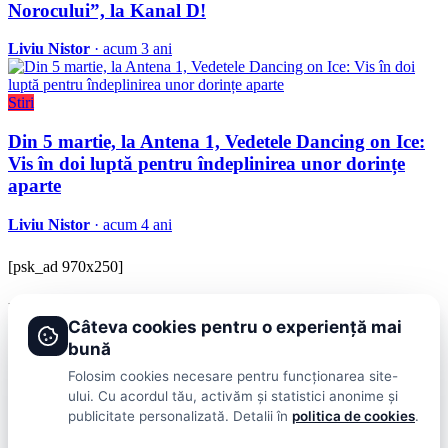
Norocului”, la Kanal D!
Liviu Nistor
· acum 3 ani
Stiri
Din 5 martie, la Antena 1, Vedetele Dancing on Ice:
Vis în doi luptă pentru îndeplinirea unor dorințe
aparte
Liviu Nistor
· acum 4 ani
[psk_ad 970x250]
BRAVOnet
Câteva cookies pentru o experiență mai
Showbiz, vedete si tot ce misca in lumea mondena
bună
Categorii
Folosim cookies necesare pentru funcționarea site-
ului. Cu acordul tău, activăm și statistici anonime și
Stiri
Showbiz
Publicitate
Lifestyle
Health & Beauty
Casa si Gradina
publicitate personalizată. Detalii în
politica de cookies
.
BRAVOnet