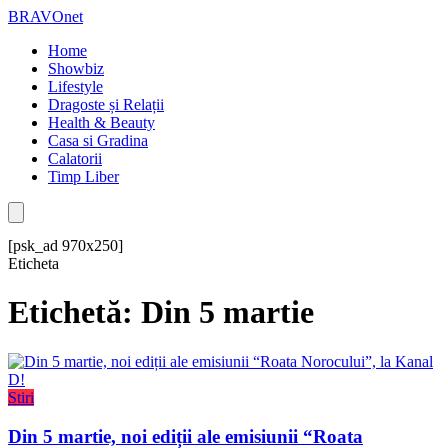
BRAVOnet
Home
Showbiz
Lifestyle
Dragoste și Relații
Health & Beauty
Casa si Gradina
Calatorii
Timp Liber
[psk_ad 970x250]
Eticheta
Etichetă: Din 5 martie
Stiri
Din 5 martie, noi ediții ale emisiunii “Roata