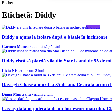
Eticheta
Etichetă: Diddy
Showbiz
Diddy a ajuns la izolare după o bătaie în închisoare
Carmen Manea
· acum 2 săptămâni
Diddy riscă să piardă vila din Star Island de 55 de mil
Liviu Nistor
· acum 2 luni
Daveigh Chase a murit la 35 de ani. Ce arată acum cli
Diana Munteanu
· acum 2 luni
Cassie, dată în judecată de un fost escort masculin.