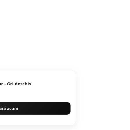
r - Gri deschis
ără acum