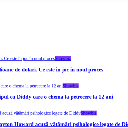
Showbiz
ioane de dolari. Ce este în joc în noul proces
Showbiz
pul cu Diddy care o chema la petrecere la 12 ani
Showbiz
 Clayton Howard acuză vătămări psihologice legate de D