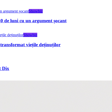
Showbiz
0 de luni cu un argument șocant
Showbiz
transformat viețile deținuților
t Dix