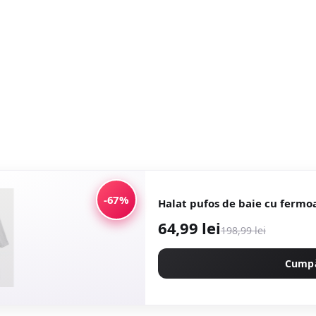
-67%
Halat pufos de baie cu fermoa
64,99 lei
198,99 lei
Cump