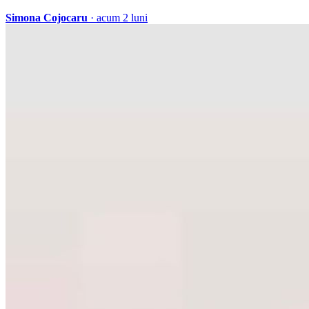
Simona Cojocaru
· acum 2 luni