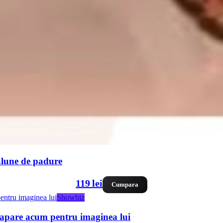
alune de padure
119 lei
Cumpara
Showbiz
aș apare acum pentru imaginea lui