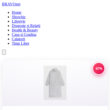
BRAVOnet
Home
Showbiz
Lifestyle
Dragoste și Relații
Health & Beauty
Casa si Gradina
Calatorii
Timp Liber
-67%