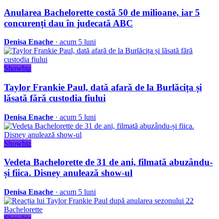
Anularea Bachelorette costă 50 de milioane, iar 5
concurenți dau în judecată ABC
Denisa Enache
· acum 5 luni
Showbiz
Taylor Frankie Paul, dată afară de la Burlăcița și
lăsată fără custodia fiului
Denisa Enache
· acum 5 luni
Showbiz
Vedeta Bachelorette de 31 de ani, filmată abuzându-
și fiica. Disney anulează show-ul
Denisa Enache
· acum 5 luni
Showbiz