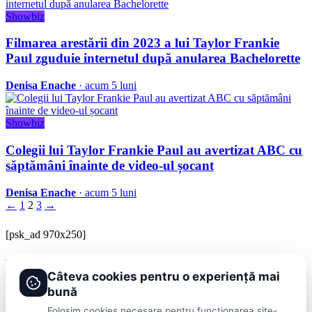
Showbiz
Filmarea arestării din 2023 a lui Taylor Frankie
Paul zguduie internetul după anularea Bachelorette
Denisa Enache
· acum 5 luni
Showbiz
Colegii lui Taylor Frankie Paul au avertizat ABC cu
săptămâni înainte de video-ul șocant
Denisa Enache
· acum 5 luni
←
1
2
3
→
[psk_ad 970x250]
BRAVOnet
Câteva cookies pentru o experiență mai
Showbiz, vedete si tot ce misca in lumea mondena
bună
Categorii
Folosim cookies necesare pentru funcționarea site-