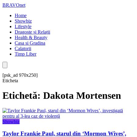
BRAVOnet
Home
Showbiz
Lifestyle
Dragoste și Relații
Health & Beauty
Casa si Gradina
Calatorii
Timp Liber
[psk_ad 970x250]
Eticheta
Etichetă: Dakota Mortensen
Showbiz
Taylor Frankie Paul, starul din ‘Mormon Wives’,