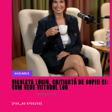
SHOWBIZ
NICOLETA LUCIU, CRITICATĂ DE COPIII EI:
CUM VEDE VIITORUL LOR
DENISA ENACHE
· ACUM 9 LUNI
[PSK_AD 970X250]