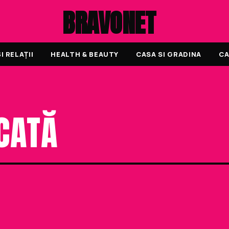
BRAVONET
 RELAȚII
HEALTH & BEAUTY
CASA SI GRADINA
CA
ICATĂ