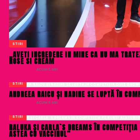
STIRI
„AVETI INCREDERE IN MINE CA NU MA TRATE
ROSE SI CREAM
LIVIU NISTOR
· ACUM 5 ANI
STIRI
ANDREEA RAICU ȘI NADINE SE LUPTĂ ÎN COM
LIVIU NISTOR
· ACUM 5 ANI
STIRI
RALUKA ȘI CARLA`S DREAMS ÎN COMPETIȚIA 
ASTEA CU VACCINUL”