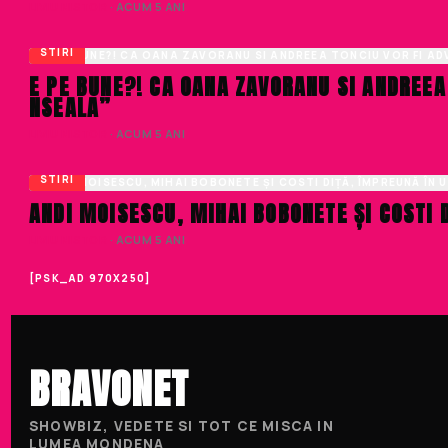
LIVIU NISTOR
· ACUM 5 ANI
STIRI
E PE BUNE?! CA OANA ZAVORANU SI ANDREEA
NSEALA”
LIVIU NISTOR
· ACUM 5 ANI
STIRI
ANDI MOISESCU, MIHAI BOBONETE ȘI COSTI 
LIVIU NISTOR
· ACUM 5 ANI
[PSK_AD 970X250]
BRAVONET
SHOWBIZ, VEDETE SI TOT CE MISCA IN
LUMEA MONDENA