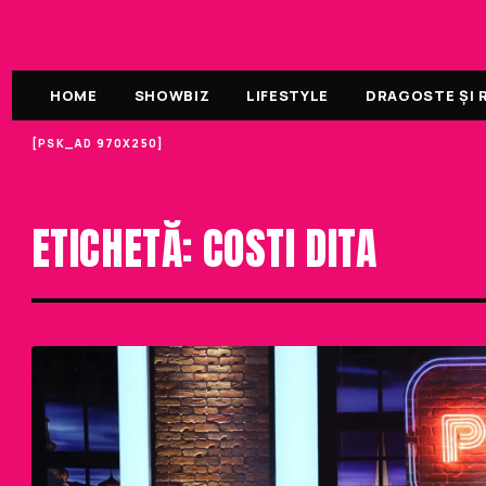
HOME
SHOWBIZ
LIFESTYLE
DRAGOSTE ȘI R
[PSK_AD 970X250]
ETICHETA
ETICHETĂ: COSTI DITA