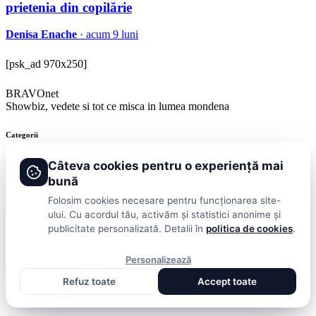
prietenia din copilărie
Denisa Enache
· acum 9 luni
[psk_ad 970x250]
BRAVOnet
Showbiz, vedete si tot ce misca in lumea mondena
Categorii
Stiri
Showbiz
Publicitate
Lifestyle
Health & Beauty
Casa si Gradina
Câteva cookies pentru o experiență mai
bună
BRAVOnet
Folosim cookies necesare pentru funcționarea site-
ului. Cu acordul tău, activăm și statistici anonime și
Cookies
Publicitate
Politica De Confidentialitate
Home
Termeni și
publicitate personalizată. Detalii în
politica de cookies
.
Condiții
© 2026 BRAVOnet. Toate drepturile rezervate.
Personalizează
Refuz toate
Accept toate