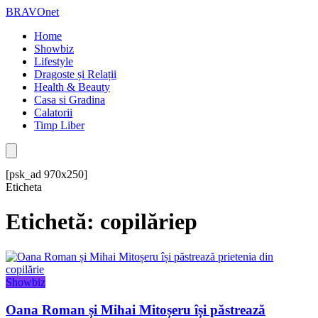
BRAVOnet
Home
Showbiz
Lifestyle
Dragoste și Relații
Health & Beauty
Casa si Gradina
Calatorii
Timp Liber
[psk_ad 970x250]
Eticheta
Etichetă: copilăriep
Showbiz
Oana Roman și Mihai Mitoșeru își păstrează