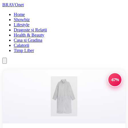
BRAVOnet
Home
Showbiz
Lifestyle
Dragoste și Relații
Health & Beauty
Casa si Gradina
Calatorii
Timp Liber
-67%