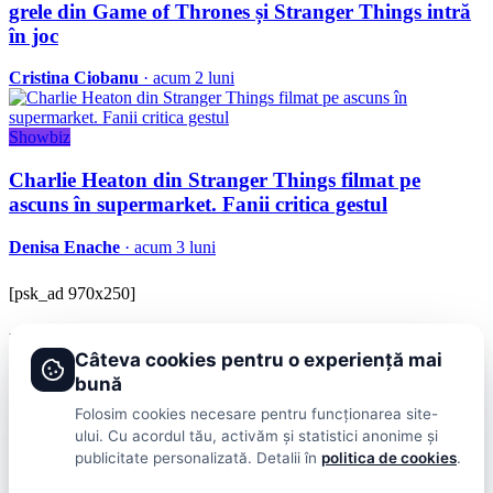
grele din Game of Thrones și Stranger Things intră
în joc
Cristina Ciobanu
· acum 2 luni
Showbiz
Charlie Heaton din Stranger Things filmat pe
ascuns în supermarket. Fanii critica gestul
Denisa Enache
· acum 3 luni
[psk_ad 970x250]
BRAVOnet
Câteva cookies pentru o experiență mai
Showbiz, vedete si tot ce misca in lumea mondena
bună
Categorii
Folosim cookies necesare pentru funcționarea site-
ului. Cu acordul tău, activăm și statistici anonime și
Stiri
Showbiz
Publicitate
Lifestyle
Health & Beauty
Casa si Gradina
publicitate personalizată. Detalii în
politica de cookies
.
BRAVOnet