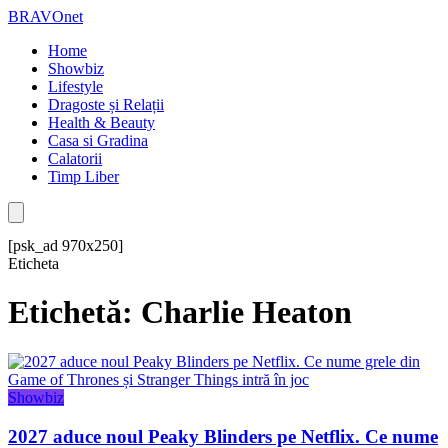
BRAVOnet
Home
Showbiz
Lifestyle
Dragoste și Relații
Health & Beauty
Casa si Gradina
Calatorii
Timp Liber
[psk_ad 970x250]
Eticheta
Etichetă: Charlie Heaton
Showbiz
2027 aduce noul Peaky Blinders pe Netflix. Ce nume