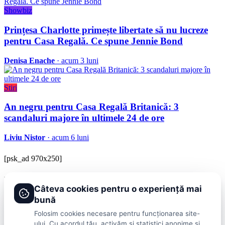
Showbiz
Prințesa Charlotte primește libertate să nu lucreze
pentru Casa Regală. Ce spune Jennie Bond
Denisa Enache
· acum 3 luni
Stiri
An negru pentru Casa Regală Britanică: 3
scandaluri majore în ultimele 24 de ore
Liviu Nistor
· acum 6 luni
[psk_ad 970x250]
BRAVOnet
Câteva cookies pentru o experiență mai
Showbiz, vedete si tot ce misca in lumea mondena
bună
Categorii
Folosim cookies necesare pentru funcționarea site-
ului. Cu acordul tău, activăm și statistici anonime și