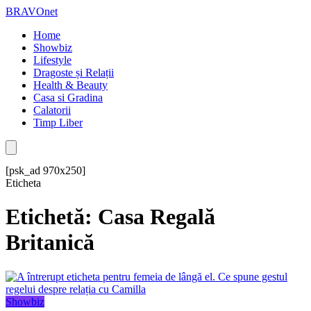
BRAVOnet
Home
Showbiz
Lifestyle
Dragoste și Relații
Health & Beauty
Casa si Gradina
Calatorii
Timp Liber
[psk_ad 970x250]
Eticheta
Etichetă: Casa Regală
Britanică
Showbiz