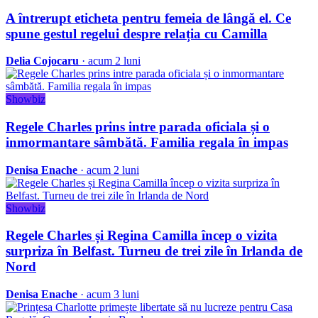
A întrerupt eticheta pentru femeia de lângă el. Ce
spune gestul regelui despre relația cu Camilla
Delia Cojocaru
· acum 2 luni
Showbiz
Regele Charles prins intre parada oficiala și o
inmormantare sâmbătă. Familia regala în impas
Denisa Enache
· acum 2 luni
Showbiz
Regele Charles și Regina Camilla încep o vizita
surpriza în Belfast. Turneu de trei zile în Irlanda de
Nord
Denisa Enache
· acum 3 luni