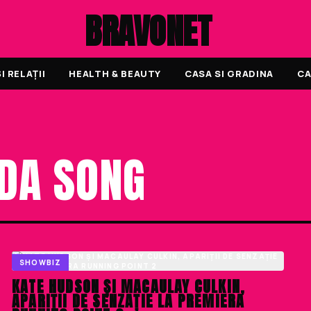
BRAVONET
 RELAȚII
HEALTH & BEAUTY
CASA SI GRADINA
CA
NDA SONG
SHOWBIZ
KATE HUDSON ȘI MACAULAY CULKIN,
APARIȚII DE SENZAȚIE LA PREMIERA