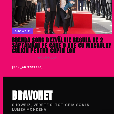
SHOWBIZ
BRENDA SONG DEZVĂLUIE REGULA DE 2
SĂPTĂMÂNI PE CARE O ARE CU MACAULAY
CULKIN PENTRU COPIII LOR
DENISA ENACHE
· ACUM 4 LUNI
[PSK_AD 970X250]
BRAVONET
SHOWBIZ, VEDETE SI TOT CE MISCA IN
LUMEA MONDENA