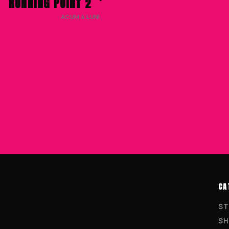
RUNNING POINT 2
DENISA ENACHE
· ACUM 4 LUNI
CA
ST
SH