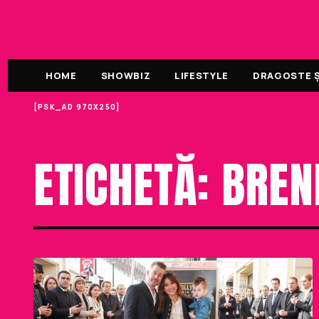
HOME
SHOWBIZ
LIFESTYLE
DRAGOSTE ȘI
[PSK_AD 970X250]
ETICHETA
ETICHETĂ: BRE