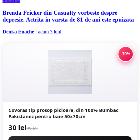
Showbiz
Brenda Fricker din Casualty vorbeste despre
depresie. Actrita in varsta de 81 de ani este epuizata
Denisa Enache
· acum 3 luni
-70%
Covoras tip prosop picioare, din 100% Bumbac
Pakistanez pentru baie 50x70cm
30 lei
99 lei