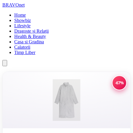
BRAVOnet
Home
Showbiz
Lifestyle
Dragoste și Relații
Health & Beauty
Casa si Gradina
Calatorii
Timp Liber
-67%