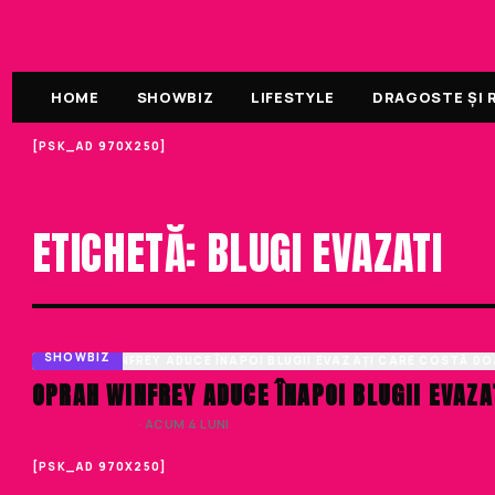
HOME
SHOWBIZ
LIFESTYLE
DRAGOSTE ȘI R
[PSK_AD 970X250]
ETICHETA
ETICHETĂ: BLUGI EVAZATI
SHOWBIZ
OPRAH WINFREY ADUCE ÎNAPOI BLUGII EVAZA
DENISA ENACHE
· ACUM 4 LUNI
[PSK_AD 970X250]