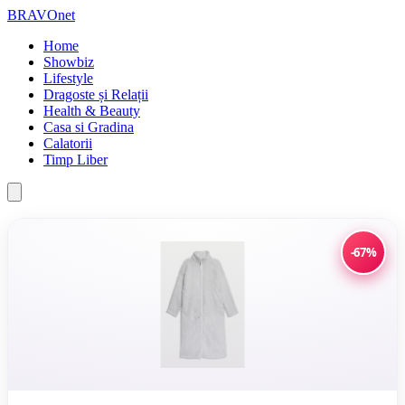
BRAVOnet
Home
Showbiz
Lifestyle
Dragoste și Relații
Health & Beauty
Casa si Gradina
Calatorii
Timp Liber
-67%