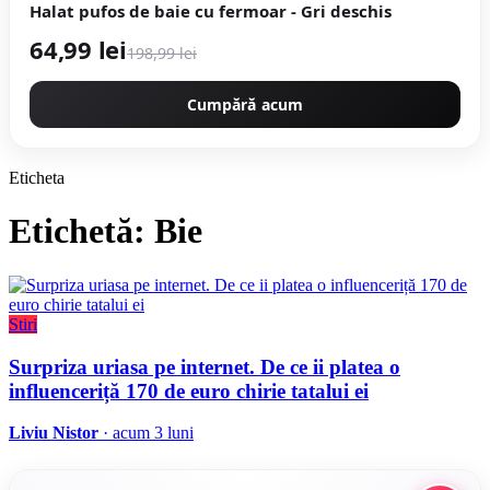
Halat pufos de baie cu fermoar - Gri deschis
64,99 lei
198,99 lei
Cumpără acum
Eticheta
Etichetă: Bie
Stiri
Surpriza uriasa pe internet. De ce ii platea o
influenceriță 170 de euro chirie tatalui ei
Liviu Nistor
· acum 3 luni