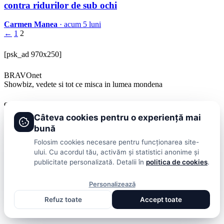
contra ridurilor de sub ochi
Carmen Manea
· acum 5 luni
←
1
2
[psk_ad 970x250]
BRAVOnet
Showbiz, vedete si tot ce misca in lumea mondena
Categorii
Câteva cookies pentru o experiență mai
Stiri
Showbiz
Publicitate
Lifestyle
Health & Beauty
Casa si Gradina
bună
Folosim cookies necesare pentru funcționarea site-
BRAVOnet
ului. Cu acordul tău, activăm și statistici anonime și
publicitate personalizată. Detalii în
politica de cookies
.
Cookies
Publicitate
Politica De Confidentialitate
Home
Termeni și
Condiții
© 2026 BRAVOnet. Toate drepturile rezervate.
Personalizează
Refuz toate
Accept toate