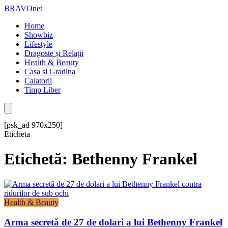
BRAVOnet
Home
Showbiz
Lifestyle
Dragoste și Relații
Health & Beauty
Casa si Gradina
Calatorii
Timp Liber
[psk_ad 970x250]
Eticheta
Etichetă: Bethenny Frankel
Health & Beauty
Arma secretă de 27 de dolari a lui Bethenny Frankel