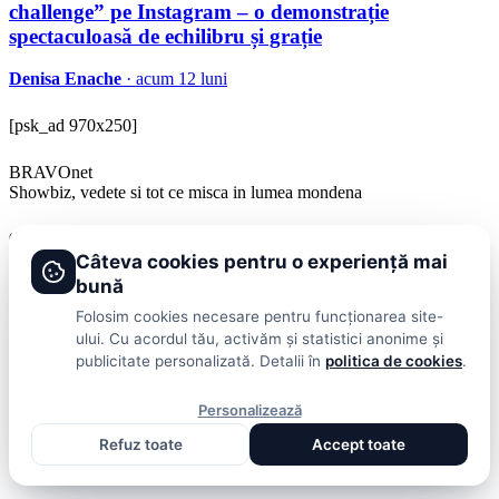
challenge” pe Instagram – o demonstrație
spectaculoasă de echilibru și grație
Denisa Enache
· acum 12 luni
[psk_ad 970x250]
BRAVOnet
Showbiz, vedete si tot ce misca in lumea mondena
Categorii
Câteva cookies pentru o experiență mai
Stiri
Showbiz
Publicitate
Lifestyle
Health & Beauty
Casa si Gradina
bună
Folosim cookies necesare pentru funcționarea site-
BRAVOnet
ului. Cu acordul tău, activăm și statistici anonime și
publicitate personalizată. Detalii în
politica de cookies
.
Cookies
Publicitate
Politica De Confidentialitate
Home
Termeni și
Condiții
Personalizează
© 2026 BRAVOnet. Toate drepturile rezervate.
Refuz toate
Accept toate