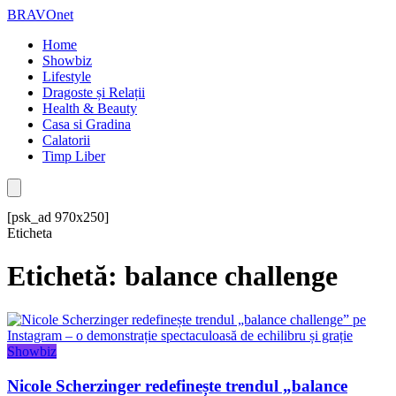
BRAVOnet
Home
Showbiz
Lifestyle
Dragoste și Relații
Health & Beauty
Casa si Gradina
Calatorii
Timp Liber
[psk_ad 970x250]
Eticheta
Etichetă: balance challenge
Showbiz
Nicole Scherzinger redefinește trendul „balance