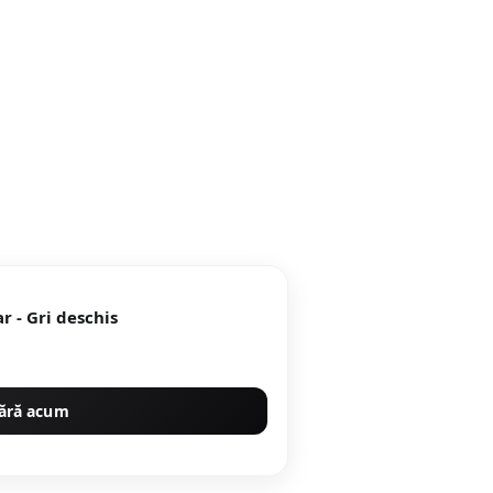
r - Gri deschis
ără acum