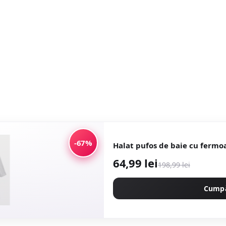
-67%
Halat pufos de baie cu fermoa
64,99 lei
198,99 lei
Cump