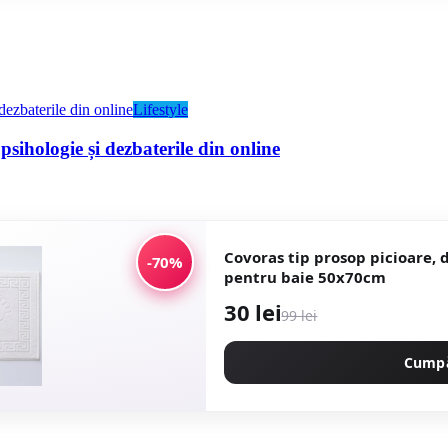
Lifestyle
sihologie și dezbaterile din online
Covoras tip prosop picioare,
-70%
pentru baie 50x70cm
30 lei
99 lei
Cump