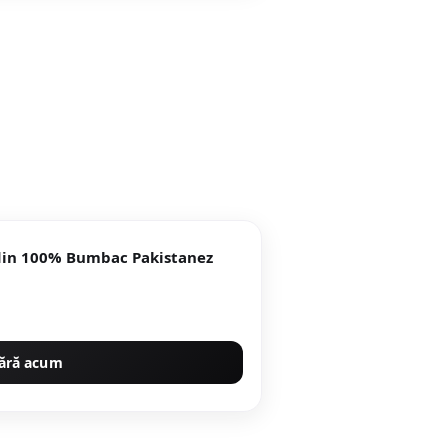
 din 100% Bumbac Pakistanez
ără acum