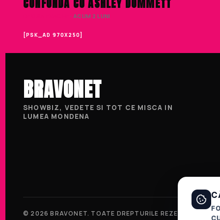
CONFUNDA CU ASHLEY DOMMETT
DENISA ENACHE
· ACUM 2 LUNI
[PSK_AD 970X250]
BRAVONET
SHOWBIZ, VEDETE SI TOT CE MISCA IN
LUMEA MONDENA
C
F
© 2026 BRAVONET. TOATE DREPTURILE REZERVATE.
CU