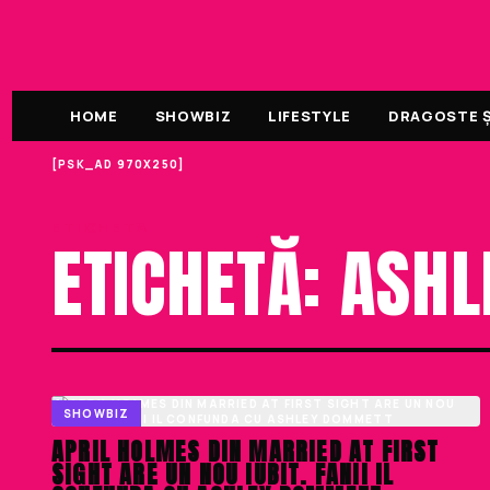
HOME
SHOWBIZ
LIFESTYLE
DRAGOSTE ȘI
[PSK_AD 970X250]
ETICHETA
ETICHETĂ: ASH
SHOWBIZ
APRIL HOLMES DIN MARRIED AT FIRST
SIGHT ARE UN NOU IUBIT. FANII IL