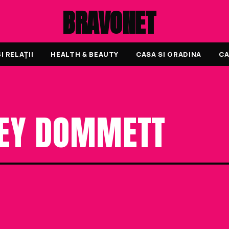
BRAVONET
 RELAȚII
HEALTH & BEAUTY
CASA SI GRADINA
CA
LEY DOMMETT