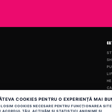
CA
ST
SH
PU
LI
HE
CA
ÂTEVA COOKIES PENTRU O EXPERIENȚĂ MAI B
OLOSIM COOKIES NECESARE PENTRU FUNCȚIONAREA SITE
 ACORDUL TĂU, ACTIVĂM ȘI STATISTICI ANONIME ȘI