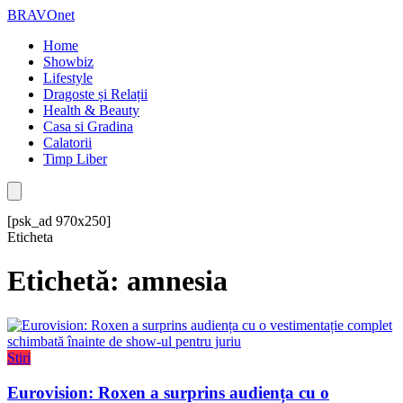
BRAVOnet
Home
Showbiz
Lifestyle
Dragoste și Relații
Health & Beauty
Casa si Gradina
Calatorii
Timp Liber
[psk_ad 970x250]
Eticheta
Etichetă: amnesia
Stiri
Eurovision: Roxen a surprins audiența cu o