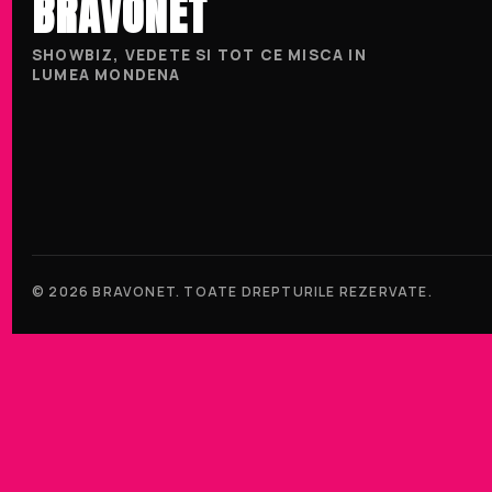
BRAVONET
SHOWBIZ, VEDETE SI TOT CE MISCA IN
LUMEA MONDENA
© 2026 BRAVONET. TOATE DREPTURILE REZERVATE.