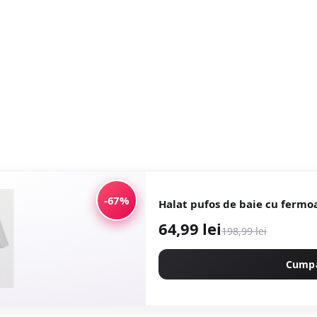
-67%
Halat pufos de baie cu fermoa
64,99 lei
198,99 lei
Cump