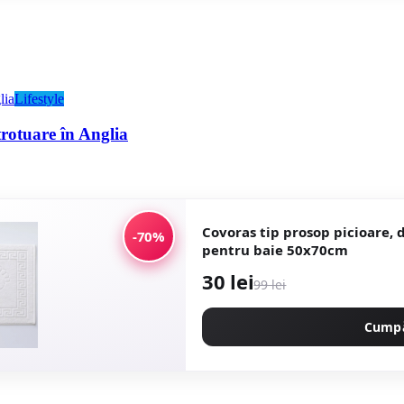
Lifestyle
trotuare în Anglia
Covoras tip prosop picioare,
-70%
pentru baie 50x70cm
30 lei
99 lei
Cump