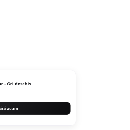
r - Gri deschis
ără acum