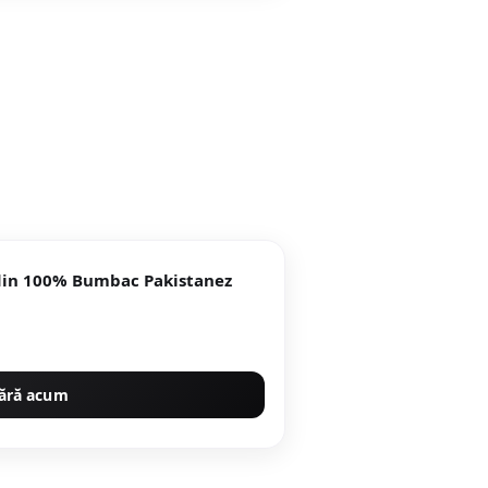
 din 100% Bumbac Pakistanez
ără acum