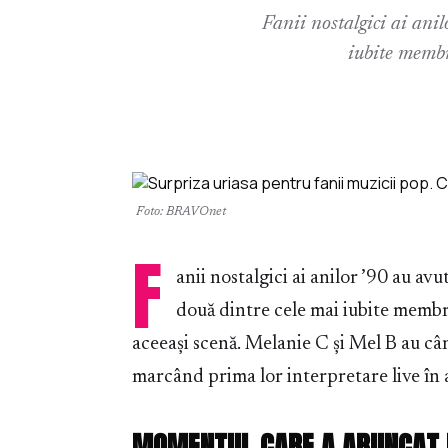
Fanii nostalgici ai ani
iubite membr
Foto: BRAVOnet
F
anii nostalgici ai anilor ’90 au av
două dintre cele mai iubite membre
aceeași scenă. Melanie C și Mel B au câ
marcând prima lor interpretare live în 
MOMENTUL CARE A ARUNCAT I