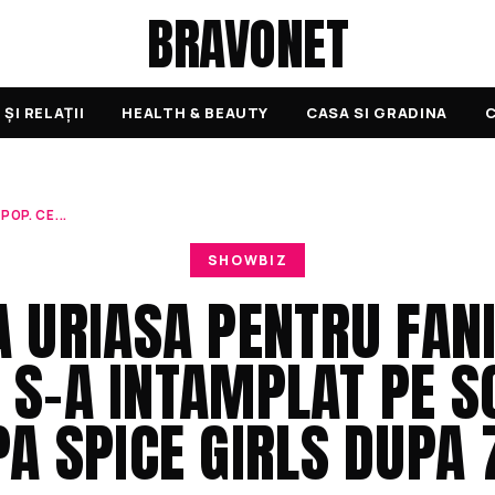
BRAVONET
ȘI RELAȚII
HEALTH & BEAUTY
CASA SI GRADINA
C
POP. CE...
SHOWBIZ
 URIASA PENTRU FANI
E S-A INTAMPLAT PE S
A SPICE GIRLS DUPA 