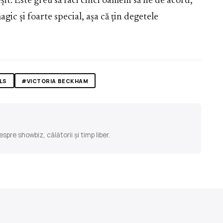
it. Este greu să faci cinci oameni să fie de acord,
gic și foarte special, așa că țin degetele
LS
#VICTORIA BECKHAM
pre showbiz, călătorii și timp liber.