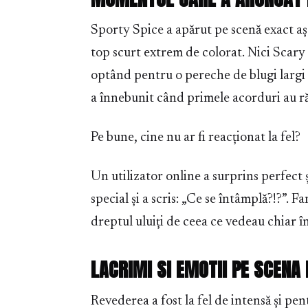
Sporty Spice a apărut pe scenă exact aș
top scurt extrem de colorat. Nici Scary S
optând pentru o pereche de blugi largi ș
a înnebunit când primele acorduri au ră
Pe bune, cine nu ar fi reacționat la fel?
Un utilizator online a surprins perfect
special și a scris: „Ce se întâmplă?!?”. Fa
dreptul uluiți de ceea ce vedeau chiar în
LACRIMI SI EMOTII PE SCENA 
Revederea a fost la fel de intensă și pen