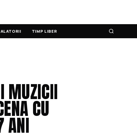
ALATORII
TIMP LIBER
I MUZICII
CENA CU
7 ANI