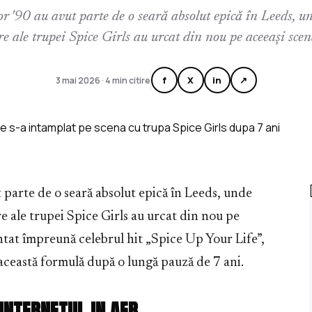
lor '90 au avut parte de o seară absolut epică în Leeds, u
e ale trupei Spice Girls au urcat din nou pe aceeași scen
f
X
in
↗
3 mai 2026 · 4 min citire
ut parte de o seară absolut epică în Leeds, unde
 ale trupei Spice Girls au urcat din nou pe
ntat împreună celebrul hit „Spice Up Your Life”,
această formulă după o lungă pauză de 7 ani.
NTERNETUL IN AER