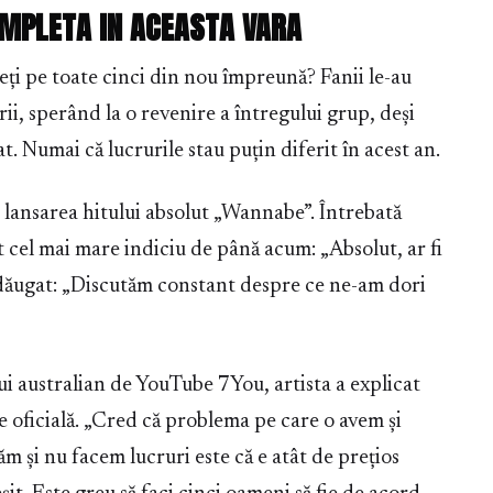
OMPLETA IN ACEASTA VARA
deți pe toate cinci din nou împreună? Fanii le-au
i, sperând la o revenire a întregului grup, deși
. Numai că lucrurile stau puțin diferit în acest an.
la lansarea hitului absolut „Wannabe”. Întrebată
cel mai mare indiciu de până acum: „Absolut, ar fi
adăugat: „Discutăm constant despre ce ne-am dori
ui australian de YouTube 7You, artista a explicat
ie oficială. „Cred că problema pe care o avem și
 și nu facem lucruri este că e atât de prețios