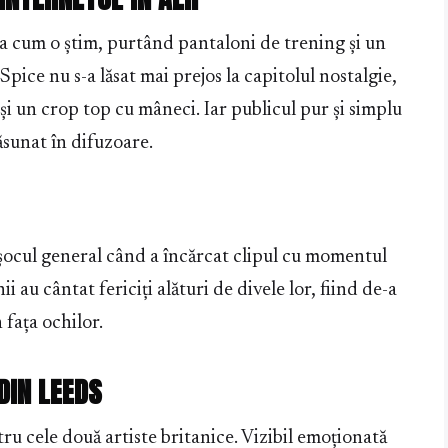
a cum o știm, purtând pantaloni de trening și un
pice nu s-a lăsat mai prejos la capitolul nostalgie,
i un crop top cu mâneci. Iar publicul pur și simplu
sunat în difuzoare.
 șocul general când a încărcat clipul cu momentul
nii au cântat fericiți alături de divele lor, fiind de-a
 fața ochilor.
DIN LEEDS
tru cele două artiste britanice. Vizibil emoționată