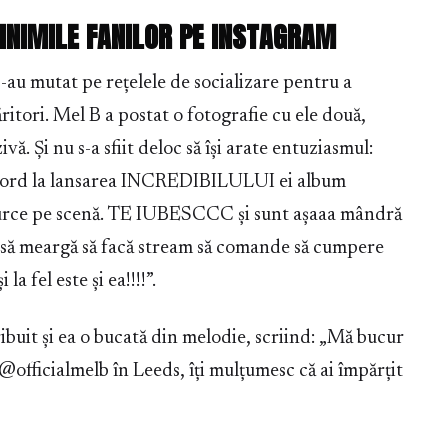
 INIMILE FANILOR PE INSTAGRAM
-au mutat pe rețelele de socializare pentru a
itori. Mel B a postat o fotografie cu ele două,
vă. Și nu s-a sfiit deloc să își arate entuziasmul:
 nord la lansarea INCREDIBILULUI ei album
 urce pe scenă. TE IUBESCCC și sunt așaaa mândră
 să meargă să facă stream să comande să cumpere
 fel este și ea!!!!”.
ibuit și ea o bucată din melodie, scriind: „Mă bucur
 @officialmelb în Leeds, îți mulțumesc că ai împărțit