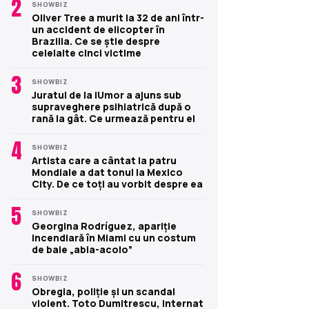
2
SHOWBIZ
Oliver Tree a murit la 32 de ani într-
un accident de elicopter în
Brazilia. Ce se știe despre
celelalte cinci victime
3
SHOWBIZ
Juratul de la iUmor a ajuns sub
supraveghere psihiatrică după o
rană la gât. Ce urmează pentru el
4
SHOWBIZ
Artista care a cântat la patru
Mondiale a dat tonul la Mexico
City. De ce toți au vorbit despre ea
5
SHOWBIZ
Georgina Rodríguez, apariție
incendiară în Miami cu un costum
de baie „abia-acolo”
6
SHOWBIZ
Obregia, poliție și un scandal
violent. Toto Dumitrescu, internat