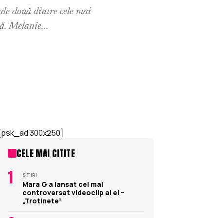
nde două dintre cele mai
ă. Melanie...
[psk_ad 300x250]
CELE MAI CITITE
1
STIRI
Mara G a lansat cel mai
controversat videoclip al ei –
„Trotinete”