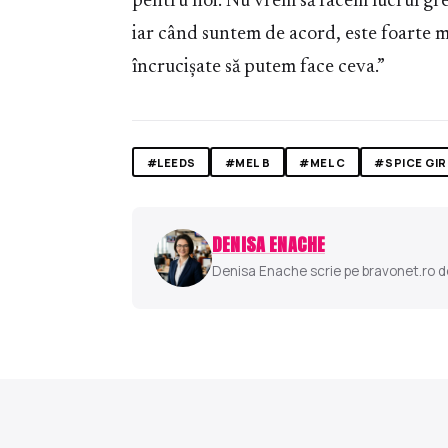
pentru noi. Nu vrem să facem lucrul greș
iar când suntem de acord, este foarte ma
încrucișate să putem face ceva.”
#LEEDS
#MEL B
#MEL C
#SPICE GIR
DENISA ENACHE
Denisa Enache scrie pe bravonet.ro des