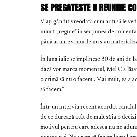
SE PREGATESTE O REUNIRE C
V-ați gândit vreodată cum ar fi să le ve
numit „regine” în secțiunea de comentari
până acum zvonurile nu s-au materializat
În luna iulie se împlinesc 30 de ani de 
dacă vor marca momentul, Mel C a lăsat 
o crimă să nu o facem”. Mai mult, ea a 
să facem.”
Într-un interviu recent acordat canalul
de ce durează atât de mult să ia o deciz
motivul pentru care adesea nu ne adunăm