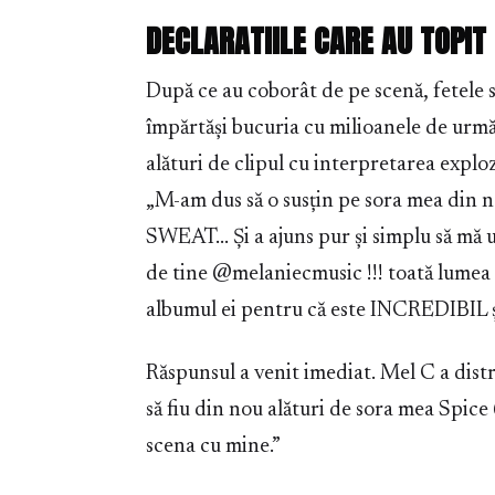
DECLARATIILE CARE AU TOPIT
După ce au coborât de pe scenă, fetele s
împărtăși bucuria cu milioanele de urmăr
alături de clipul cu interpretarea explozi
„M-am dus să o susțin pe sora mea din
SWEAT… Și a ajuns pur și simplu să mă
de tine @melaniecmusic !!! toată lumea
albumul ei pentru că este INCREDIBIL și la
Răspunsul a venit imediat. Mel C a distr
să fiu din nou alături de sora mea Spice
scena cu mine.”