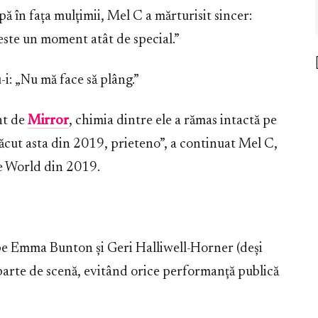
pă în fața mulțimii, Mel C a mărturisit sincer:
este un moment atât de special.”
i: „Nu mă face să plâng.”
nt de
Mirror
, chimia dintre ele a rămas intactă pe
ăcut asta din 2019, prieteno”, a continuat Mel C,
ce World din 2019.
 pe Emma Bunton și Geri Halliwell-Horner (deși
parte de scenă, evitând orice performanță publică