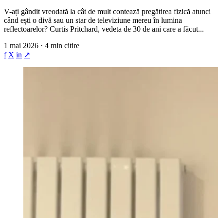
V-ați gândit vreodată la cât de mult contează pregătirea fizică atunci
când ești o divă sau un star de televiziune mereu în lumina
reflectoarelor? Curtis Pritchard, vedeta de 30 de ani care a făcut...
1 mai 2026 · 4 min citire
f
X
in
↗