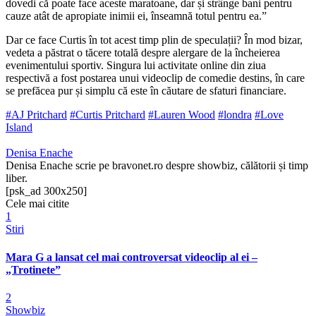
dovedi că poate face aceste maratoane, dar și strânge bani pentru
cauze atât de apropiate inimii ei, înseamnă totul pentru ea.”
Dar ce face Curtis în tot acest timp plin de speculații? În mod bizar,
vedeta a păstrat o tăcere totală despre alergare de la încheierea
evenimentului sportiv. Singura lui activitate online din ziua
respectivă a fost postarea unui videoclip de comedie destins, în care
se prefăcea pur și simplu că este în căutare de sfaturi financiare.
#AJ Pritchard
#Curtis Pritchard
#Lauren Wood
#londra
#Love
Island
Denisa Enache
Denisa Enache scrie pe bravonet.ro despre showbiz, călătorii și timp
liber.
[psk_ad 300x250]
Cele mai citite
1
Stiri
Mara G a lansat cel mai controversat videoclip al ei –
„Trotinete”
2
Showbiz