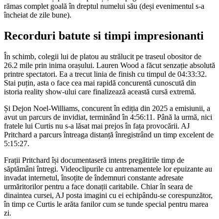
rămas complet goală în dreptul numelui său (deși evenimentul s-a
încheiat de zile bune).
Recorduri batute si timpi impresionanti
În schimb, colegii lui de platou au strălucit pe traseul obositor de
26.2 mile prin inima orașului. Lauren Wood a făcut senzație absolută
printre spectatori. Ea a trecut linia de finish cu timpul de 04:33:32.
Stai puțin, asta o face cea mai rapidă concurentă cunoscută din
istoria reality show-ului care finalizează această cursă extremă.
Și Dejon Noel-Williams, concurent în ediția din 2025 a emisiunii, a
avut un parcurs de invidiat, terminând în 4:56:11. Până la urmă, nici
fratele lui Curtis nu s-a lăsat mai prejos în fața provocării. AJ
Pritchard a parcurs întreaga distanță înregistrând un timp excelent de
5:15:27.
Frații Pritchard își documentaseră intens pregătirile timp de
săptămâni întregi. Videoclipurile cu antrenamentele lor epuizante au
invadat internetul, însoțite de îndemnuri constante adresate
urmăritorilor pentru a face donații caritabile. Chiar în seara de
dinaintea cursei, AJ posta imagini cu ei echipându-se corespunzător,
în timp ce Curtis le arăta fanilor cum se tunde special pentru marea
zi.