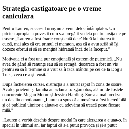
Strategia castigatoare pe o vreme
caniculara
Pentru Lauren, succesul uriaș nu a venit deloc întâmplător. Un
prieten apropiat a povestit cum s-a pregătit vedeta pentru arșița de pe
traseu: „Lauren a fost foarte conștientă de căldură la intrarea în
cursă, mai ales că era primul ei maraton, așa că a avut grijă să își
dozeze efortul și să se mențină hidratată încă de la început.”
Motivația ei a fost una pur emoțională și extrem de puternică. „Nu
avea de gând să renunțe sau să se retragă, deoarece a fost un vis
pentru ea să îl termine și a vrut să îi facă mândri pe cei de la Dog’s
Trust, ceea ce a și reușit.”
După încheierea cursei, distracția s-a mutat rapid în zona de sosire.
Acolo, prietenii și familia au aclamat-o zgomotos, alături de fostele
concurente Megan Moore și Jessica Harding. Sursa a mai precizat
un detaliu emoționant: „Lauren a spus că atmosfera a fost incredibilă
și că publicul uimitor a ajutat-o cu adevărat să treacă peste fiecare
milă.”
„Lauren a vorbit deschis despre modul în care alergarea a ajutat-o, în
special în ultimul an, iar faptul că s-a putut provoca și și-a putut