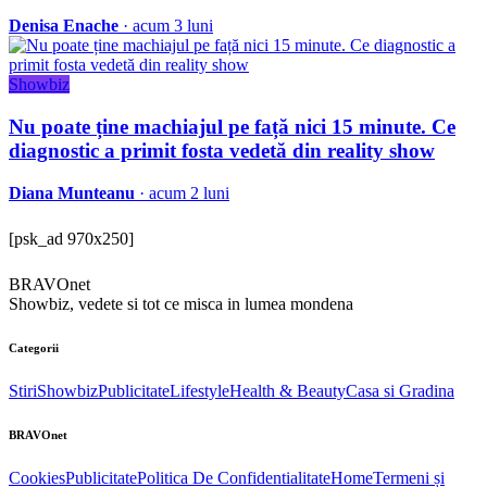
Denisa Enache
· acum 3 luni
Showbiz
Nu poate ține machiajul pe față nici 15 minute. Ce
diagnostic a primit fosta vedetă din reality show
Diana Munteanu
· acum 2 luni
[psk_ad 970x250]
BRAVOnet
Showbiz, vedete si tot ce misca in lumea mondena
Categorii
Stiri
Showbiz
Publicitate
Lifestyle
Health & Beauty
Casa si Gradina
BRAVOnet
Cookies
Publicitate
Politica De Confidentialitate
Home
Termeni și