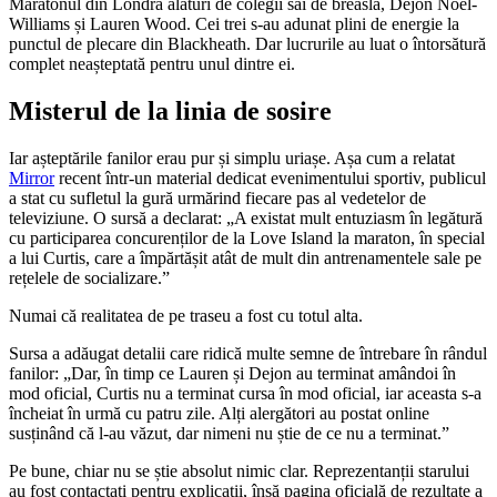
Maratonul din Londra alături de colegii săi de breaslă, Dejon Noel-
Williams și Lauren Wood. Cei trei s-au adunat plini de energie la
punctul de plecare din Blackheath. Dar lucrurile au luat o întorsătură
complet neașteptată pentru unul dintre ei.
Misterul de la linia de sosire
Iar așteptările fanilor erau pur și simplu uriașe. Așa cum a relatat
Mirror
recent într-un material dedicat evenimentului sportiv, publicul
a stat cu sufletul la gură urmărind fiecare pas al vedetelor de
televiziune. O sursă a declarat: „A existat mult entuziasm în legătură
cu participarea concurenților de la Love Island la maraton, în special
a lui Curtis, care a împărtășit atât de mult din antrenamentele sale pe
rețelele de socializare.”
Numai că realitatea de pe traseu a fost cu totul alta.
Sursa a adăugat detalii care ridică multe semne de întrebare în rândul
fanilor: „Dar, în timp ce Lauren și Dejon au terminat amândoi în
mod oficial, Curtis nu a terminat cursa în mod oficial, iar aceasta s-a
încheiat în urmă cu patru zile. Alți alergători au postat online
susținând că l-au văzut, dar nimeni nu știe de ce nu a terminat.”
Pe bune, chiar nu se știe absolut nimic clar. Reprezentanții starului
au fost contactați pentru explicații, însă pagina oficială de rezultate a