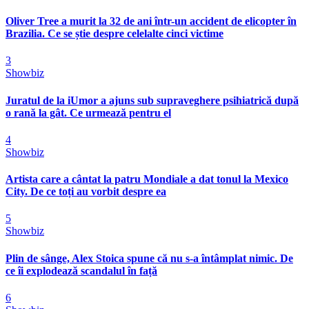
Oliver Tree a murit la 32 de ani într-un accident de elicopter în
Brazilia. Ce se știe despre celelalte cinci victime
3
Showbiz
Juratul de la iUmor a ajuns sub supraveghere psihiatrică după
o rană la gât. Ce urmează pentru el
4
Showbiz
Artista care a cântat la patru Mondiale a dat tonul la Mexico
City. De ce toți au vorbit despre ea
5
Showbiz
Plin de sânge, Alex Stoica spune că nu s-a întâmplat nimic. De
ce îi explodează scandalul în față
6