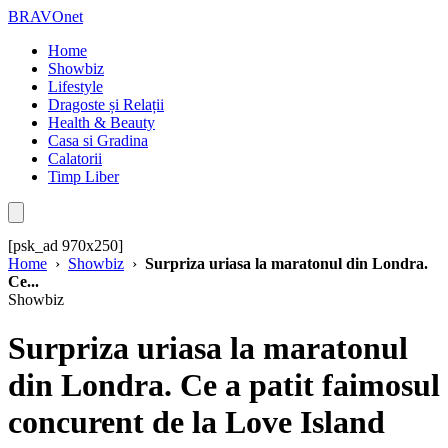
BRAVOnet
Home
Showbiz
Lifestyle
Dragoste și Relații
Health & Beauty
Casa si Gradina
Calatorii
Timp Liber
[psk_ad 970x250]
Home
›
Showbiz
›
Surpriza uriasa la maratonul din Londra.
Ce...
Showbiz
Surpriza uriasa la maratonul
din Londra. Ce a patit faimosul
concurent de la Love Island