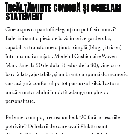
ÎNCĂLȚĂMINTE COMODĂ ȘI OCHELARI
STATEMENT
Cine a spus că pantofii eleganți nu pot fi și comozi?
Balerinii sunt o piesă de bază în orice garderobă,
capabili să transforme o ținută simplă (blugi și tricou)
într-una mai aranjată. Modelul Cushionaire Woven
Mary Jane, la 50 de dolari (redus de la 80), vine cu o
baretă lată, ajustabilă, și un branț cu spumă de memorie
care asigură confortul pe tot parcursul zilei. Textura
unică a materialului împletit adaugă un plus de
personalitate.
Pe bune, cum poți recrea un look ’90 fără accesoriile
potrivite? Ochelarii de soare ovali Phikttu sunt