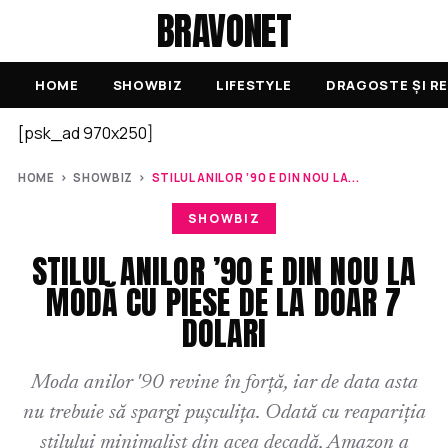
BRAVONET
HOME
SHOWBIZ
LIFESTYLE
DRAGOSTE ȘI RE
[psk_ad 970x250]
HOME
›
SHOWBIZ
›
STILUL ANILOR ’90 E DIN NOU LA...
SHOWBIZ
STILUL ANILOR ’90 E DIN NOU LA
MODĂ CU PIESE DE LA DOAR 7
DOLARI
Moda anilor '90 revine în forță, iar de data asta
nu trebuie să spargi pușculița. Odată cu reapariția
stilului minimalist din acea decadă, Amazon a