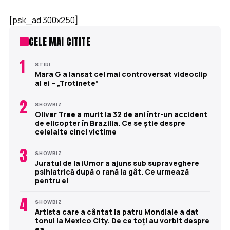
[psk_ad 300x250]
CELE MAI CITITE
1
STIRI
Mara G a lansat cel mai controversat videoclip
al ei – „Trotinete”
2
SHOWBIZ
Oliver Tree a murit la 32 de ani într-un accident
de elicopter în Brazilia. Ce se știe despre
celelalte cinci victime
3
SHOWBIZ
Juratul de la iUmor a ajuns sub supraveghere
psihiatrică după o rană la gât. Ce urmează
pentru el
4
SHOWBIZ
Artista care a cântat la patru Mondiale a dat
tonul la Mexico City. De ce toți au vorbit despre
ea