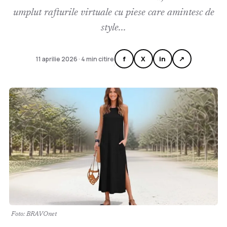
umplut rafturile virtuale cu piese care amintesc de
style...
f
X
in
↗
11 aprilie 2026 · 4 min citire
Foto: BRAVOnet