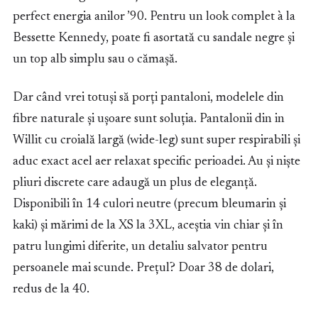
perfect energia anilor ’90. Pentru un look complet à la
Bessette Kennedy, poate fi asortată cu sandale negre și
un top alb simplu sau o cămașă.
Dar când vrei totuși să porți pantaloni, modelele din
fibre naturale și ușoare sunt soluția. Pantalonii din in
Willit cu croială largă (wide-leg) sunt super respirabili și
aduc exact acel aer relaxat specific perioadei. Au și niște
pliuri discrete care adaugă un plus de eleganță.
Disponibili în 14 culori neutre (precum bleumarin și
kaki) și mărimi de la XS la 3XL, aceștia vin chiar și în
patru lungimi diferite, un detaliu salvator pentru
persoanele mai scunde. Prețul? Doar 38 de dolari,
redus de la 40.