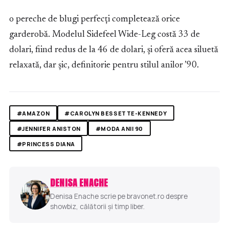
o pereche de blugi perfecți completează orice
garderobă. Modelul Sidefeel Wide-Leg costă 33 de
dolari, fiind redus de la 46 de dolari, și oferă acea siluetă
relaxată, dar șic, definitorie pentru stilul anilor ’90.
#AMAZON
#CAROLYN BESSETTE-KENNEDY
#JENNIFER ANISTON
#MODA ANII 90
#PRINCESS DIANA
DENISA ENACHE
Denisa Enache scrie pe bravonet.ro despre
showbiz, călătorii și timp liber.