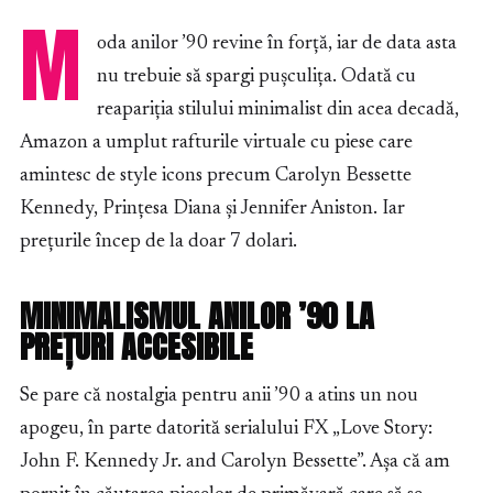
M
oda anilor ’90 revine în forță, iar de data asta
nu trebuie să spargi pușculița. Odată cu
reapariția stilului minimalist din acea decadă,
Amazon a umplut rafturile virtuale cu piese care
amintesc de style icons precum Carolyn Bessette
Kennedy, Prințesa Diana și Jennifer Aniston. Iar
prețurile încep de la doar 7 dolari.
MINIMALISMUL ANILOR ’90 LA
PREȚURI ACCESIBILE
Se pare că nostalgia pentru anii ’90 a atins un nou
apogeu, în parte datorită serialului FX „Love Story:
John F. Kennedy Jr. and Carolyn Bessette”. Așa că am