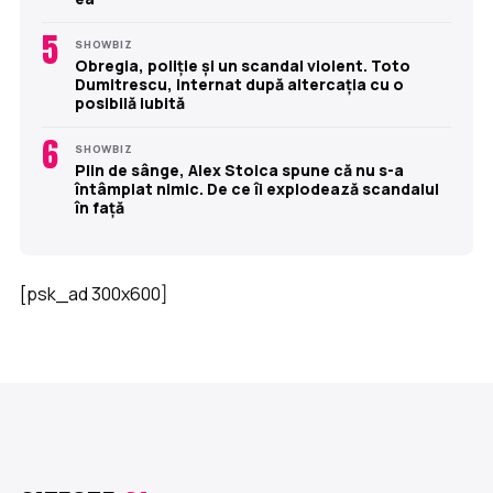
5
SHOWBIZ
Obregia, poliție și un scandal violent. Toto
Dumitrescu, internat după altercația cu o
posibilă iubită
6
SHOWBIZ
Plin de sânge, Alex Stoica spune că nu s-a
întâmplat nimic. De ce îi explodează scandalul
în față
[psk_ad 300x600]