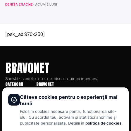
DENISA ENACHE
· ACUM 2 LUNI
[psk_ad 970x250]
BRAVONET
Showbiz, vedete si tot ce misca in lumea mondena
CATEGORII
BRAVONET
Stiri
Cookies
Câteva cookies pentru o experiență mai
bună
Showbiz
Publicitate
Folosim cookies necesare pentru funcționarea site-
Publicitate
Politica De Confidentialitate
ului. Cu acordul tău, activăm și statistici anonime și
Lifestyle
Home
publicitate personalizată. Detalii în
politica de cookies
.
Health & Beauty
Termeni și Condiții