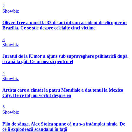
2
Showbiz
Oliver Tree a murit la 32 de ani într-un accident de elicopter în
Brazilia. Ce se știe despre celelalte cinci victime
3
Showbiz
Juratul de la iUmor a ajuns sub supraveghere psihiatrică după
o rană la gât. Ce urmează pentru el
4
Showbiz
Artista care a cântat la patru Mondiale a dat tonul la Mexico
City. De ce toți au vorbit despre ea
5
Showbiz
Plin de sânge, Alex Stoica spune că nu s-a întâmplat nimic. De
ce îi explodează scandalul în față