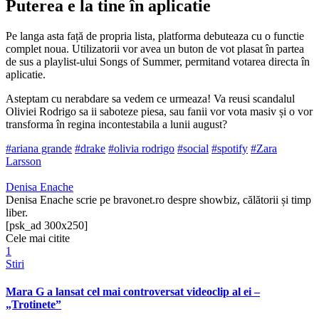
Puterea e la tine în aplicatie
Pe langa asta față de propria lista, platforma debuteaza cu o functie
complet noua. Utilizatorii vor avea un buton de vot plasat în partea
de sus a playlist-ului Songs of Summer, permitand votarea directa în
aplicatie.
Asteptam cu nerabdare sa vedem ce urmeaza! Va reusi scandalul
Oliviei Rodrigo sa ii saboteze piesa, sau fanii vor vota masiv și o vor
transforma în regina incontestabila a lunii august?
#ariana grande
#drake
#olivia rodrigo
#social
#spotify
#Zara
Larsson
Denisa Enache
Denisa Enache scrie pe bravonet.ro despre showbiz, călătorii și timp
liber.
[psk_ad 300x250]
Cele mai citite
1
Stiri
Mara G a lansat cel mai controversat videoclip al ei –
„Trotinete”