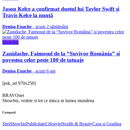
Jason Kelce a confirmat duetul lui Taylor Swift și
Travis Kelce la nuntă
Denisa Enache
· acum 2 săptămâni
Showbiz
Zanidache, Faimosul de la “Suvivor România” si
povestea celor peste 100 de tatuaje
Denisa Enache
· acum 6 ani
[psk_ad 970x250]
BRAVOnet
Showbiz, vedete si tot ce misca in lumea mondena
Categorii
Stiri
Showbiz
Publicitate
Lifestyle
Health & Beauty
Casa si Gradina