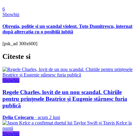
6
Showbiz
Obregia, poliție și un scandal violent. Toto Dumitrescu, internat
după altercația cu o posibilă iubită
[psk_ad 300x600]
Citeste
si
Showbiz
Regele Charles, lovit de un nou scandal. Chiriile
pentru prințesele Beatrice și Eugenie stârnesc furia
publică
Delia Cojocaru
· acum 2 luni
Showbiz