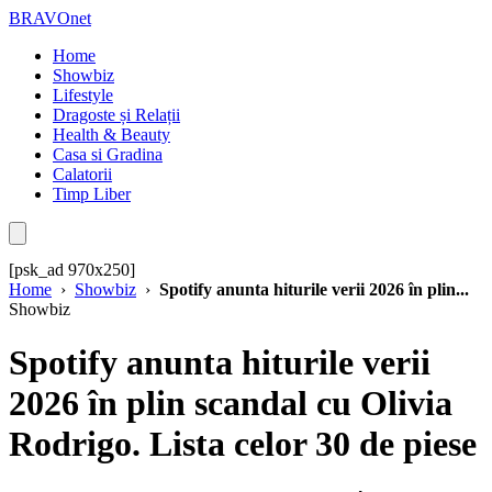
BRAVOnet
Home
Showbiz
Lifestyle
Dragoste și Relații
Health & Beauty
Casa si Gradina
Calatorii
Timp Liber
[psk_ad 970x250]
Home
›
Showbiz
›
Spotify anunta hiturile verii 2026 în plin...
Showbiz
Spotify anunta hiturile verii
2026 în plin scandal cu Olivia
Rodrigo. Lista celor 30 de piese