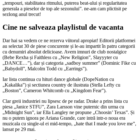
„tempouri, stabilitatea ritmului, puterea beat-ului și regularitatea
generala a pieselor de top ale sezonului”. ne-am cam plictisit pe
sezlong anul trecut!
Cine ne salveaza playlistul de vacanta
Dar hai sa vedem ce ne rezerva viitorul apropiat! Editorii platformei
au selectat 30 de piese concurente și le-au impartit în patru categorii
cu denumiri absolut delicioase. Avem imnuri de club nostalgice
(Bebe Rexha și Faithless cu „New Religion”, Slayyyter cu
„DANCE…”), dar și categoria „sadboy summer” (Dominic Fike cu
„Babydoll”, Malcolm Todd cu „Earrings”).
Iar lista continua cu hituri dance globale (DopeNation cu
„Kakalika”) și sectiunea country de ilustrata (Stella Lefty cu
„Boston”, Cameron Whitcomb cu „Kingdom Fear”).
Clar greii industriei nu lipsesc de pe radar. Drake a prins lista cu
piesa „Janice STFU”, Zara Larsson vine puternic din urma cu
„Midnight Sun”, iar Ella Langley ne propune „Choosin’ Texas”. Și
nu o putem ignora pe Ariana Grande, care intră intr-o noua era
muzicala cu single-ul ei mid-tempo, „hate that I made you love me”,
lansat pe 29 mai.