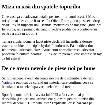
Miza uriașă din spatele topurilor
Cine castiga cu adevarat batalia pe stream-uri anul acesta? Miza e
uriașă, mai ales ca pe lista se afla Olivia Rodrigo cu piesa ei, „drop
dead”, fix în mijlocul unui scandal monstruos de imagine. (Intre noi
fie vorba, nu e prima data când o vedeta profita de o controversa
pentru a urca în topuri!)
Tanara artista tocmai a facut niste declaratii incendiare despre
estetica rochitelor de tip babydoll în industrie. Ea a criticat dur
fenomenul, afirmand clar: „Arata cum normalizam cu adevarat
pedofilia în cultura noastra”. Și fix acum piesa ei este impinsa în față
ca hit estival!
De ce avem nevoie de piese noi pe bune
Sa fim sincere, aveam disperata nevoie de o schimbare de ritm.
Variety
a publicat de curand un material care confirma ceea ce
banuiam cu toatele dupa vacantele de anul trecut.
Spotify a notat oficial ca vara lui 2025 a fost „cea mai putin
dansabila și cu cea mai scăzută energie vara pentru muzica din
ultimul deceniu”. Cum vine asta? Explicatia lor se bazeaza pe