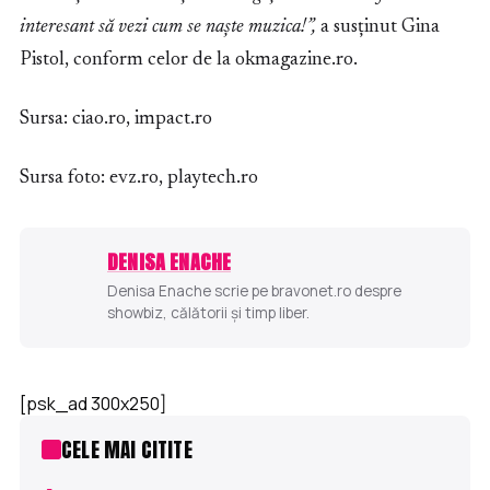
interesant să vezi cum se naşte muzica!”,
a susținut Gina
Pistol, conform celor de la okmagazine.ro.
Sursa: ciao.ro, impact.ro
Sursa foto: evz.ro, playtech.ro
DENISA ENACHE
Denisa Enache scrie pe bravonet.ro despre
showbiz, călătorii și timp liber.
[psk_ad 300x250]
CELE MAI CITITE