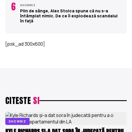
6
SHOWBIZ
Plin de sânge, Alex Stoica spune că nu s-a
întâmplat nimic. De ce îi explodează scandalul
în față
[psk_ad 300x600]
CITESTE
SI
SHOWBIZ
KYLE RICHARDS ȘI-A DAT SORA ÎN JUDECATĂ PENTRU