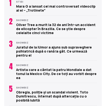
1
STIRI
Mara G a lansat cel mai controversat videoclip
al ei – „Trotinete”
2
SHOWBIZ
Oliver Tree a murit la 32 de ani într-un accident
de elicopter în Brazilia. Ce se știe despre
celelalte cinci victime
3
SHOWBIZ
Juratul de la iUmor a ajuns sub supraveghere
psihiatrică după o rană la gât. Ce urmează
pentru el
4
SHOWBIZ
Artista care a cântat la patru Mondiale a dat
tonul la Mexico City. De ce toți au vorbit despre
ea
5
SHOWBIZ
Obregia, poliție și un scandal violent. Toto
Dumitrescu, internat după altercația cu o
posibilă iubită