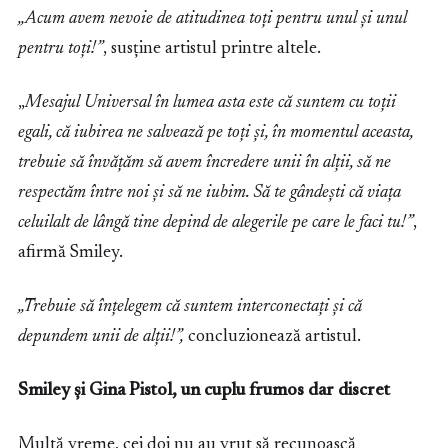
„Acum avem nevoie de atitudinea toți pentru unul și unul
pentru toți!”
, susține artistul printre altele.
„
Mesajul Universal în lumea asta este că suntem cu toții
egali, că iubirea ne salvează pe toți și, în momentul aceasta,
trebuie să învățăm să avem încredere unii în alții, să ne
respectăm între noi și să ne iubim. Să te gândești că viața
celuilalt de lângă tine depind de alegerile pe care le faci tu!”
,
afirmă Smiley.
„Trebuie să înțelegem că suntem interconectați și că
depundem unii de alții!”,
concluzionează artistul.
Smiley și Gina Pistol, un cuplu frumos dar discret
Multă vreme, cei doi nu au vrut să recunoască