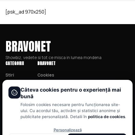
[psk_ad 970x250]
BRAVONET
Showbiz, vedete si tot ce misca in lumea mondena
CATEGORII
BRAVONET
Stiri
Cookies
Showbiz
Publicitate
Câteva cookies pentru o experiență mai
Publicitate
Politica De Confidentialitate
bună
Lifestyle
Home
Folosim cookies necesare pentru funcționarea site-
Health & Beauty
Termeni și Condiții
ului. Cu acordul tău, activăm și statistici anonime și
publicitate personalizată. Detalii în
politica de cookies
.
Casa si Gradina
Personalizează