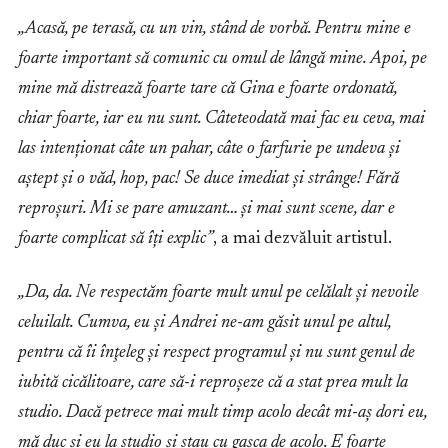
„Acasă, pe terasă, cu un vin, stând de vorbă. Pentru mine e
foarte important să comunic cu omul de lângă mine. Apoi, pe
mine mă distrează foarte tare că Gina e foarte ordonată,
chiar foarte, iar eu nu sunt. Câteteodată mai fac eu ceva, mai
las intenționat câte un pahar, câte o farfurie pe undeva și
aștept și o văd, hop, pac! Se duce imediat și strânge! Fără
reproșuri. Mi se pare amuzant… și mai sunt scene, dar e
foarte complicat să îți explic”
, a mai dezvăluit artistul.
„Da, da. Ne respectăm foarte mult unul pe celălalt şi nevoile
celuilalt. Cumva, eu şi Andrei ne-am găsit unul pe altul,
pentru că îi înţeleg şi respect programul şi nu sunt genul de
iubită cicălitoare, care să-i reproşeze că a stat prea mult la
studio. Dacă petrece mai mult timp acolo decât mi-aş dori eu,
mă duc şi eu la studio şi stau cu gaşca de acolo. E foarte