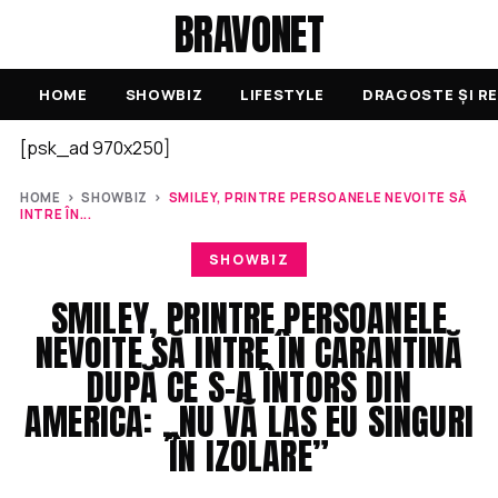
BRAVONET
HOME
SHOWBIZ
LIFESTYLE
DRAGOSTE ȘI RE
[psk_ad 970x250]
HOME
›
SHOWBIZ
›
SMILEY, PRINTRE PERSOANELE NEVOITE SĂ
INTRE ÎN...
SHOWBIZ
SMILEY, PRINTRE PERSOANELE
NEVOITE SĂ INTRE ÎN CARANTINĂ
DUPĂ CE S-A ÎNTORS DIN
AMERICA: „NU VĂ LAS EU SINGURI
ÎN IZOLARE”