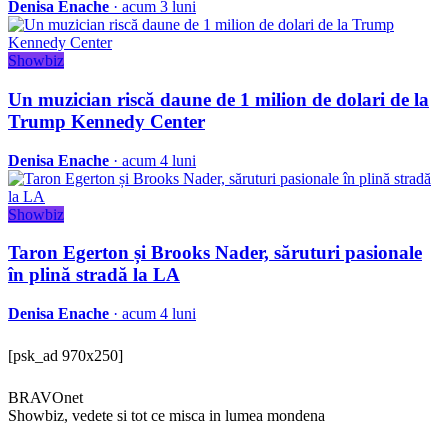
Denisa Enache
· acum 3 luni
Showbiz
Un muzician riscă daune de 1 milion de dolari de la
Trump Kennedy Center
Denisa Enache
· acum 4 luni
Showbiz
Taron Egerton și Brooks Nader, săruturi pasionale
în plină stradă la LA
Denisa Enache
· acum 4 luni
[psk_ad 970x250]
BRAVOnet
Showbiz, vedete si tot ce misca in lumea mondena