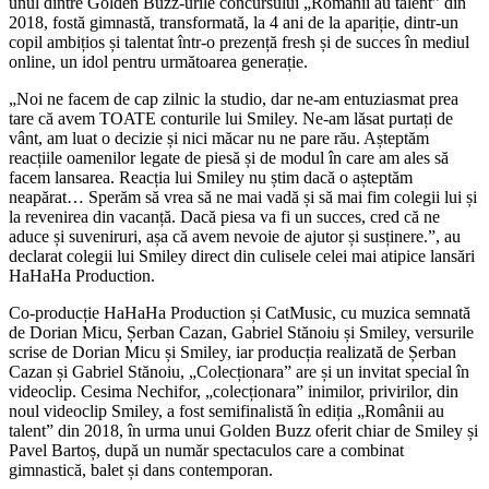
unul dintre Golden Buzz-urile concursului „Românii au talent” din
2018, fostă gimnastă, transformată, la 4 ani de la apariție, dintr-un
copil ambițios și talentat într-o prezență fresh și de succes în mediul
online, un idol pentru următoarea generație.
„Noi ne facem de cap zilnic la studio, dar ne-am entuziasmat prea
tare că avem TOATE conturile lui Smiley. Ne-am lăsat purtați de
vânt, am luat o decizie și nici măcar nu ne pare rău. Așteptăm
reacțiile oamenilor legate de piesă și de modul în care am ales să
facem lansarea. Reacția lui Smiley nu știm dacă o așteptăm
neapărat… Sperăm să vrea să ne mai vadă și să mai fim colegii lui și
la revenirea din vacanță. Dacă piesa va fi un succes, cred că ne
aduce și suveniruri, așa că avem nevoie de ajutor și susținere.”, au
declarat colegii lui Smiley direct din culisele celei mai atipice lansări
HaHaHa Production.
Co-producție HaHaHa Production și CatMusic, cu muzica semnată
de Dorian Micu, Șerban Cazan, Gabriel Stănoiu și Smiley, versurile
scrise de Dorian Micu și Smiley, iar producția realizată de Șerban
Cazan și Gabriel Stănoiu, „Colecționara” are și un invitat special în
videoclip. Cesima Nechifor, „colecționara” inimilor, privirilor, din
noul videoclip Smiley, a fost semifinalistă în ediția „Românii au
talent” din 2018, în urma unui Golden Buzz oferit chiar de Smiley și
Pavel Bartoș, după un număr spectaculos care a combinat
gimnastică, balet și dans contemporan.