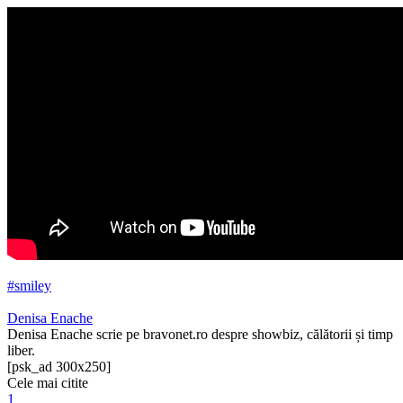
#smiley
Denisa Enache
Denisa Enache scrie pe bravonet.ro despre showbiz, călătorii și timp
liber.
[psk_ad 300x250]
Cele mai citite
1