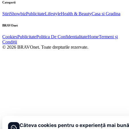
Categorii
Stiri
Showbiz
Publicitate
Lifestyle
Health & Beauty
Casa si Gradina
BRAVOnet
Cookies
Publicitate
Politica De Confidentialitate
Home
Termeni și
Condiții
© 2026 BRAVOnet. Toate drepturile rezervate.
Câteva cookies pentru o experiență mai bun