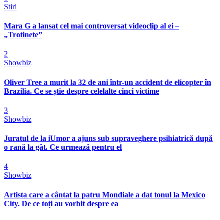
Stiri
Mara G a lansat cel mai controversat videoclip al ei –
„Trotinete”
2
Showbiz
Oliver Tree a murit la 32 de ani într-un accident de elicopter în
Brazilia. Ce se știe despre celelalte cinci victime
3
Showbiz
Juratul de la iUmor a ajuns sub supraveghere psihiatrică după
o rană la gât. Ce urmează pentru el
4
Showbiz
Artista care a cântat la patru Mondiale a dat tonul la Mexico
City. De ce toți au vorbit despre ea