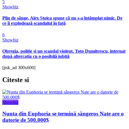
5
Showbiz
Plin de sânge, Alex Stoica spune că nu s-a întâmplat nimic. De
ce îi explodează scandalul în față
6
Showbiz
Obregia, poliție și un scandal violent. Toto Dumitrescu, internat
după altercația cu o posibilă iubită
[psk_ad 300x600]
Citeste
si
Showbiz
Nunta din Euphoria se termină sângeros Nate are o
datorie de 500.000$