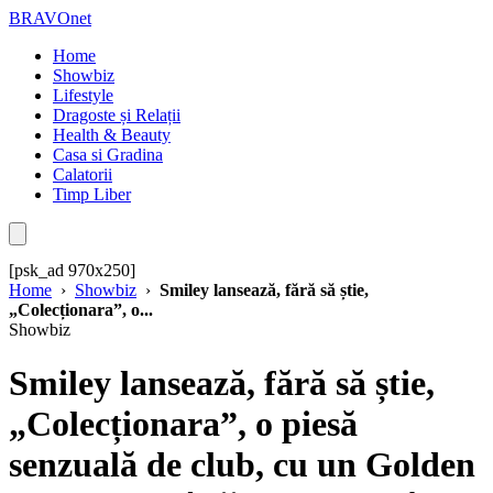
BRAVOnet
Home
Showbiz
Lifestyle
Dragoste și Relații
Health & Beauty
Casa si Gradina
Calatorii
Timp Liber
[psk_ad 970x250]
Home
›
Showbiz
›
Smiley lansează, fără să știe,
„Colecționara”, o...
Showbiz
Smiley lansează, fără să știe,
„Colecționara”, o piesă
senzuală de club, cu un Golden