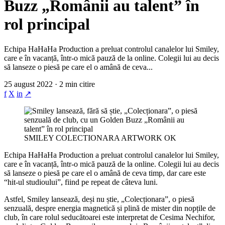
Buzz „Românii au talent” în
rol principal
Echipa HaHaHa Production a preluat controlul canalelor lui Smiley,
care e în vacanță, într-o mică pauză de la online. Colegii lui au decis
să lanseze o piesă pe care el o amână de ceva...
25 august 2022 · 2 min citire
f
X
in
↗
SMILEY COLECTIONARA ARTWORK OK
Echipa HaHaHa Production a preluat controlul canalelor lui Smiley,
care e în vacanță, într-o mică pauză de la online. Colegii lui au decis
să lanseze o piesă pe care el o amână de ceva timp, dar care este
“hit-ul studioului”, fiind pe repeat de câteva luni.
Astfel, Smiley lansează, deși nu știe, „Colecționara”, o piesă
senzuală, despre energia magnetică și plină de mister din nopțile de
club, în care rolul seducătoarei este interpretat de Cesima Nechifor,