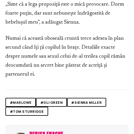
„Simt că a lega propoziții este o mică provocare. Dorm
foarte puțin, dar sunt nebunește îndrăgostită de
bebelușul meu”, a adăugat Sienna.
Numai că această oboseală cruntă trece adesea în plan
secund când îți ții copilul în brațe. Detaliile exacte
despre numele sau sexul celui de-al treilea copil rămân
deocamdată un secret bine păstrat de actriță și
partenerul ei.
#MARLOWE
#OLI GREEN
#SIENNA MILLER
#TOM STURRIDGE