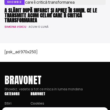
SHOWBIZ
A SLĂBIT DUPĂ INFARCT ȘI APNEE ÎN SOMN. CE LE
TRANSMITE ACUM CELOR CARE ÎI CRITICĂ
TRANSFORMAREA
SIMONA VOICU
· ACUM O LUNĂ
[psk_ad 970x250]
BRAVONET
Showbiz, vedete si tot ce misca in lumea mondena
CATEGORII
BRAVONET
Stiri
Cookies