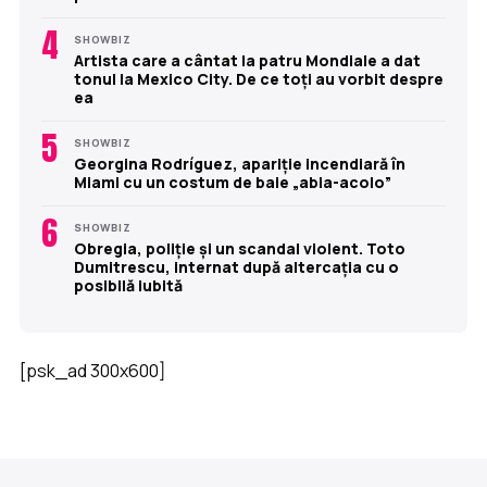
4
SHOWBIZ
Artista care a cântat la patru Mondiale a dat
tonul la Mexico City. De ce toți au vorbit despre
ea
5
SHOWBIZ
Georgina Rodríguez, apariție incendiară în
Miami cu un costum de baie „abia-acolo”
6
SHOWBIZ
Obregia, poliție și un scandal violent. Toto
Dumitrescu, internat după altercația cu o
posibilă iubită
[psk_ad 300x600]