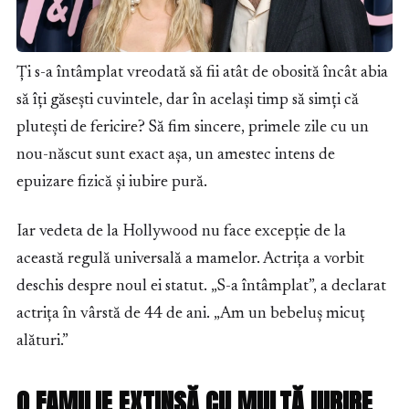
Ți s-a întâmplat vreodată să fii atât de obosită încât abia
să îți găsești cuvintele, dar în același timp să simți că
plutești de fericire? Să fim sincere, primele zile cu un
nou-născut sunt exact așa, un amestec intens de
epuizare fizică și iubire pură.
Iar vedeta de la Hollywood nu face excepție de la
această regulă universală a mamelor. Actrița a vorbit
deschis despre noul ei statut. „S-a întâmplat”, a declarat
actrița în vârstă de 44 de ani. „Am un bebeluș micuț
alături.”
O FAMILIE EXTINSĂ CU MULTĂ IUBIRE