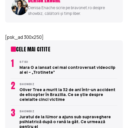
DENISA ENACHE
Denisa Enache scrie pe bravonet.ro despre
showbiz, călătorii și timp liber.
[psk_ad 300x250]
CELE MAI CITITE
1
STIRI
Mara G a lansat cel mai controversat videoclip
al ei – „Trotinete”
2
SHOWBIZ
Oliver Tree a murit la 32 de ani într-un accident
de elicopter în Brazilia. Ce se știe despre
celelalte cinci victime
3
SHOWBIZ
Juratul de la iUmor a ajuns sub supraveghere
psihiatrică după o rană la gât. Ce urmează
pentru el