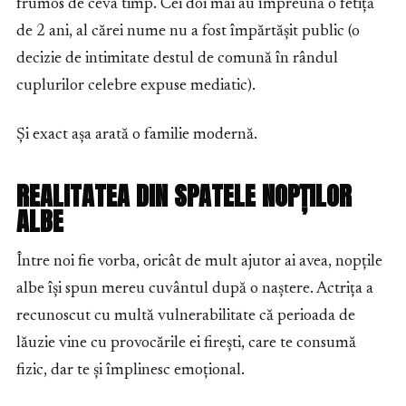
frumos de ceva timp. Cei doi mai au împreună o fetiță
de 2 ani, al cărei nume nu a fost împărtășit public (o
decizie de intimitate destul de comună în rândul
cuplurilor celebre expuse mediatic).
Și exact așa arată o familie modernă.
REALITATEA DIN SPATELE NOPȚILOR
ALBE
Între noi fie vorba, oricât de mult ajutor ai avea, nopțile
albe își spun mereu cuvântul după o naștere. Actrița a
recunoscut cu multă vulnerabilitate că perioada de
lăuzie vine cu provocările ei firești, care te consumă
fizic, dar te și împlinesc emoțional.