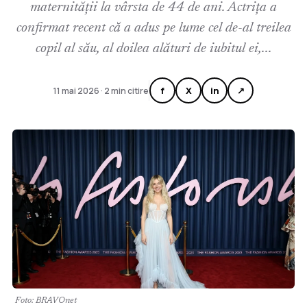
maternității la vârsta de 44 de ani. Actrița a
confirmat recent că a adus pe lume cel de-al treilea
copil al său, al doilea alături de iubitul ei,...
f
X
in
↗
11 mai 2026 · 2 min citire
Foto: BRAVOnet