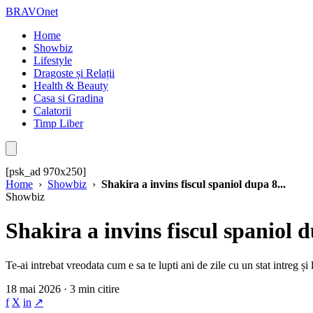
BRAVOnet
Home
Showbiz
Lifestyle
Dragoste și Relații
Health & Beauty
Casa si Gradina
Calatorii
Timp Liber
[psk_ad 970x250]
Home
›
Showbiz
›
Shakira a invins fiscul spaniol dupa 8...
Showbiz
Shakira a invins fiscul spaniol d
Te-ai intrebat vreodata cum e sa te lupti ani de zile cu un stat intreg și
18 mai 2026 · 3 min citire
f
X
in
↗