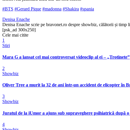
#BTS
#Gerard Pique
#madonna
#Shakira
#spania
Denisa Enache
Denisa Enache scrie pe bravonet.ro despre showbiz, călătorii și timp li
[psk_ad 300x250]
Cele mai citite
1
Stiri
Mara G a lansat cel mai controversat videoclip al ei – „Trotinete”
2
Showbiz
Oliver Tree a murit la 32 de ani într-un accident de elicopter în Bra
3
Showbiz
Juratul de la iUmor a ajuns sub supraveghere psihiatrică după o
4
Showbiz