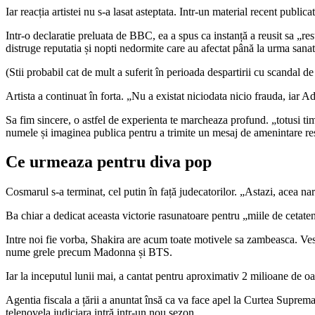
Iar reacția artistei nu s-a lasat asteptata. Intr-un material recent publica
Intr-o declaratie preluata de BBC, ea a spus ca instanță a reusit sa „r
distruge reputatia și nopti nedormite care au afectat până la urma sana
(Stii probabil cat de mult a suferit în perioada despartirii cu scandal de
Artista a continuat în forta. „Nu a existat niciodata nicio frauda, iar A
Sa fim sincere, o astfel de experienta te marcheaza profund. „totusi tim
numele și imaginea publica pentru a trimite un mesaj de amenintare res
Ce urmeaza pentru diva pop
Cosmarul s-a terminat, cel putin în față judecatorilor. „Astazi, acea nar
Ba chiar a dedicat aceasta victorie rasunatoare pentru „miile de cetate
Intre noi fie vorba, Shakira are acum toate motivele sa zambeasca. Vest
nume grele precum Madonna și BTS.
Iar la inceputul lunii mai, a cantat pentru aproximativ 2 milioane de 
Agentia fiscala a țării a anuntat însă ca va face apel la Curtea Suprema
telenovela judiciara intră intr-un nou sezon.