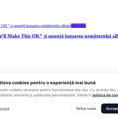
Showbiz
e’ll Make This OK” și anunță lansarea următorului a
teva cookies pentru o experiență mai bună
losim cookies necesare pentru funcționarea site-ului. Cu acordul tău,
statistici anonime și publicitate personalizată. Detalii în
politica de co
izează
Refuz toate
Accept
ții