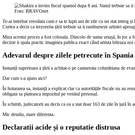
Foto: BRAVOnet
Te-ai intrebat vreodata cum e sa te lupti ani de zile cu un stat intreg și
Curtea a decis ca trezoreria țării trebuie sa ii ramburseze artistei apro
Miza acestui proces a fost colosala. Dincolo de suma uriașă, în joc a fos
decizie ii spala practic imaginea publica exact când artista bifeaza noi 
Adevarul despre zilele petrecute în Spania
Instanță superioara a țării a achitat-o pe cantareata columbiana de evaz
Dar cum s-a ajuns aici?
În hotararea sa, instanță a explicat clar ca autoritățile fiscale nu au re
obligata sa plateasca impozitul pe venitul personal.
În schimb, judecatorii au decis ca ea a stat doar 163 de zile în țară în a
Mic detaliu, mare diferenta.
Declaratii acide și o reputatie distrusa