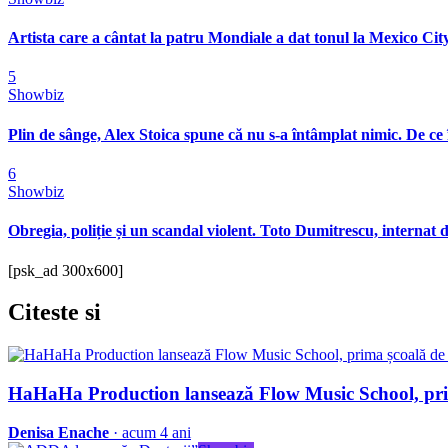
Artista care a cântat la patru Mondiale a dat tonul la Mexico City
5
Showbiz
Plin de sânge, Alex Stoica spune că nu s-a întâmplat nimic. De ce 
6
Showbiz
Obregia, poliție și un scandal violent. Toto Dumitrescu, internat d
[psk_ad 300x600]
Citeste
si
HaHaHa Production lansează Flow Music School, pr
Denisa Enache
· acum 4 ani