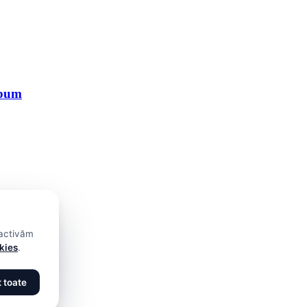
lbum
 activăm
okies
.
 toate