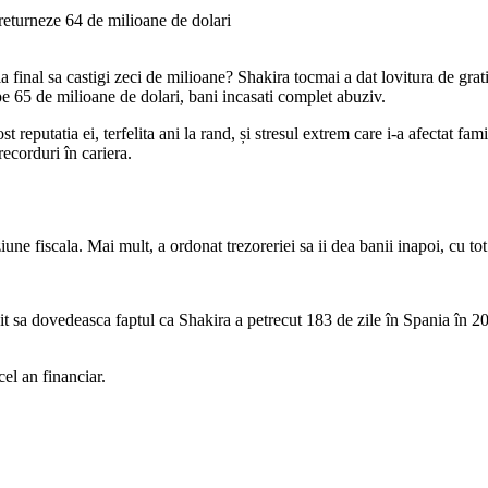
 la final sa castigi zeci de milioane? Shakira tocmai a dat lovitura de grati
ape 65 de milioane de dolari, bani incasati complet abuziv.
t reputatia ei, terfelita ani la rand, și stresul extrem care i-a afectat fa
recorduri în cariera.
iune fiscala. Mai mult, a ordonat trezoreriei sa ii dea banii inapoi, cu t
usit sa dovedeasca faptul ca Shakira a petrecut 183 de zile în Spania în 201
cel an financiar.