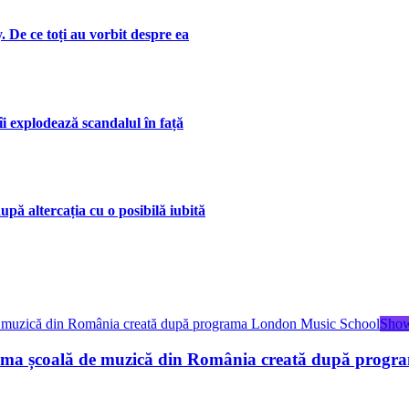
. De ce toți au vorbit despre ea
îi explodează scandalul în față
upă altercația cu o posibilă iubită
Show
ima școală de muzică din România creată după prog