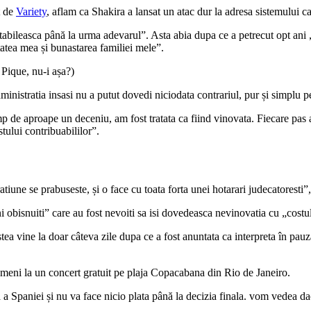
t de
Variety
, aflam ca Shakira a lansat un atac dur la adresa sistemului ca
estabileasca până la urma adevarul”. Asta abia dupa ce a petrecut opt ani
tatea mea și bunastarea familiei mele”.
 Pique, nu-i așa?)
dministratia insasi nu a putut dovedi niciodata contrariul, pur și simplu 
p de aproape un deceniu, am fost tratata ca fiind vinovata. Fiecare pas al
tului contribuabililor”.
atiune se prabuseste, și o face cu toata forta unei hotarari judecatoresti”
ni obisnuiti” care au fost nevoiti sa isi dovedeasca nevinovatia cu „cost
ea vine la doar câteva zile dupa ce a fost anuntata ca interpreta în pau
oameni la un concert gratuit pe plaja Copacabana din Rio de Janeiro.
 a Spaniei și nu va face nicio plata până la decizia finala. vom vedea da