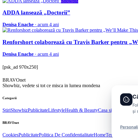
Showbiz
ADDA lansează „Doctorii”
Denisa Enache
· acum 4 ani
Renforshort colaborează cu Travis Barker pentru „W
Denisa Enache
· acum 4 ani
[psk_ad 970x250]
BRAVOnet
Showbiz, vedete si tot ce misca in lumea mondena
Câ
Categorii
Fo
Stiri
Showbiz
Publicitate
Lifestyle
Health & Beauty
Casa si Gradina
și 
BRAVOnet
Personal
Cookies
Publicitate
Politica De Confidentialitate
Home
Termeni și Condi