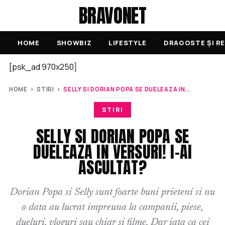
BRAVONET
HOME
SHOWBIZ
LIFESTYLE
DRAGOSTE ȘI RE
[psk_ad 970x250]
HOME
›
STIRI
›
SELLY SI DORIAN POPA SE DUELEAZA IN...
STIRI
SELLY SI DORIAN POPA SE
DUELEAZA IN VERSURI! I-AI
ASCULTAT?
Dorian Popa si Selly sunt foarte buni prieteni si nu
o data au lucrat impreuna la campanii, piese,
dueluri, vloguri sau chiar si filme. Dar iata ca cei