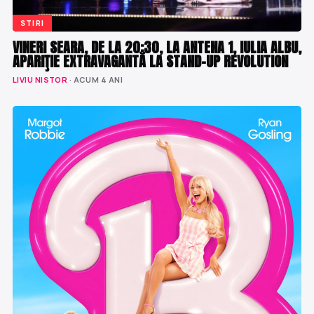
STIRI
VINERI SEARA, DE LA 20:30, LA ANTENA 1, IULIA ALBU,
APARIŢIE EXTRAVAGANTĂ LA STAND-UP REVOLUTION
LIVIU NISTOR
· ACUM 4 ANI