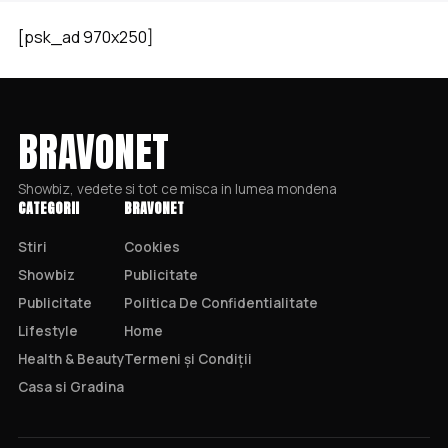
[psk_ad 970x250]
BRAVONET
Showbiz, vedete si tot ce misca in lumea mondena
CATEGORII
BRAVONET
Stiri
Cookies
Showbiz
Publicitate
Publicitate
Politica De Confidentialitate
Lifestyle
Home
Health & Beauty
Termeni și Condiții
Casa si Gradina