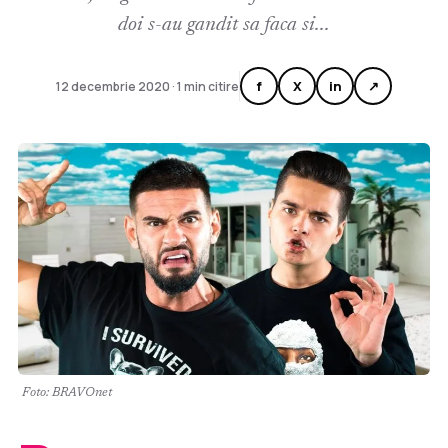
doi s-au gandit sa faca si...
f
X
in
↗
12 decembrie 2020 · 1 min citire
Foto: BRAVOnet