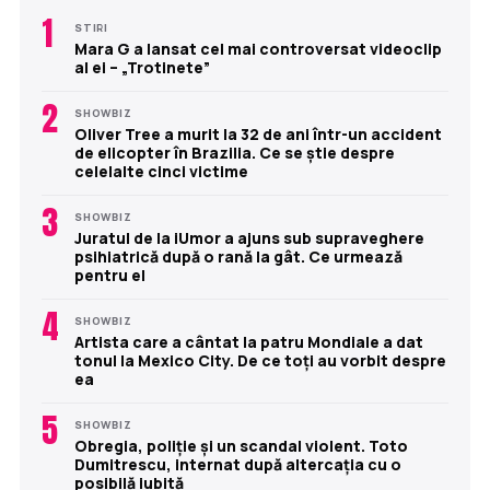
1
STIRI
Mara G a lansat cel mai controversat videoclip
al ei – „Trotinete”
2
SHOWBIZ
Oliver Tree a murit la 32 de ani într-un accident
de elicopter în Brazilia. Ce se știe despre
celelalte cinci victime
3
SHOWBIZ
Juratul de la iUmor a ajuns sub supraveghere
psihiatrică după o rană la gât. Ce urmează
pentru el
4
SHOWBIZ
Artista care a cântat la patru Mondiale a dat
tonul la Mexico City. De ce toți au vorbit despre
ea
5
SHOWBIZ
Obregia, poliție și un scandal violent. Toto
Dumitrescu, internat după altercația cu o
posibilă iubită