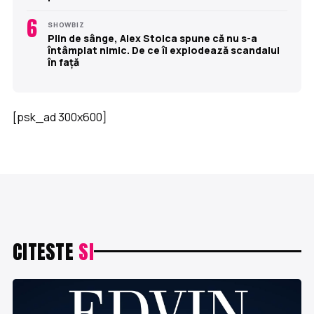
6
SHOWBIZ
Plin de sânge, Alex Stoica spune că nu s-a
întâmplat nimic. De ce îi explodează scandalul
în față
[psk_ad 300x600]
CITESTE
SI