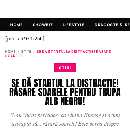
BRAVONET
HOME
SHOWBIZ
LIFESTYLE
DRAGOSTE ȘI RE
[psk_ad 970x250]
HOME
›
STIRI
›
SE DĂ STARTUL LA DISTRACȚIE! RĂSARE
SOARELE...
STIRI
SE DĂ STARTUL LA DISTRACȚIE!
RĂSARE SOARELE PENTRU TRUPA
ALB NEGRU!
S-au “jucat periculos” cu Diana Enache și acum
așteaptă să… răsară soarele! Este vorba despre