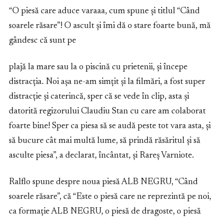
“O piesă care aduce varaaa, cum spune și titlul “Când
soarele răsare”! O ascult și îmi dă o stare foarte bună, mă
gândesc că sunt pe
plajă la mare sau la o piscină cu prietenii, și începe
distracția. Noi așa ne-am simțit și la filmări, a fost super
distracție și caterincă, sper că se vede în clip, asta și
datorită regizorului Claudiu Stan cu care am colaborat
foarte bine! Sper ca piesa să se audă peste tot vara asta, și
să bucure cât mai multă lume, să prindă răsăritul și să
asculte piesa”, a declarat, încântat, și Rareș Varniote.
Ralflo spune despre noua piesă ALB NEGRU, “Când
soarele răsare”, că “Este o piesă care ne reprezintă pe noi,
ca formație ALB NEGRU, o piesă de dragoste, o piesă