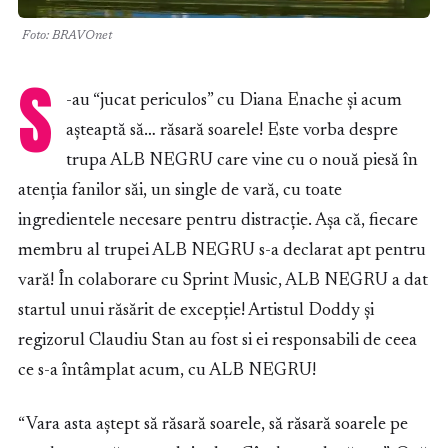
Foto: BRAVOnet
S
-au “jucat periculos” cu Diana Enache și acum
așteaptă să… răsară soarele! Este vorba despre
trupa ALB NEGRU care vine cu o nouă piesă în
atenția fanilor săi, un single de vară, cu toate
ingredientele necesare pentru distracție. Așa că, fiecare
membru al trupei ALB NEGRU s-a declarat apt pentru
vară! În colaborare cu Sprint Music, ALB NEGRU a dat
startul unui răsărit de excepție! Artistul Doddy și
regizorul Claudiu Stan au fost si ei responsabili de ceea
ce s-a întâmplat acum, cu ALB NEGRU!
“Vara asta aștept să răsară soarele, să răsară soarele pe