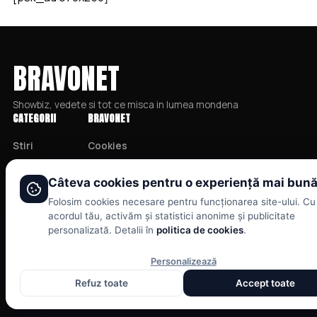
BRAVONET
Showbiz, vedete si tot ce misca in lumea mondena
CATEGORII
BRAVONET
Câteva cookies pentru o experiență mai bun
Stiri
Cookies
Folosim cookies necesare pentru funcționarea site-ului. Cu
Showbiz
Publicitate
acordul tău, activăm și statistici anonime și publicitate
Publicitate
Politica De Confidentialitate
personalizată. Detalii în
politica de cookies
.
Lifestyle
Home
Personalizează
Health & Beauty
Termeni și Condiții
Refuz toate
Accept toate
Casa si Gradina
© 2026 BRAVOnet. Toate drepturile rezervate.