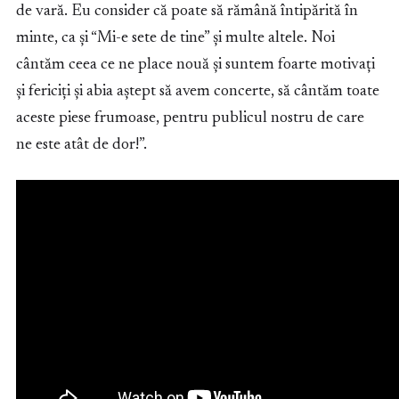
de vară. Eu consider că poate să rămână întipărită în
minte, ca și “Mi-e sete de tine” și multe altele. Noi
cântăm ceea ce ne place nouă și suntem foarte motivați
și fericiți și abia aștept să avem concerte, să cântăm toate
aceste piese frumoase, pentru publicul nostru de care
ne este atât de dor!”.