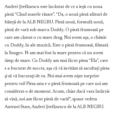
Andrei Ștefănescu este încântat de ce a ieșit cu noua
piesă “Când soarele răsare”. “Da, o nouă piesă alături de
băieții de la ALB NEGRU. Piesă nouă, formulă nouă,
piesă de vară sub marca Doddy. O piesă frumoasă pe
care am cântat-o cu mare drag. Noi avem așa, o chimie
cu Doddy, în ale muzicii. Este o piesă frumoasă, filmată
la Snagov. N-am mai fost la mare pentru că nu avem
timp de mare. Cu Doddy am mai făcut piesa “Ela”, care
s-a bucurat de succes, așa că vă invităm să ascultați piesa
și să vă bucurați de ea. Noi mai avem niște surprize
pentru voi! Piesa asta e o piesă frumoasă pe care noi am
considerat-o de moment. Acum, chiar dacă vara întârzie
să vină, noi am făcut piesă de vară!”, spune vedeta
Antenei Stars, Andrei Ștefănescu de la ALB NEGRU.