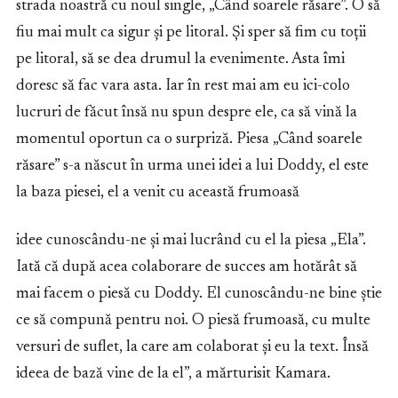
strada noastră cu noul single, „Când soarele răsare”. O să
fiu mai mult ca sigur și pe litoral. Și sper să fim cu toții
pe litoral, să se dea drumul la evenimente. Asta îmi
doresc să fac vara asta. Iar în rest mai am eu ici-colo
lucruri de făcut însă nu spun despre ele, ca să vină la
momentul oportun ca o surpriză. Piesa „Când soarele
răsare” s-a născut în urma unei idei a lui Doddy, el este
la baza piesei, el a venit cu această frumoasă
idee cunoscându-ne și mai lucrând cu el la piesa „Ela”.
Iată că după acea colaborare de succes am hotărât să
mai facem o piesă cu Doddy. El cunoscându-ne bine știe
ce să compună pentru noi. O piesă frumoasă, cu multe
versuri de suflet, la care am colaborat și eu la text. Însă
ideea de bază vine de la el”, a mărturisit Kamara.