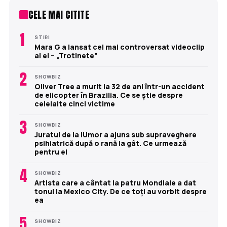
CELE MAI CITITE
1
STIRI
Mara G a lansat cel mai controversat videoclip
al ei – „Trotinete”
2
SHOWBIZ
Oliver Tree a murit la 32 de ani într-un accident
de elicopter în Brazilia. Ce se știe despre
celelalte cinci victime
3
SHOWBIZ
Juratul de la iUmor a ajuns sub supraveghere
psihiatrică după o rană la gât. Ce urmează
pentru el
4
SHOWBIZ
Artista care a cântat la patru Mondiale a dat
tonul la Mexico City. De ce toți au vorbit despre
ea
5
SHOWBIZ