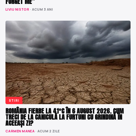
FORGET ME”
LIVIU NISTOR
· ACUM 3 ANI
STIRI
ROMÂNIA FIERBE LA 41°C ÎN 6 AUGUST 2026. CUM
TRECI DE LA CANICULĂ LA FURTUNI CU GRINDINĂ ÎN
ACEEAȘI ZI?
CARMEN MANEA
· ACUM 2 ZILE