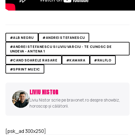
#ALB NEGRU
#ANDREI STEFANESCU
#ANDREI STEFANESCU SI LIVIU VARCIU - TE CUNOSC DE
UNDEVA - ANTENA 1
#CAND SOARELE RASARE
#KAMARA
#RALFLO
#SPRINT MUZIC
LIVIU NISTOR
Liviu Nistor scrie pe bravonet.ro despre showbiz,
horoscop și călătorii.
[psk_ad 300x250]