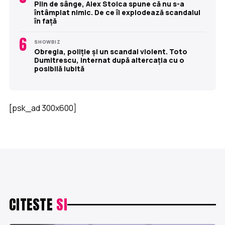
Plin de sânge, Alex Stoica spune că nu s-a
întâmplat nimic. De ce îi explodează scandalul
în față
6
SHOWBIZ
Obregia, poliție și un scandal violent. Toto
Dumitrescu, internat după altercația cu o
posibilă iubită
[psk_ad 300x600]
CITESTE
SI