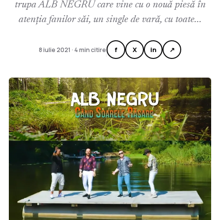
trupa ALB NEGRU care vine cu o nouă piesă în
atenția fanilor săi, un single de vară, cu toate...
f
X
in
↗
8 iulie 2021 · 4 min citire