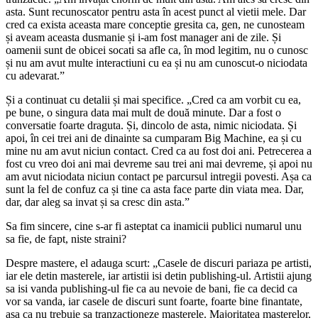
asta. Sunt recunoscator pentru asta în acest punct al vietii mele. Dar
cred ca exista aceasta mare conceptie gresita ca, gen, ne cunosteam
și aveam aceasta dusmanie și i-am fost manager ani de zile. Și
oamenii sunt de obicei socati sa afle ca, în mod legitim, nu o cunosc
și nu am avut multe interactiuni cu ea și nu am cunoscut-o niciodata
cu adevarat.”
Și a continuat cu detalii și mai specifice. „Cred ca am vorbit cu ea,
pe bune, o singura data mai mult de două minute. Dar a fost o
conversatie foarte draguta. Și, dincolo de asta, nimic niciodata. Și
apoi, în cei trei ani de dinainte sa cumparam Big Machine, ea și cu
mine nu am avut niciun contact. Cred ca au fost doi ani. Petrecerea a
fost cu vreo doi ani mai devreme sau trei ani mai devreme, și apoi nu
am avut niciodata niciun contact pe parcursul intregii povesti. Așa ca
sunt la fel de confuz ca și tine ca asta face parte din viata mea. Dar,
dar, dar aleg sa invat și sa cresc din asta.”
Sa fim sincere, cine s-ar fi asteptat ca inamicii publici numarul unu
sa fie, de fapt, niste straini?
Despre mastere, el adauga scurt: „Casele de discuri pariaza pe artisti,
iar ele detin masterele, iar artistii isi detin publishing-ul. Artistii ajung
sa isi vanda publishing-ul fie ca au nevoie de bani, fie ca decid ca
vor sa vanda, iar casele de discuri sunt foarte, foarte bine finantate,
așa ca nu trebuie sa tranzactioneze masterele. Majoritatea masterelor,