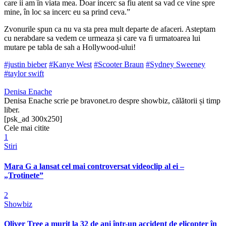
care ii am în viata mea. Doar incerc sa fiu atent sa vad ce vine spre
mine, în loc sa incerc eu sa prind ceva.”
Zvonurile spun ca nu va sta prea mult departe de afaceri. Asteptam
cu nerabdare sa vedem ce urmeaza și care va fi urmatoarea lui
mutare pe tabla de sah a Hollywood-ului!
#justin bieber
#Kanye West
#Scooter Braun
#Sydney Sweeney
#taylor swift
Denisa Enache
Denisa Enache scrie pe bravonet.ro despre showbiz, călătorii și timp
liber.
[psk_ad 300x250]
Cele mai citite
1
Stiri
Mara G a lansat cel mai controversat videoclip al ei –
„Trotinete”
2
Showbiz
Oliver Tree a murit la 32 de ani într-un accident de elicopter în