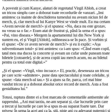
A povestit și cum Kanye, alaturi de regretatul Virgil Abloh, a creat
un tricou simplu care a doborat toate recordurile de vanzari. „Imi
amintesc ca inainte de deschiderea turneului nu aveam niciun fel de
merch, și, clar merch-ul lui Kanye West se vinde mult. Eu ma certam
«Avem nevoie de merch!» și el spunea: «Nu, daca nu este grozav,
nu vreau sa o fac.» Eram atat de frustrat și, până la urma el a spus:
«Pai, vino diseara.» Mergem la apartamentul lui din New York și
suntem eu, el și Virgil [Abloh], odihneasca-se în pace. Și vorbim și
el spune: «De ce avem nevoie de merch?» și eu ii explic: «Așa
subventionam totul» și imi amintesc ca i-am spus: «Când eram copil,
tatal meu ma ducea la concerte și aveam un cufar unde puneam toate
biletele [cotoarele], și de aceea copiii iau merch acum, nu au biletul
pentru ca totul este digital.»”
„Și el spune: «Virgil, vino incoace.» El, practic, deseneaza un tricou
pe care scrie «admitere», pune data spectacolului și toate celelalte, și
spune: «Iata merch-ul tau.» Și a ajuns sa fie, parca, cel mai bine
vandut tricou și a doborat absolut orice record de merch. Asta a fost
genialitatea lui.”
Totusi, ruptura dintre ei a fost marcata de comentariile antisemite ale
rapperului. „Ani mai tarziu, ne-am separat și, clar lucrurile prin care
a trecut și lucrurile pe care le-a spus m-au suparat foarte tare. Dar
privesc în urma la acei ani ca la, stii, niste ani cu adevarat puternici și