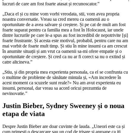
lucruri de care am fost foarte atasat și recunoscator.”
„Daca el și cu mine vom vorbi vreodata, stii, vom avea propria
noastra conversatie. Vreau sa cred mereu ca oamenii au o
oportunitate de a avea salvare și creștere. Și pe cat de mult am fost
foarte suparat pentru ca familia mea a fost în Holocaust, iar unele
dintre lucrurile pe care le-a spus au fost incredibil de nepotrivite [și]
foarte frustrante. Și acesta este motivul, probabil, pentru care nu am
mai vorbit de foarte mult timp. Și stiu în mine insumi ca am crescut
în anumite situații și am vrut ca oamenii sa-mi ofere empatie și o
oportunitate de creștere. Și cred ca nu ar fi corect sa nu o extind și
catre altcineva.”
„Stiu, și din propria mea experienta personala, ca el se confrunta cu
o multime de probleme de sănătate mintala și, «Am incredere în
acest moment ca scuzele sunt reale?» Nu am avut experienta eu
insumi, personal, dar vreau sa acord oricui prezumtia de
nevinovatie.”
Justin Bieber, Sydney Sweeney și o noua
etapa de viata
Despre Justin Bieber are doar cuvinte de lauda. „Uneori este ca și
cum primesti o descarcare sau un cod de trisare și aproape ca iti