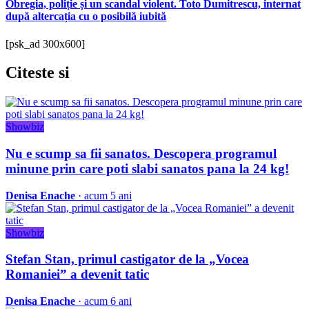
Obregia, poliție și un scandal violent. Toto Dumitrescu, internat
după altercația cu o posibilă iubită
[psk_ad 300x600]
Citeste
si
Showbiz
Nu e scump sa fii sanatos. Descopera programul
minune prin care poti slabi sanatos pana la 24 kg!
Denisa Enache
· acum 5 ani
Showbiz
Stefan Stan, primul castigator de la „Vocea
Romaniei” a devenit tatic
Denisa Enache
· acum 6 ani