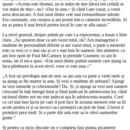
spune: «Acesta este drumul, nu te indoi de tine [desi] toti ceilalti se
vor indoi de tine», nu? «Dar fa asta.» Și când l-am vazut, a venit
acea descarcare. A fost unul dintre cele mai extraordinare talente.
Era carismatic, era curajos și am pornit intr-o calatorie incredibila. Și
nu as putea fi mai fericit pentru locul în care se afla astazi.”
La nivel general, despre artistii pe care i-a reprezentat, a trasat o linie
clara. „Sa spunem doar ca am vazut totul, ok? Am manageriat o
multime de personalitati diferite și am vazut totul, o parte a meseriei
este ca vezi ce e mai rau și ce e mai bun în oameni. Imi amintesc ca
am fost oprit de Paul McCartney la premiile Grammy cu ani în
urma, iar el mi-a spus: «Esti unul dintre putinii oameni care ajung sa
faca plimbarea la acest nivel, ceea ce este asta.»”
„A fost un privilegiu atat de unic sa am asta ca parte a vietii mele și
sa ajung sa fiu martor la asta. Și vezi o multime de nebunii? Ajungi
sa vezi suisurile și coborasurile? Da. Și, și ajungi sa vezi unii oameni
crescand în față intregii lumi și fiind judecati în adolescenta lor, când
niciunul dintre noi nu este judecat așa în adolescenta noastra. Cred
ca cel mai bun lucru pe care il poti face în aceasta meserie este sa fii
acolo pentru ei și sa incerci sa-i protejezi cat poti de bine. Uneori ii
protejezi prea mult. Și o parte din asta este sa le oferi oamenilor
gratie.”
Și pentru ca nicio discutie nu e completa fara putina picanterie