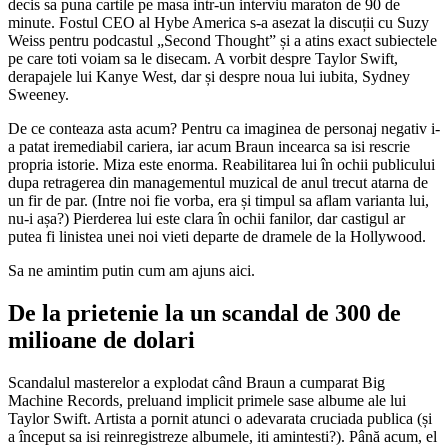
decis sa puna cartile pe masa intr-un interviu maraton de 90 de
minute. Fostul CEO al Hybe America s-a asezat la discuții cu Suzy
Weiss pentru podcastul „Second Thought” și a atins exact subiectele
pe care toti voiam sa le disecam. A vorbit despre Taylor Swift,
derapajele lui Kanye West, dar și despre noua lui iubita, Sydney
Sweeney.
De ce conteaza asta acum? Pentru ca imaginea de personaj negativ i-
a patat iremediabil cariera, iar acum Braun incearca sa isi rescrie
propria istorie. Miza este enorma. Reabilitarea lui în ochii publicului
dupa retragerea din managementul muzical de anul trecut atarna de
un fir de par. (Intre noi fie vorba, era și timpul sa aflam varianta lui,
nu-i așa?) Pierderea lui este clara în ochii fanilor, dar castigul ar
putea fi linistea unei noi vieti departe de dramele de la Hollywood.
Sa ne amintim putin cum am ajuns aici.
De la prietenie la un scandal de 300 de
milioane de dolari
Scandalul masterelor a explodat când Braun a cumparat Big
Machine Records, preluand implicit primele sase albume ale lui
Taylor Swift. Artista a pornit atunci o adevarata cruciada publica (și
a început sa isi reinregistreze albumele, iti amintesti?). Până acum, el