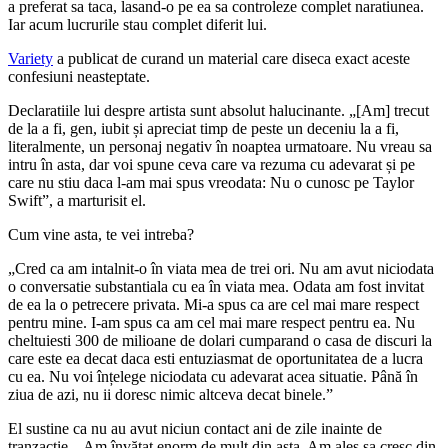
a preferat sa taca, lasand-o pe ea sa controleze complet naratiunea.
Iar acum lucrurile stau complet diferit lui.
Variety
a publicat de curand un material care diseca exact aceste
confesiuni neasteptate.
Declaratiile lui despre artista sunt absolut halucinante. „[Am] trecut
de la a fi, gen, iubit și apreciat timp de peste un deceniu la a fi,
literalmente, un personaj negativ în noaptea urmatoare. Nu vreau sa
intru în asta, dar voi spune ceva care va rezuma cu adevarat și pe
care nu stiu daca l-am mai spus vreodata: Nu o cunosc pe Taylor
Swift”, a marturisit el.
Cum vine asta, te vei intreba?
„Cred ca am intalnit-o în viata mea de trei ori. Nu am avut niciodata
o conversatie substantiala cu ea în viata mea. Odata am fost invitat
de ea la o petrecere privata. Mi-a spus ca are cel mai mare respect
pentru mine. I-am spus ca am cel mai mare respect pentru ea. Nu
cheltuiesti 300 de milioane de dolari cumparand o casa de discuri la
care este ea decat daca esti entuziasmat de oportunitatea de a lucra
cu ea. Nu voi înțelege niciodata cu adevarat acea situatie. Până în
ziua de azi, nu ii doresc nimic altceva decat binele.”
El sustine ca nu au avut niciun contact ani de zile inainte de
tranzactie. „Am învățat enorm de mult din asta. Am ales sa cresc din