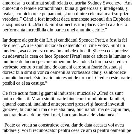
amoroasa, a confirmat subtil relatia cu actrita Sydney Sweeney. „Am
cunoscut o femeie extraordinara, buna și generoasa și inteligenta, și
reala și cu picioarele pe pamant, și una dintre cele mai mari surprize
vreodata.” Când a fost intrebat daca urmareste sezonul din Euphoria,
a raspuns scurt: „Ma uit. Sunt subiectiv, imi place. Cred ca a fost o
performanta incredibila din partea unei anumite actrite.”
Iar despre alegerile din LA și candidatul Spencer Pratt, a fost la fel
de direct. „Nu le spun niciodata oamenilor cu cine votez. Sunt un
moderat, așa ca votez cumva în ambele direcții. Și ceea ce apreciez
cu adevarat la ceea ce face Spencer [Pratt] este ca aduce la lumina o
multime de lucruri pe care nimeni nu le-a adus la lumina și cred ca
vorbeste pentru o multime de oameni care sunt foarte frustrati și
doresc bun simt și vor ca oamenii sa vorbeasca clar și sa abordeze
anumite lucruri. Este foarte interesant de urmarit. Cred ca este foarte
posibil ca el sa castige.”
Ce face acum fostul gigant al industriei muzicale? „Cred ca sunt
putin nelinistit. M-am simtit foarte bine construind biroul familiei,
ajutand oameni, intalnind antreprenori grozavi și facand investitii
grozave, bucurandu-ma de relatia mea, bucurandu-ma de copiii mei,
bucurandu-ma de prietenii mei, bucurandu-ma de viata mea.”
„Poate ca vreau sa construiesc ceva, dar de data aceasta voi avea
rabdare și voi fi recunoscator pentru ceea ce am și pentru oamenii pe