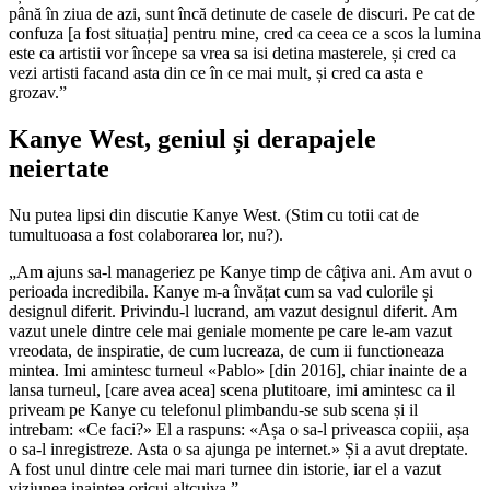
până în ziua de azi, sunt încă detinute de casele de discuri. Pe cat de
confuza [a fost situația] pentru mine, cred ca ceea ce a scos la lumina
este ca artistii vor începe sa vrea sa isi detina masterele, și cred ca
vezi artisti facand asta din ce în ce mai mult, și cred ca asta e
grozav.”
Kanye West, geniul și derapajele
neiertate
Nu putea lipsi din discutie Kanye West. (Stim cu totii cat de
tumultuoasa a fost colaborarea lor, nu?).
„Am ajuns sa-l manageriez pe Kanye timp de câțiva ani. Am avut o
perioada incredibila. Kanye m-a învățat cum sa vad culorile și
designul diferit. Privindu-l lucrand, am vazut designul diferit. Am
vazut unele dintre cele mai geniale momente pe care le-am vazut
vreodata, de inspiratie, de cum lucreaza, de cum ii functioneaza
mintea. Imi amintesc turneul «Pablo» [din 2016], chiar inainte de a
lansa turneul, [care avea acea] scena plutitoare, imi amintesc ca il
priveam pe Kanye cu telefonul plimbandu-se sub scena și il
intrebam: «Ce faci?» El a raspuns: «Așa o sa-l priveasca copiii, așa
o sa-l inregistreze. Asta o sa ajunga pe internet.» Și a avut dreptate.
A fost unul dintre cele mai mari turnee din istorie, iar el a vazut
viziunea inaintea oricui altcuiva.”