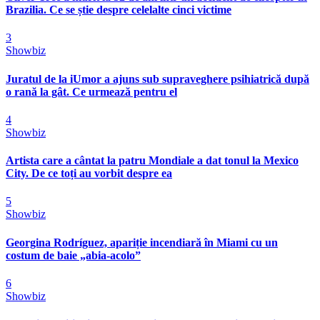
Brazilia. Ce se știe despre celelalte cinci victime
3
Showbiz
Juratul de la iUmor a ajuns sub supraveghere psihiatrică după
o rană la gât. Ce urmează pentru el
4
Showbiz
Artista care a cântat la patru Mondiale a dat tonul la Mexico
City. De ce toți au vorbit despre ea
5
Showbiz
Georgina Rodríguez, apariție incendiară în Miami cu un
costum de baie „abia-acolo”
6
Showbiz