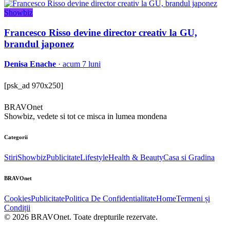
Showbiz
Francesco Risso devine director creativ la GU,
brandul japonez
Denisa Enache
· acum 7 luni
[psk_ad 970x250]
BRAVOnet
Showbiz, vedete si tot ce misca in lumea mondena
Categorii
Stiri
Showbiz
Publicitate
Lifestyle
Health & Beauty
Casa si Gradina
BRAVOnet
Cookies
Publicitate
Politica De Confidentialitate
Home
Termeni și
Condiții
© 2026 BRAVOnet. Toate drepturile rezervate.