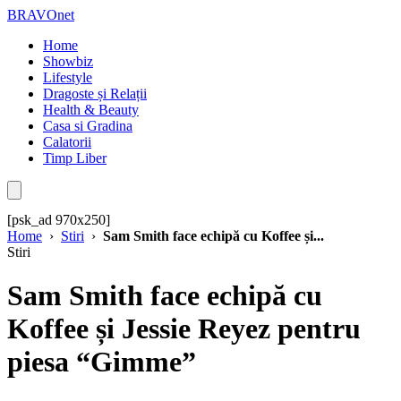
BRAVOnet
Home
Showbiz
Lifestyle
Dragoste și Relații
Health & Beauty
Casa si Gradina
Calatorii
Timp Liber
[psk_ad 970x250]
Home
›
Stiri
›
Sam Smith face echipă cu Koffee și...
Stiri
Sam Smith face echipă cu
Koffee și Jessie Reyez pentru
piesa “Gimme”