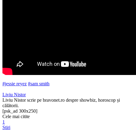
#jessie reyez
#sam smith
Liviu Nistor
Liviu Nistor scrie pe bravonet.ro despre showbiz, horoscop și
călătorii.
[psk_ad 300x250]
Cele mai citite
1
Stiri