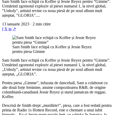
Sam Smith face echipă cu Koffee și Jessie Reyez pentru “Gimme”.
Urmărind zgomotul exploziv al piesei numarul 1, la nivel global,
"Unholy", artistul revine cu noua piesă de pe noul album mult
așteptat, "GLORIA"....
13 ianuarie 2023 · 2 min citire
f
X
in
↗
Sam Smith face echipă cu Koffee și Jessie Reyez
pentru piesa Gimme
Sam Smith face echipă cu Koffee și Jessie Reyez pentru “Gimme”.
Urmărind zgomotul exploziv al piesei numarul 1, la nivel global,
„Unholy”, artistul revine cu noua piesă de pe noul album mult
așteptat, „GLORIA”.
Pentru piesa „Gimme”, infuzata de dancehall, Sam a colaborat cu
alte două forțe feminine, anume compozitoarea R&B, de origine
columbiană-canadiană Jessie Reyez și starul jamaican de reggae,
Koffee.
Descrisă de Smith drept „murdărie!”, piesa, care a fost redată pentru
prima de Radio 1s Hottest Record, este o chemare a unui iubit
hipnotic. „Eu și Jessie eram practic beți, cu whisky în Jamaica, la