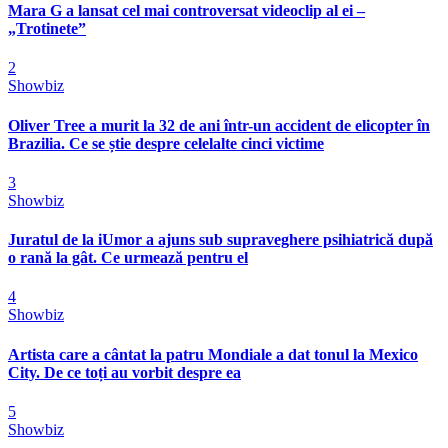
Mara G a lansat cel mai controversat videoclip al ei –
„Trotinete”
2
Showbiz
Oliver Tree a murit la 32 de ani într-un accident de elicopter în
Brazilia. Ce se știe despre celelalte cinci victime
3
Showbiz
Juratul de la iUmor a ajuns sub supraveghere psihiatrică după
o rană la gât. Ce urmează pentru el
4
Showbiz
Artista care a cântat la patru Mondiale a dat tonul la Mexico
City. De ce toți au vorbit despre ea
5
Showbiz