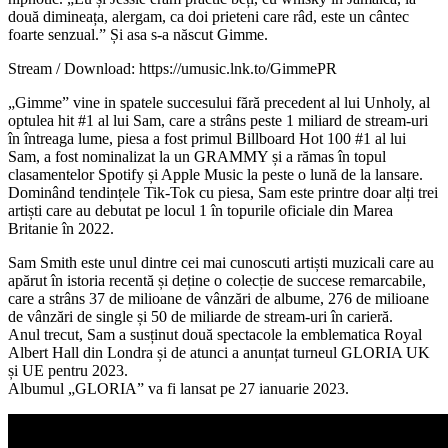
două dimineața, alergam, ca doi prieteni care râd, este un cântec
foarte senzual.” Și asa s-a născut Gimme.
Stream / Download: https://umusic.lnk.to/GimmePR
„Gimme” vine in spatele succesului fără precedent al lui Unholy, al
optulea hit #1 al lui Sam, care a strâns peste 1 miliard de stream-uri
în întreaga lume, piesa a fost primul Billboard Hot 100 #1 al lui
Sam, a fost nominalizat la un GRAMMY și a rămas în topul
clasamentelor Spotify și Apple Music la peste o lună de la lansare.
Dominând tendințele Tik-Tok cu piesa, Sam este printre doar alți trei
artiști care au debutat pe locul 1 în topurile oficiale din Marea
Britanie în 2022.
Sam Smith este unul dintre cei mai cunoscuti artiști muzicali care au
apărut în istoria recentă și deține o colecție de succese remarcabile,
care a strâns 37 de milioane de vânzări de albume, 276 de milioane
de vânzări de single și 50 de miliarde de stream-uri în carieră.
Anul trecut, Sam a susținut două spectacole la emblematica Royal
Albert Hall din Londra și de atunci a anunțat turneul GLORIA UK
și UE pentru 2023.
Albumul „GLORIA” va fi lansat pe 27 ianuarie 2023.