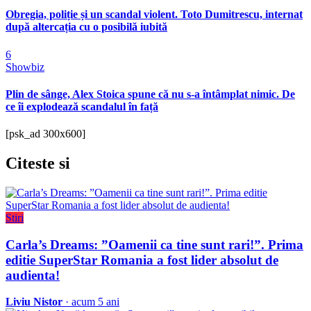
Obregia, poliție și un scandal violent. Toto Dumitrescu, internat
după altercația cu o posibilă iubită
6
Showbiz
Plin de sânge, Alex Stoica spune că nu s-a întâmplat nimic. De
ce îi explodează scandalul în față
[psk_ad 300x600]
Citeste
si
Stiri
Carla’s Dreams: ”Oamenii ca tine sunt rari!”. Prima
editie SuperStar Romania a fost lider absolut de
audienta!
Liviu Nistor
· acum 5 ani