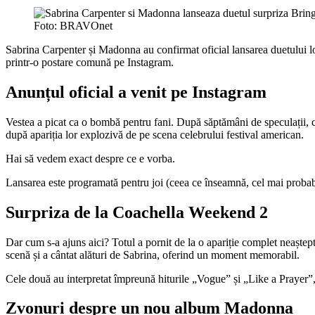
Foto: BRAVOnet
Sabrina Carpenter și Madonna au confirmat oficial lansarea duetului lor
printr-o postare comună pe Instagram.
Anunțul oficial a venit pe Instagram
Vestea a picat ca o bombă pentru fani. După săptămâni de speculații, c
după apariția lor explozivă de pe scena celebrului festival american.
Hai să vedem exact despre ce e vorba.
Lansarea este programată pentru joi (ceea ce înseamnă, cel mai probabil
Surpriza de la Coachella Weekend 2
Dar cum s-a ajuns aici? Totul a pornit de la o apariție complet neaște
scenă și a cântat alături de Sabrina, oferind un moment memorabil.
Cele două au interpretat împreună hiturile „Vogue” și „Like a Prayer”
Zvonuri despre un nou album Madonna