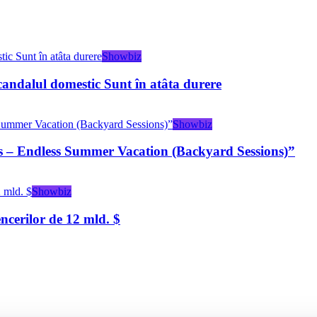
Showbiz
scandalul domestic Sunt în atâta durere
Showbiz
s ‒ Endless Summer Vacation (Backyard Sessions)”
Showbiz
ncerilor de 12 mld. $