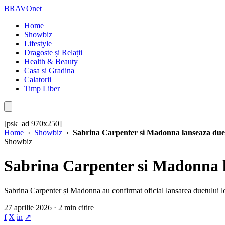
BRAVOnet
Home
Showbiz
Lifestyle
Dragoste și Relații
Health & Beauty
Casa si Gradina
Calatorii
Timp Liber
[psk_ad 970x250]
Home
›
Showbiz
›
Sabrina Carpenter si Madonna lanseaza duetu
Showbiz
Sabrina Carpenter si Madonna l
Sabrina Carpenter și Madonna au confirmat oficial lansarea duetului lor
27 aprilie 2026 · 2 min citire
f
X
in
↗