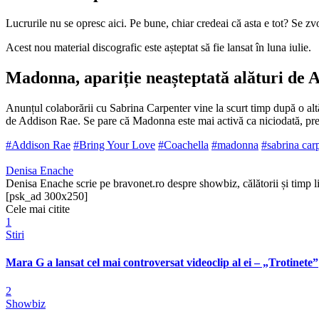
Lucrurile nu se opresc aici. Pe bune, chiar credeai că asta e tot? Se z
Acest nou material discografic este așteptat să fie lansat în luna iulie.
Madonna, apariție neașteptată alături de 
Anunțul colaborării cu Sabrina Carpenter vine la scurt timp după o a
de Addison Rae. Se pare că Madonna este mai activă ca niciodată, preg
#Addison Rae
#Bring Your Love
#Coachella
#madonna
#sabrina car
Denisa Enache
Denisa Enache scrie pe bravonet.ro despre showbiz, călătorii și timp li
[psk_ad 300x250]
Cele mai citite
1
Stiri
Mara G a lansat cel mai controversat videoclip al ei – „Trotinete”
2
Showbiz