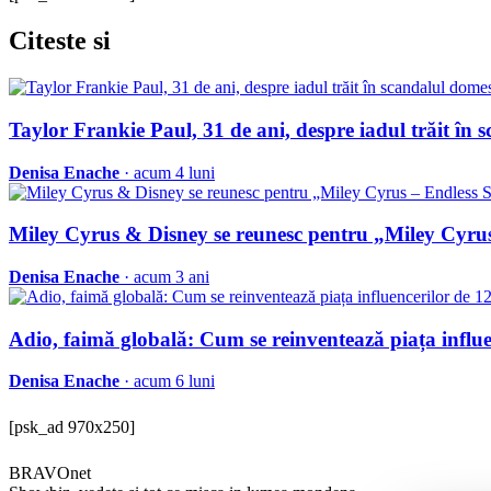
Citeste
si
Taylor Frankie Paul, 31 de ani, despre iadul trăit în 
Denisa Enache
· acum 4 luni
Miley Cyrus & Disney se reunesc pentru „Miley Cyru
Denisa Enache
· acum 3 ani
Adio, faimă globală: Cum se reinventează piața influe
Denisa Enache
· acum 6 luni
[psk_ad 970x250]
BRAVOnet