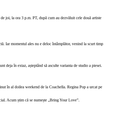
 de joi, la ora 3 p.m. PT, după cum au dezvăluit cele două artiste
tă. Iar momentul ales nu e deloc întâmplător, venind la scurt timp
t deja în extaz, așteptând să asculte varianta de studio a piesei.
ținut în al doilea weekend de la Coachella. Regina Pop a urcat pe
ficial. Acum știm că se numește „Bring Your Love”.