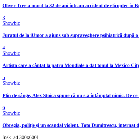
Oliver Tree a murit la 32 de ani într-un accident de elicopter în Bra
3
Showbiz
Juratul de la iUmor a ajuns sub supraveghere psihiatrică după o
4
Showbiz
Artista care a cântat la patru Mondiale a dat tonul la Mexico City
5
Showbiz
Plin de sânge, Alex Stoica spune că nu s-a întâmplat nimic. De ce 
6
Showbiz
Obregia, poliție și un scandal violent. Toto Dumitrescu, internat d
[psk_ad 300x600]