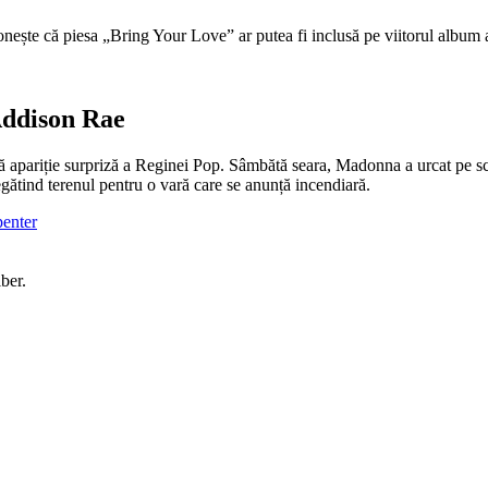
vonește că piesa „Bring Your Love” ar putea fi inclusă pe viitorul album 
Addison Rae
ltă apariție surpriză a Reginei Pop. Sâmbătă seara, Madonna a urcat pe
ătind terenul pentru o vară care se anunță incendiară.
penter
ber.