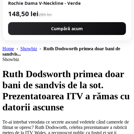
Rochie Dama V-Neckline - Verde
148,50 lei
285 lei
Cumpără acum
Home
›
Showbiz
›
Ruth Dodsworth primea doar bani de
sandvis...
Showbiz
Ruth Dodsworth primea doar
bani de sandvis de la sot.
Prezentatoarea ITV a rămas cu
datorii ascunse
Te-ai intrebat vreodata ce secrete ascund vedetele când camerele de
filmat se opresc? Ruth Dodsworth, celebra prezentatoare a rubricii
meteo de la ITV Wales, a recunoscut public ca fostul ei sot ii