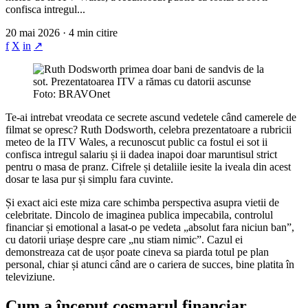
confisca intregul...
20 mai 2026 · 4 min citire
f
X
in
↗
Foto: BRAVOnet
Te-ai intrebat vreodata ce secrete ascund vedetele când camerele de
filmat se opresc? Ruth Dodsworth, celebra prezentatoare a rubricii
meteo de la ITV Wales, a recunoscut public ca fostul ei sot ii
confisca intregul salariu și ii dadea inapoi doar maruntisul strict
pentru o masa de pranz. Cifrele și detaliile iesite la iveala din acest
dosar te lasa pur și simplu fara cuvinte.
Și exact aici este miza care schimba perspectiva asupra vietii de
celebritate. Dincolo de imaginea publica impecabila, controlul
financiar și emotional a lasat-o pe vedeta „absolut fara niciun ban”,
cu datorii uriașe despre care „nu stiam nimic”. Cazul ei
demonstreaza cat de ușor poate cineva sa piarda totul pe plan
personal, chiar și atunci când are o cariera de succes, bine platita în
televiziune.
Cum a început cosmarul financiar