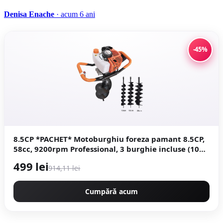
Denisa Enache
· acum 6 ani
-45%
8.5CP *PACHET* Motoburghiu foreza pamant 8.5CP,
58cc, 9200rpm Professional, 3 burghie incluse (100,
150, 200) GT4350 CAMPION CMP4350
499 lei
914,11 lei
Cumpără acum