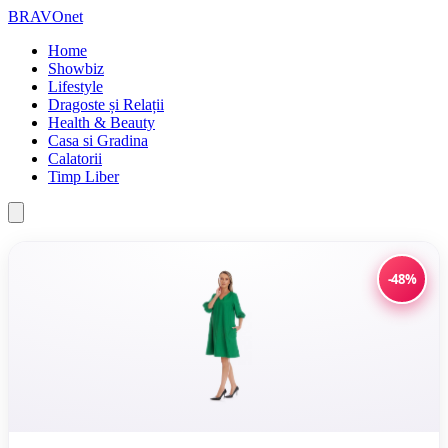
BRAVOnet
Home
Showbiz
Lifestyle
Dragoste și Relații
Health & Beauty
Casa si Gradina
Calatorii
Timp Liber
-48%