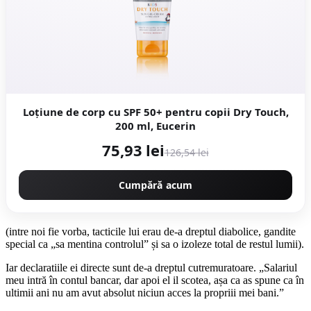
Loțiune de corp cu SPF 50+ pentru copii Dry Touch,
200 ml, Eucerin
75,93 lei
126,54 lei
Cumpără acum
(intre noi fie vorba, tacticile lui erau de-a dreptul diabolice, gandite
special ca „sa mentina controlul” și sa o izoleze total de restul lumii).
Iar declaratiile ei directe sunt de-a dreptul cutremuratoare. „Salariul
meu intră în contul bancar, dar apoi el il scotea, așa ca as spune ca în
ultimii ani nu am avut absolut niciun acces la propriii mei bani.”