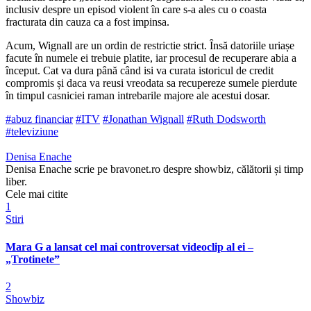
inclusiv despre un episod violent în care s-a ales cu o coasta
fracturata din cauza ca a fost impinsa.
Acum, Wignall are un ordin de restrictie strict. Însă datoriile uriașe
facute în numele ei trebuie platite, iar procesul de recuperare abia a
început. Cat va dura până când isi va curata istoricul de credit
compromis și daca va reusi vreodata sa recupereze sumele pierdute
în timpul casniciei raman intrebarile majore ale acestui dosar.
#abuz financiar
#ITV
#Jonathan Wignall
#Ruth Dodsworth
#televiziune
Denisa Enache
Denisa Enache scrie pe bravonet.ro despre showbiz, călătorii și timp
liber.
Cele mai citite
1
Stiri
Mara G a lansat cel mai controversat videoclip al ei –
„Trotinete”
2
Showbiz