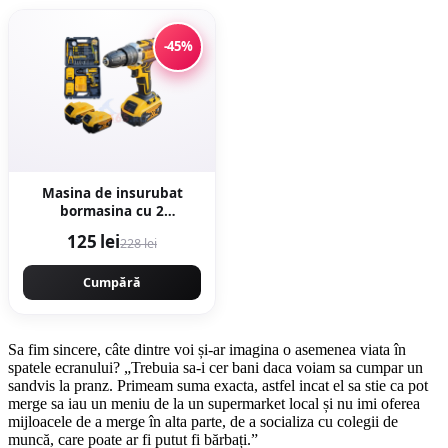
-45%
Masina de insurubat
bormasina cu 2
acumulatori, 30 piese,
125 lei
228 lei
8AH, 48v, trusa cu valiza
Protools CMP1664
Cumpără
Sa fim sincere, câte dintre voi și-ar imagina o asemenea viata în
spatele ecranului? „Trebuia sa-i cer bani daca voiam sa cumpar un
sandvis la pranz. Primeam suma exacta, astfel incat el sa stie ca pot
merge sa iau un meniu de la un supermarket local și nu imi oferea
mijloacele de a merge în alta parte, de a socializa cu colegii de
muncă, care poate ar fi putut fi bărbați.”