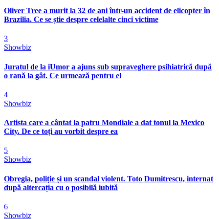
Oliver Tree a murit la 32 de ani într-un accident de elicopter în
Brazilia. Ce se știe despre celelalte cinci victime
3
Showbiz
Juratul de la iUmor a ajuns sub supraveghere psihiatrică după
o rană la gât. Ce urmează pentru el
4
Showbiz
Artista care a cântat la patru Mondiale a dat tonul la Mexico
City. De ce toți au vorbit despre ea
5
Showbiz
Obregia, poliție și un scandal violent. Toto Dumitrescu, internat
după altercația cu o posibilă iubită
6
Showbiz