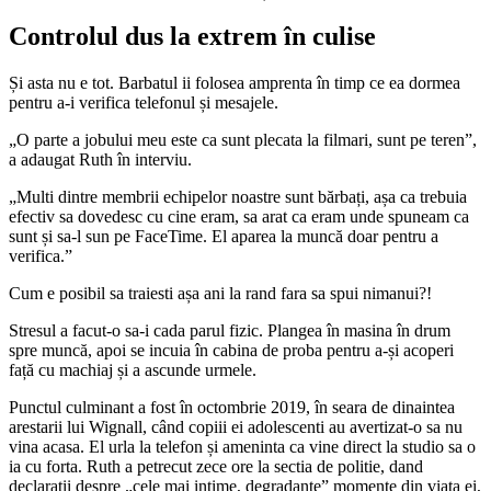
Controlul dus la extrem în culise
Și asta nu e tot. Barbatul ii folosea amprenta în timp ce ea dormea
pentru a-i verifica telefonul și mesajele.
„O parte a jobului meu este ca sunt plecata la filmari, sunt pe teren”,
a adaugat Ruth în interviu.
„Multi dintre membrii echipelor noastre sunt bărbați, așa ca trebuia
efectiv sa dovedesc cu cine eram, sa arat ca eram unde spuneam ca
sunt și sa-l sun pe FaceTime. El aparea la muncă doar pentru a
verifica.”
Cum e posibil sa traiesti așa ani la rand fara sa spui nimanui?!
Stresul a facut-o sa-i cada parul fizic. Plangea în masina în drum
spre muncă, apoi se incuia în cabina de proba pentru a-și acoperi
față cu machiaj și a ascunde urmele.
Punctul culminant a fost în octombrie 2019, în seara de dinaintea
arestarii lui Wignall, când copiii ei adolescenti au avertizat-o sa nu
vina acasa. El urla la telefon și ameninta ca vine direct la studio sa o
ia cu forta. Ruth a petrecut zece ore la sectia de politie, dand
declaratii despre „cele mai intime, degradante” momente din viata ei,