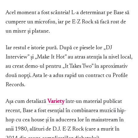
Acel moment a fost scânteia! L-a determinat pe Base să
cumpere un microfon, iar pe E-Z Rock să facă rost de
un mixer și platane.
Iar restul e istorie pură. După ce piesele lor „DJ
Interview” și „Make It Hot” au atras atenția la nivel local,
au creat demo-ul pentru „It Takes Two” în aproximativ
două nopți. Asta le-a adus rapid un contract cu Profile
Records.
Așa cum detaliază
Variety
într-un material publicat
recent, Base a fost esențial în combinarea muzicii hip-
hop cu cea house și în aducerea lor în mainstream în
anii 1980, alături de D.J. E-Z Rock (care a murit în