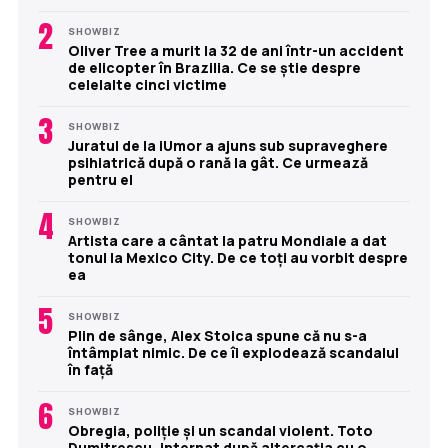
2
SHOWBIZ
Oliver Tree a murit la 32 de ani într-un accident
de elicopter în Brazilia. Ce se știe despre
celelalte cinci victime
3
SHOWBIZ
Juratul de la iUmor a ajuns sub supraveghere
psihiatrică după o rană la gât. Ce urmează
pentru el
4
SHOWBIZ
Artista care a cântat la patru Mondiale a dat
tonul la Mexico City. De ce toți au vorbit despre
ea
5
SHOWBIZ
Plin de sânge, Alex Stoica spune că nu s-a
întâmplat nimic. De ce îi explodează scandalul
în față
6
SHOWBIZ
Obregia, poliție și un scandal violent. Toto
Dumitrescu, internat după altercația cu o