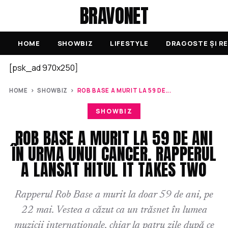
BRAVONET
HOME
SHOWBIZ
LIFESTYLE
DRAGOSTE ȘI RE
[psk_ad 970x250]
HOME
›
SHOWBIZ
›
ROB BASE A MURIT LA 59 DE...
SHOWBIZ
ROB BASE A MURIT LA 59 DE ANI
ÎN URMA UNUI CANCER. RAPPERUL
A LANSAT HITUL IT TAKES TWO
Rapperul Rob Base a murit la doar 59 de ani, pe
22 mai. Vestea a căzut ca un trăsnet în lumea
muzicii internaționale, chiar la patru zile după ce