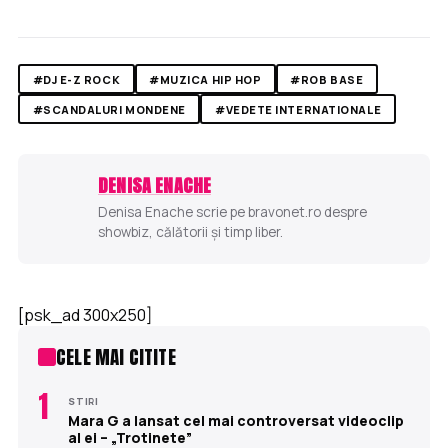
#DJ E-Z ROCK
#MUZICA HIP HOP
#ROB BASE
#SCANDALURI MONDENE
#VEDETE INTERNATIONALE
DENISA ENACHE
Denisa Enache scrie pe bravonet.ro despre
showbiz, călătorii și timp liber.
[psk_ad 300x250]
CELE MAI CITITE
1
STIRI
Mara G a lansat cel mai controversat videoclip
al ei – „Trotinete”