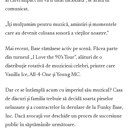
al cărei impact nu va fi uitat niciodată”, se arată în
comunicat.
„Îți mulțumim pentru muzică, amintiri și momentele
care au devenit coloana sonoră a vieților noastre.”
Mai recent, Base rămăsese activ pe scenă. Făcea parte
din turneul „I Love the 90’s Tour”, alături de o
distribuție rotativă de muzicieni celebri, printre care
Vanilla Ice, All-4-One și Young MC.
Dar ce se întâmplă acum cu imperiul său muzical? Casa
de discuri și familia trebuie să decidă soarta pieselor
nelansate și a contractelor în derulare de la Funky Base,
Inc. Dacă avocații vor deschide un proces de succesiune
public în săptămânile următoare.