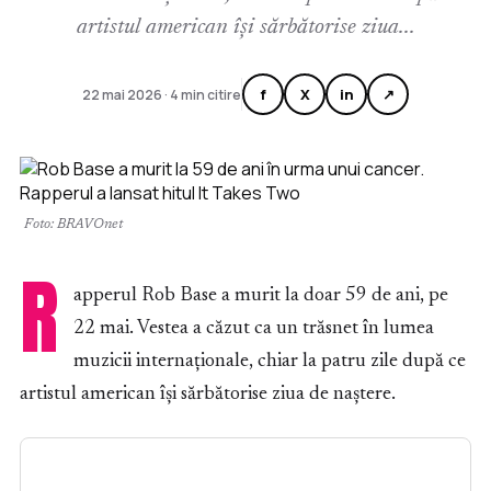
artistul american își sărbătorise ziua...
f
X
in
↗
22 mai 2026 · 4 min citire
Foto: BRAVOnet
R
apperul Rob Base a murit la doar 59 de ani, pe
22 mai. Vestea a căzut ca un trăsnet în lumea
muzicii internaționale, chiar la patru zile după ce
artistul american își sărbătorise ziua de naștere.