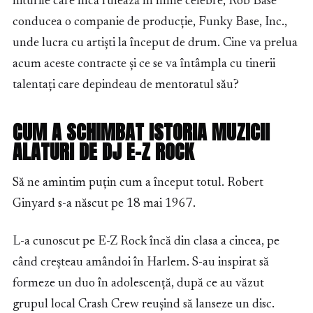
hiturile care încă rulează în filme celebre, Rob Base
conducea o companie de producție, Funky Base, Inc.,
unde lucra cu artiști la început de drum. Cine va prelua
acum aceste contracte și ce se va întâmpla cu tinerii
talentați care depindeau de mentoratul său?
CUM A SCHIMBAT ISTORIA MUZICII
ALATURI DE DJ E-Z ROCK
Să ne amintim puțin cum a început totul. Robert
Ginyard s-a născut pe 18 mai 1967.
L-a cunoscut pe E-Z Rock încă din clasa a cincea, pe
când creșteau amândoi în Harlem. S-au inspirat să
formeze un duo în adolescență, după ce au văzut
grupul local Crash Crew reușind să lanseze un disc.