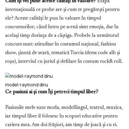
Cum îți vei pune aceste calități în valoare?
Etapa
internațională ce probe are și cum te pregătești pentru
ele? Aceste calități le pun în valoare în timpul
concursurilor; când întru pe scenă simt emoția, dar în
același timp dorința de a câștiga. Probele la următorul
concurs sunt: atitudine în costumul național, fashion
show, ținută de seară, tematică Turcia (dress code alb și
roșu), interviul cu juriul și defilare în costum rock& roll.
model-raymond dinu
Ce pasiuni ai și cum Îți petreci timpul liber?
Pasiunile mele sunt moda, modellingul, teatrul, muzica,
iar timpul liber il folosesc în scopuri educative pentru
cariera mea. Am doi frățiori, am timp de joacă și cu ei.