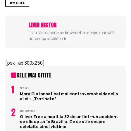
#MODEL
LIVIU NISTOR
Liviu Nistor scrie pe bravonet.ro despre showbiz,
horoscop și călătorii.
[psk_ad 300x250]
CELE MAI CITITE
1
STIRI
Mara G a lansat cel mai controversat videoclip
al ei – „Trotinete”
2
SHOWBIZ
Oliver Tree a murit la 32 de ani într-un accident
de elicopter în Brazilia. Ce se știe despre
celelalte cinci victime