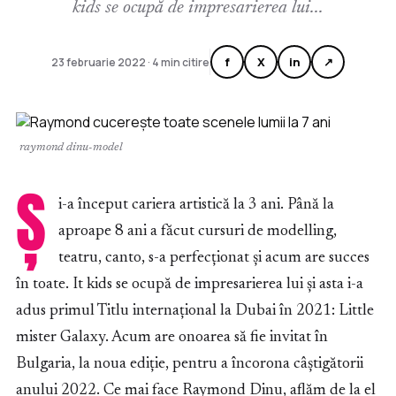
kids se ocupă de impresarierea lui...
f
X
in
↗
23 februarie 2022 · 4 min citire
raymond dinu-model
Ș
i-a început cariera artistică la 3 ani. Până la
aproape 8 ani a făcut cursuri de modelling,
teatru, canto, s-a perfecționat și acum are succes
în toate. It kids se ocupă de impresarierea lui și asta i-a
adus primul Titlu internațional la Dubai în 2021: Little
mister Galaxy. Acum are onoarea să fie invitat în
Bulgaria, la noua ediție, pentru a încorona câștigătorii
anului 2022. Ce mai face Raymond Dinu, aflăm de la el