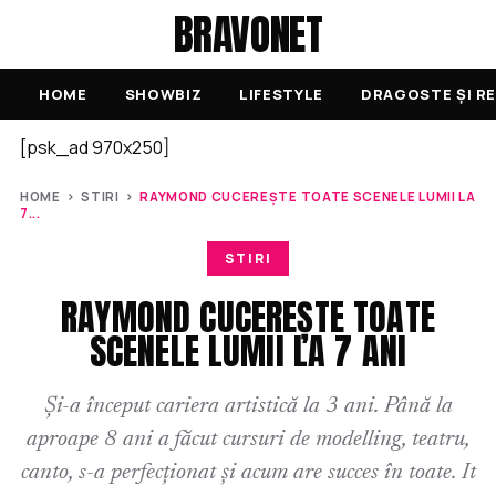
BRAVONET
HOME
SHOWBIZ
LIFESTYLE
DRAGOSTE ȘI RE
[psk_ad 970x250]
HOME
›
STIRI
›
RAYMOND CUCEREȘTE TOATE SCENELE LUMII LA
7...
STIRI
RAYMOND CUCEREȘTE TOATE
SCENELE LUMII LA 7 ANI
Și-a început cariera artistică la 3 ani. Până la
aproape 8 ani a făcut cursuri de modelling, teatru,
canto, s-a perfecționat și acum are succes în toate. It