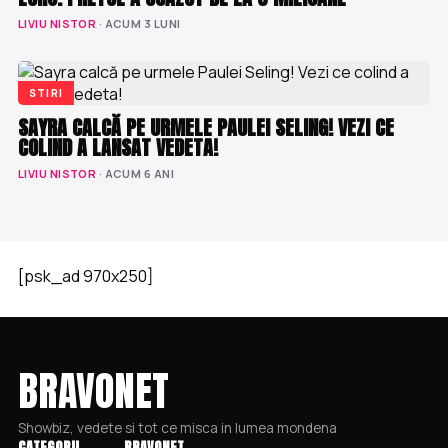
LIVIU NISTOR
· ACUM 3 LUNI
STIRI
SAYRA CALCĂ PE URMELE PAULEI SELING! VEZI CE
COLIND A LANSAT VEDETA!
LIVIU NISTOR
· ACUM 6 ANI
[psk_ad 970x250]
BRAVONET
Showbiz, vedete si tot ce misca in lumea mondena
CATEGORII
BRAVONET