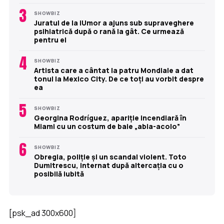
3
SHOWBIZ
Juratul de la iUmor a ajuns sub supraveghere
psihiatrică după o rană la gât. Ce urmează
pentru el
4
SHOWBIZ
Artista care a cântat la patru Mondiale a dat
tonul la Mexico City. De ce toți au vorbit despre
ea
5
SHOWBIZ
Georgina Rodríguez, apariție incendiară în
Miami cu un costum de baie „abia-acolo”
6
SHOWBIZ
Obregia, poliție și un scandal violent. Toto
Dumitrescu, internat după altercația cu o
posibilă iubită
[psk_ad 300x600]