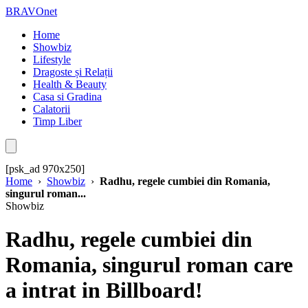
BRAVOnet
Home
Showbiz
Lifestyle
Dragoste și Relații
Health & Beauty
Casa si Gradina
Calatorii
Timp Liber
[psk_ad 970x250]
Home
›
Showbiz
›
Radhu, regele cumbiei din Romania,
singurul roman...
Showbiz
Radhu, regele cumbiei din
Romania, singurul roman care
a intrat in Billboard!