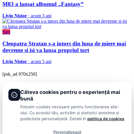
M83 a lansat albumul „Fantasy”
Liviu Nistor
· acum 3 ani
Stiri
Cleopatra Stratan s-a intors din luna de miere mai
devreme si isi va lansa propriul tort
Liviu Nistor
· acum 5 ani
[psk_ad 970x250]
BRAVOnet
Câteva cookies pentru o experiență mai
Showbiz, vedete si tot ce misca in lumea mondena
bună
Categorii
Folosim cookies necesare pentru funcționarea site-
ului. Cu acordul tău, activăm și statistici anonime și
Stiri
Showbiz
Publicitate
Lifestyle
Health & Beauty
Casa si Gradina
publicitate personalizată. Detalii în
politica de cookies
.
BRAVOnet
Personalizează