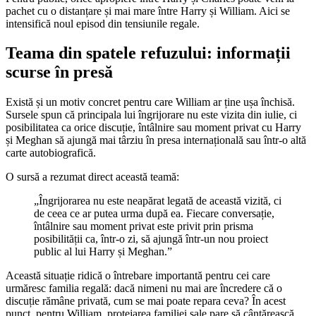
pachet cu o distanțare și mai mare între Harry și William. Aici se
intensifică noul episod din tensiunile regale.
Teama din spatele refuzului: informații
scurse în presă
Există și un motiv concret pentru care William ar ține ușa închisă.
Sursele spun că principala lui îngrijorare nu este vizita din iulie, ci
posibilitatea ca orice discuție, întâlnire sau moment privat cu Harry
și Meghan să ajungă mai târziu în presa internațională sau într-o altă
carte autobiografică.
O sursă a rezumat direct această teamă:
„Îngrijorarea nu este neapărat legată de această vizită, ci
de ceea ce ar putea urma după ea. Fiecare conversație,
întâlnire sau moment privat este privit prin prisma
posibilității ca, într-o zi, să ajungă într-un nou proiect
public al lui Harry și Meghan.”
Această situație ridică o întrebare importantă pentru cei care
urmăresc familia regală: dacă nimeni nu mai are încredere că o
discuție rămâne privată, cum se mai poate repara ceva? În acest
punct, pentru William, protejarea familiei sale pare să cântărească