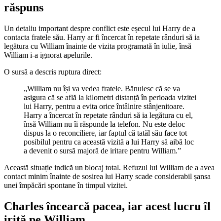
răspuns
Un detaliu important despre conflict este eșecul lui Harry de a
contacta fratele său. Harry ar fi încercat în repetate rânduri să ia
legătura cu William înainte de vizita programată în iulie, însă
William i-a ignorat apelurile.
O sursă a descris ruptura direct:
„William nu își va vedea fratele. Bănuiesc că se va
asigura că se află la kilometri distanță în perioada vizitei
lui Harry, pentru a evita orice întâlnire stânjenitoare.
Harry a încercat în repetate rânduri să ia legătura cu el,
însă William nu îi răspunde la telefon. Nu este deloc
dispus la o reconciliere, iar faptul că tatăl său face tot
posibilul pentru ca această vizită a lui Harry să aibă loc
a devenit o sursă majoră de iritare pentru William.”
Această situație indică un blocaj total. Refuzul lui William de a avea
contact minim înainte de sosirea lui Harry scade considerabil șansa
unei împăcări spontane în timpul vizitei.
Charles încearcă pacea, iar acest lucru îl
irită pe William