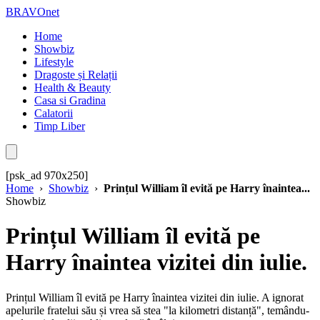
BRAVOnet
Home
Showbiz
Lifestyle
Dragoste și Relații
Health & Beauty
Casa si Gradina
Calatorii
Timp Liber
[psk_ad 970x250]
Home
›
Showbiz
›
Prințul William îl evită pe Harry înaintea...
Showbiz
Prințul William îl evită pe
Harry înaintea vizitei din iulie.
Prințul William îl evită pe Harry înaintea vizitei din iulie. A ignorat
apelurile fratelui său și vrea să stea "la kilometri distanță", temându-