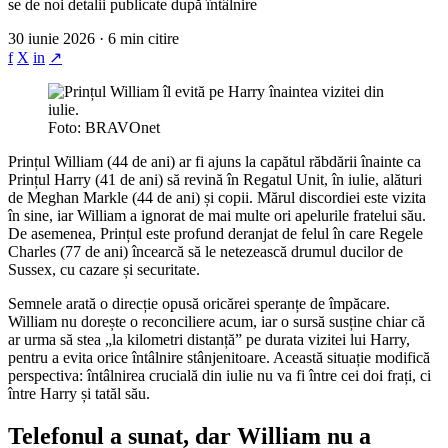
se de noi detalii publicate după întâlnire
30 iunie 2026 · 6 min citire
f
X
in
↗
Foto: BRAVOnet
Prințul William (44 de ani) ar fi ajuns la capătul răbdării înainte ca
Prințul Harry (41 de ani) să revină în Regatul Unit, în iulie, alături
de Meghan Markle (44 de ani) și copii. Mărul discordiei este vizita
în sine, iar William a ignorat de mai multe ori apelurile fratelui său.
De asemenea, Prințul este profund deranjat de felul în care Regele
Charles (77 de ani) încearcă să le netezească drumul ducilor de
Sussex, cu cazare și securitate.
Semnele arată o direcție opusă oricărei speranțe de împăcare.
William nu dorește o reconciliere acum, iar o sursă susține chiar că
ar urma să stea „la kilometri distanță” pe durata vizitei lui Harry,
pentru a evita orice întâlnire stânjenitoare. Această situație modifică
perspectiva: întâlnirea crucială din iulie nu va fi între cei doi frați, ci
între Harry și tatăl său.
Telefonul a sunat, dar William nu a