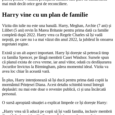
mai mult decât orice gest de reconciliere.
Harry vine cu un plan de familie
Vizita din iulie nu este una banală. Harry, Meghan, Archie (7 ani) și
Lilibet (5 ani) revin în Marea Britanie pentru prima dată ca familie
completă după 2022. Harry vrea ca Regele Charles să își vadă
nepoții, pe care nu i-a mai văzut din anul 2022, la jubileul în onoarea
regretatei regine.
Există și un alt aspect important. Harry își dorește să petreacă timp
cu familia Spencer, pe lângă membrii Casei Windsor. Sursele spun
că planul exista de ceva vreme, iar anul viitor, odată cu desfășurarea
Jocurilor Invictus la Birmingham, părea momentul ideal. Vizita va
avea loc chiar în această vară.
În plus, Harry intenționează să își ducă pentru prima dată copiii la
mormântul Prințesei Diana. Acest detaliu schimbă tonul întregii
deplasări: nu mai este doar o revenire publică, ci și una încărcată
personal.
O sursă apropiată situației a explicat limpede ce își dorește Harry:
„Harry vrea să îi aducă pe copii să își vadă familia, inclusiv membrii