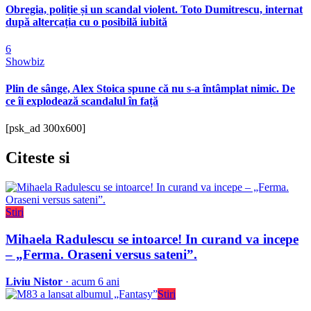
Obregia, poliție și un scandal violent. Toto Dumitrescu, internat
după altercația cu o posibilă iubită
6
Showbiz
Plin de sânge, Alex Stoica spune că nu s-a întâmplat nimic. De
ce îi explodează scandalul în față
[psk_ad 300x600]
Citeste
si
Stiri
Mihaela Radulescu se intoarce! In curand va incepe
– „Ferma. Oraseni versus sateni”.
Liviu Nistor
· acum 6 ani
Stiri