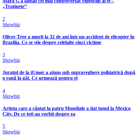
Mara G a lansat cel mai controversat videoclip al ei –
„Trotinete”
2
Showbiz
Oliver Tree a murit la 32 de ani într-un accident de elicopter în
Brazilia. Ce se știe despre celelalte cinci victime
3
Showbiz
Juratul de la iUmor a ajuns sub supraveghere psihiatrică după
o rană la gât. Ce urmează pentru el
4
Showbiz
Artista care a cântat la patru Mondiale a dat tonul la Mexico
City. De ce toți au vorbit despre ea
5
Showbiz