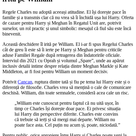
Regele Charles nu adoptă aceeași atitudine. El își dorește pace în
familie și a transmis clar că nu vrea să îi închidă ușa lui Harry. Oferta
de cazare pentru Harry și Meghan în Regatul Unit are, potrivit
surselor, un rol practic și unul simbolic: mesajul că fiul său este încă
binevenit.
Această deschidere îl irită pe William. El i-ar fi spus Regelui Charles
cât de greu îi este să îi ierte pe Harry și Meghan pentru criticile
aduse Familiei Regale după retragerea din îndatoririle oficiale.
Interviul din 2021 cu Oprah și volumul „Spare”, unde au apărut
inclusiv detalii intime despre relația dintre Meghan Markle și Kate
Middleton, ar fi fost pentru William un moment decisiv.
Potrivit
Cancan
, ruptura dintre tată și fiu pe tema lui Harry este și o
diferență de filosofie. Charles vrea să mențină o cale de comunicare
deschisă. William, din toate semnalele, consideră acea cale un risc.
„William este cunoscut pentru faptul că nu uită ușor, în
timp ce Charles își dorește doar pace. Ei privesc situația
lui Harry din perspective diferite. Charles este convins
că trebuie să ierți și să mergi mai departe. William nu
poate face asta. Cel puțin nu acum și, poate, niciodată.”
Pentru public, orice apropiere între Harry și Charles poate veni la