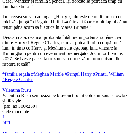
Casei Windsor și familia Spencer. Își dorește să petreacă timp cu
familia extinsă.”
Iar aceeași sursă a adăugat: „Harry își dorește de mult timp ca cei
mici să ajungă în Regatul Unit. L-a întristat foarte mult faptul că nu a
reușit până acum să îi aducă în Marea Britanie.”
Deocamdată, cea mai probabilă întâlnire importantă rămâne cea
dintre Harry și Regele Charles, care ar putea fi prima după nouă
luni, în timp ce Harry și Meghan sunt așteptați luna viitoare la
Birmingham pentru un eveniment premergător Jocurilor Invictus
2027. Se ivește pacea la orizont sau urmează un nou episod din
ruptura regală?
#familia regala
#Meghan Markle
#Prințul Harry
#Printul William
#Regele Charles
Valentina Rusu
Valentina Rusu semnează pe bravonet.ro articole din zona showbiz
și lifestyle.
[psk_ad 300x250]
Cele mai citite
1
Stiri