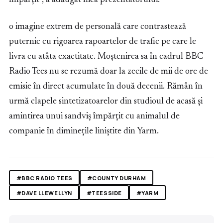
împărțit”, a adăugat fiica prezentatorului.
o imagine extrem de personală care contrastează
puternic cu rigoarea rapoartelor de trafic pe care le
livra cu atâta exactitate. Moștenirea sa în cadrul BBC
Radio Tees nu se rezumă doar la zecile de mii de ore de
emisie în direct acumulate în două decenii. Rămân în
urmă clapele sintetizatoarelor din studioul de acasă și
amintirea unui sandviș împărțit cu animalul de
companie în diminețile liniștite din Yarm.
#BBC RADIO TEES
#COUNTY DURHAM
#DAVE LLEWELLYN
#TEESSIDE
#YARM