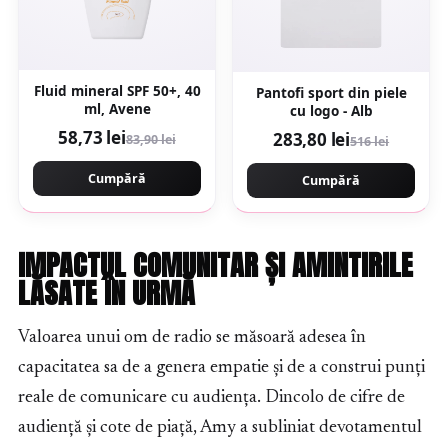
Fluid mineral SPF 50+, 40
Pantofi sport din piele
ml, Avene
cu logo - Alb
58,73 lei
283,80 lei
83,90 lei
516 lei
Cumpără
Cumpără
IMPACTUL COMUNITAR ȘI AMINTIRILE
LĂSATE ÎN URMĂ
Valoarea unui om de radio se măsoară adesea în
capacitatea sa de a genera empatie și de a construi punți
reale de comunicare cu audiența. Dincolo de cifre de
audiență și cote de piață, Amy a subliniat devotamentul