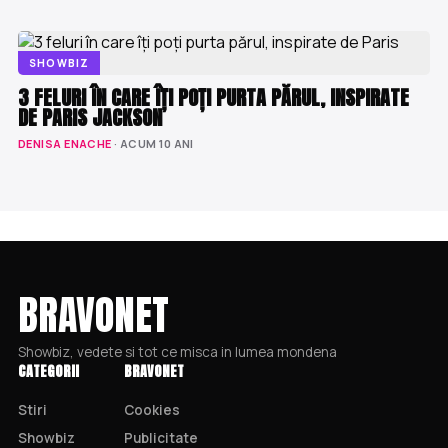
SHOWBIZ
3 FELURI ÎN CARE ÎȚI POȚI PURTA PĂRUL, INSPIRATE
DE PARIS JACKSON
DENISA ENACHE
· ACUM 10 ANI
BRAVONET
Showbiz, vedete si tot ce misca in lumea mondena
CATEGORII
BRAVONET
Stiri
Cookies
Showbiz
Publicitate