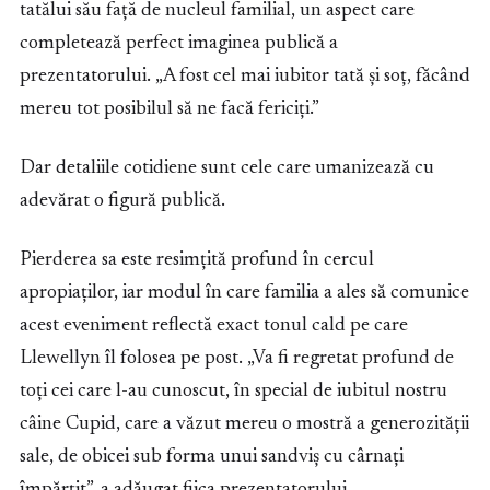
tatălui său față de nucleul familial, un aspect care
completează perfect imaginea publică a
prezentatorului. „A fost cel mai iubitor tată și soț, făcând
mereu tot posibilul să ne facă fericiți.”
Dar detaliile cotidiene sunt cele care umanizează cu
adevărat o figură publică.
Pierderea sa este resimțită profund în cercul
apropiaților, iar modul în care familia a ales să comunice
acest eveniment reflectă exact tonul cald pe care
Llewellyn îl folosea pe post. „Va fi regretat profund de
toți cei care l-au cunoscut, în special de iubitul nostru
câine Cupid, care a văzut mereu o mostră a generozității
sale, de obicei sub forma unui sandviș cu cârnați