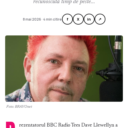
recunoscută timp de peste...
f
X
in
↗
8 mai 2026 · 4 min citire
Foto: BRAVOnet
rezentatorul BBC Radio Tees Dave Llewellyn a