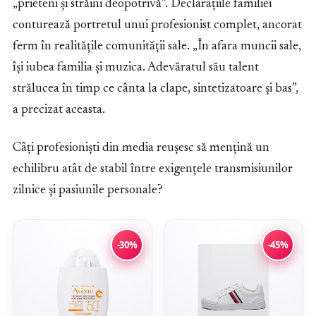
„prieteni și străini deopotrivă”. Declarațiile familiei
conturează portretul unui profesionist complet, ancorat
ferm în realitățile comunității sale. „În afara muncii sale,
își iubea familia și muzica. Adevăratul său talent
strălucea în timp ce cânta la clape, sintetizatoare și bas”,
a precizat aceasta.
Câți profesioniști din media reușesc să mențină un
echilibru atât de stabil între exigențele transmisiunilor
zilnice și pasiunile personale?
-30%
-45%