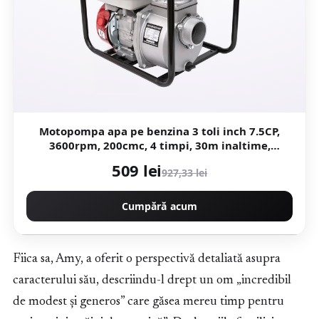
Motopompa apa pe benzina 3 toli inch 7.5CP,
3600rpm, 200cmc, 4 timpi, 30m inaltime,
Campion Deytos CMP1072
509 lei
927,33 lei
Cumpără acum
Fiica sa, Amy, a oferit o perspectivă detaliată asupra
caracterului său, descriindu-l drept un om „incredibil
de modest și generos” care găsea mereu timp pentru