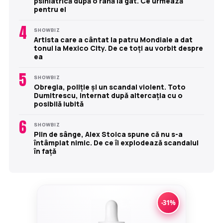
psihiatrică după o rană la gât. Ce urmează
pentru el
4
SHOWBIZ
Artista care a cântat la patru Mondiale a dat
tonul la Mexico City. De ce toți au vorbit despre
ea
5
SHOWBIZ
Obregia, poliție și un scandal violent. Toto
Dumitrescu, internat după altercația cu o
posibilă iubită
6
SHOWBIZ
Plin de sânge, Alex Stoica spune că nu s-a
întâmplat nimic. De ce îi explodează scandalul
în față
-31%