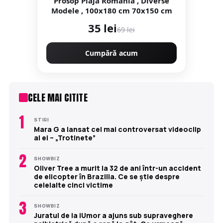
Prosop Plaja Romania , Diverse
Modele , 100x180 cm 70x150 cm
35 lei
69 lei
Cumpără acum
CELE MAI CITITE
1
STIRI
Mara G a lansat cel mai controversat videoclip
al ei – „Trotinete”
2
SHOWBIZ
Oliver Tree a murit la 32 de ani într-un accident
de elicopter în Brazilia. Ce se știe despre
celelalte cinci victime
3
SHOWBIZ
Juratul de la iUmor a ajuns sub supraveghere