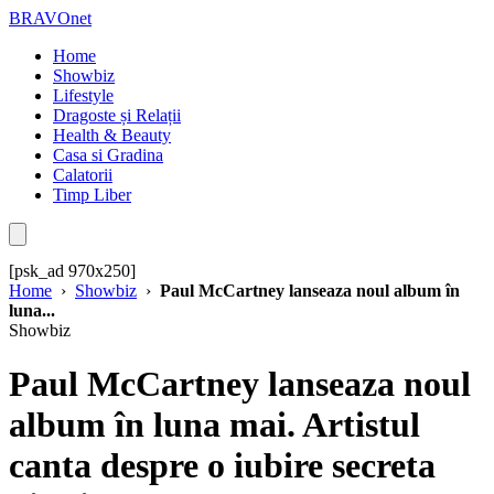
BRAVOnet
Home
Showbiz
Lifestyle
Dragoste și Relații
Health & Beauty
Casa si Gradina
Calatorii
Timp Liber
[psk_ad 970x250]
Home
›
Showbiz
›
Paul McCartney lanseaza noul album în
luna...
Showbiz
Paul McCartney lanseaza noul
album în luna mai. Artistul
canta despre o iubire secreta