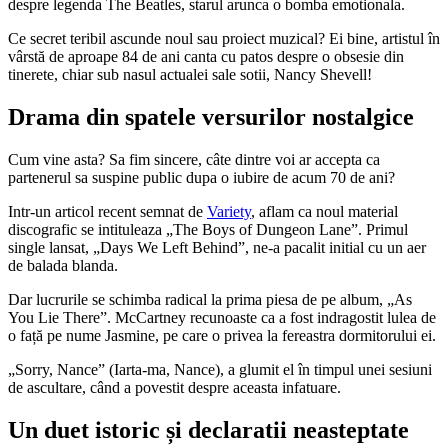
despre legenda The Beatles, starul arunca o bomba emotionala.
Ce secret teribil ascunde noul sau proiect muzical? Ei bine, artistul în
vârstă de aproape 84 de ani canta cu patos despre o obsesie din
tinerete, chiar sub nasul actualei sale sotii, Nancy Shevell!
Drama din spatele versurilor nostalgice
Cum vine asta? Sa fim sincere, câte dintre voi ar accepta ca
partenerul sa suspine public dupa o iubire de acum 70 de ani?
Intr-un articol recent semnat de
Variety
, aflam ca noul material
discografic se intituleaza „The Boys of Dungeon Lane”. Primul
single lansat, „Days We Left Behind”, ne-a pacalit initial cu un aer
de balada blanda.
Dar lucrurile se schimba radical la prima piesa de pe album, „As
You Lie There”. McCartney recunoaste ca a fost indragostit lulea de
o față pe nume Jasmine, pe care o privea la fereastra dormitorului ei.
„Sorry, Nance” (Iarta-ma, Nance), a glumit el în timpul unei sesiuni
de ascultare, când a povestit despre aceasta infatuare.
Un duet istoric și declaratii neasteptate