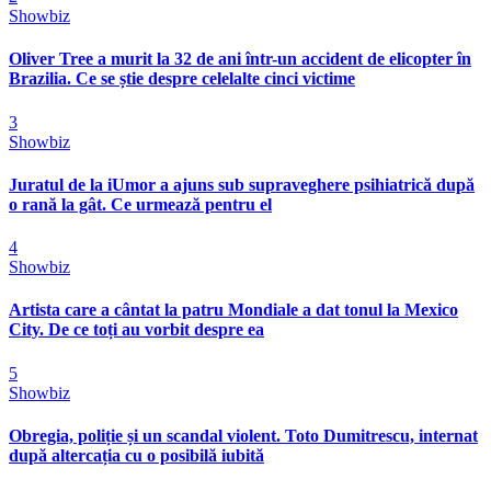
Showbiz
Oliver Tree a murit la 32 de ani într-un accident de elicopter în
Brazilia. Ce se știe despre celelalte cinci victime
3
Showbiz
Juratul de la iUmor a ajuns sub supraveghere psihiatrică după
o rană la gât. Ce urmează pentru el
4
Showbiz
Artista care a cântat la patru Mondiale a dat tonul la Mexico
City. De ce toți au vorbit despre ea
5
Showbiz
Obregia, poliție și un scandal violent. Toto Dumitrescu, internat
după altercația cu o posibilă iubită