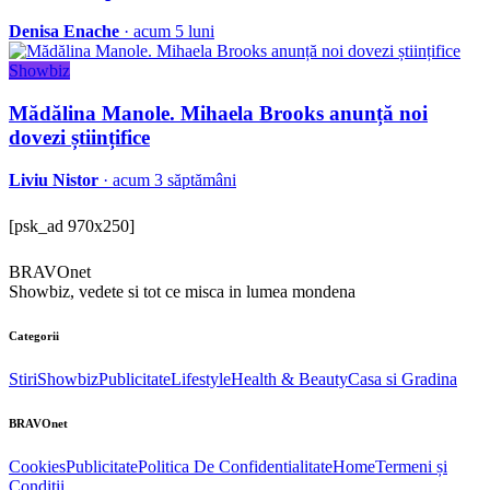
Denisa Enache
· acum 5 luni
Showbiz
Mădălina Manole. Mihaela Brooks anunță noi
dovezi științifice
Liviu Nistor
· acum 3 săptămâni
[psk_ad 970x250]
BRAVOnet
Showbiz, vedete si tot ce misca in lumea mondena
Categorii
Stiri
Showbiz
Publicitate
Lifestyle
Health & Beauty
Casa si Gradina
BRAVOnet
Cookies
Publicitate
Politica De Confidentialitate
Home
Termeni și
Condiții