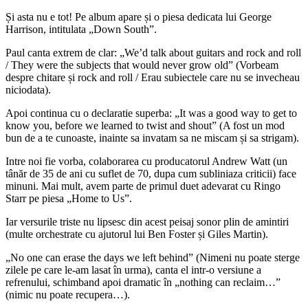
Și asta nu e tot! Pe album apare și o piesa dedicata lui George
Harrison, intitulata „Down South”.
Paul canta extrem de clar: „We’d talk about guitars and rock and roll
/ They were the subjects that would never grow old” (Vorbeam
despre chitare și rock and roll / Erau subiectele care nu se invecheau
niciodata).
Apoi continua cu o declaratie superba: „It was a good way to get to
know you, before we learned to twist and shout” (A fost un mod
bun de a te cunoaste, inainte sa invatam sa ne miscam și sa strigam).
Intre noi fie vorba, colaborarea cu producatorul Andrew Watt (un
tânăr de 35 de ani cu suflet de 70, dupa cum subliniaza criticii) face
minuni. Mai mult, avem parte de primul duet adevarat cu Ringo
Starr pe piesa „Home to Us”.
Iar versurile triste nu lipsesc din acest peisaj sonor plin de amintiri
(multe orchestrate cu ajutorul lui Ben Foster și Giles Martin).
„No one can erase the days we left behind” (Nimeni nu poate sterge
zilele pe care le-am lasat în urma), canta el intr-o versiune a
refrenului, schimband apoi dramatic în „nothing can reclaim…”
(nimic nu poate recupera…).