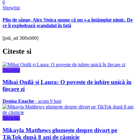
6
Showbiz
Plin de sânge, Alex Stoica spune că nu s-a întâmplat nimic. De
ce îi explodează scandalul în față
[psk_ad 300x600]
Citeste
si
Showbiz
Mihai Onilă și Laura: O poveste de iubire unică în
fiecare zi
Denisa Enache
· acum 9 luni
Showbiz
Mikayla Matthews glumește despre divorț pe
TikTok după 8 ani de căsnicie