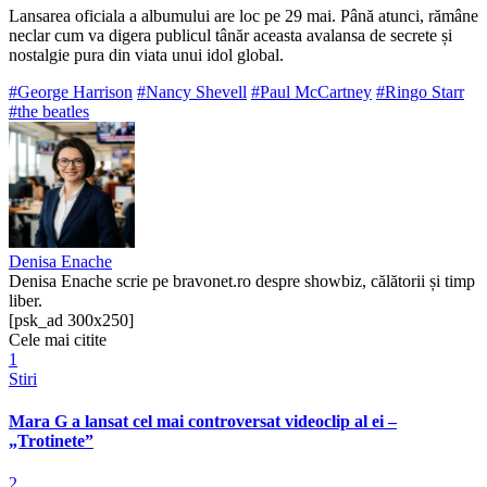
Lansarea oficiala a albumului are loc pe 29 mai. Până atunci, rămâne
neclar cum va digera publicul tânăr aceasta avalansa de secrete și
nostalgie pura din viata unui idol global.
#George Harrison
#Nancy Shevell
#Paul McCartney
#Ringo Starr
#the beatles
Denisa Enache
Denisa Enache scrie pe bravonet.ro despre showbiz, călătorii și timp
liber.
[psk_ad 300x250]
Cele mai citite
1
Stiri
Mara G a lansat cel mai controversat videoclip al ei –
„Trotinete”
2