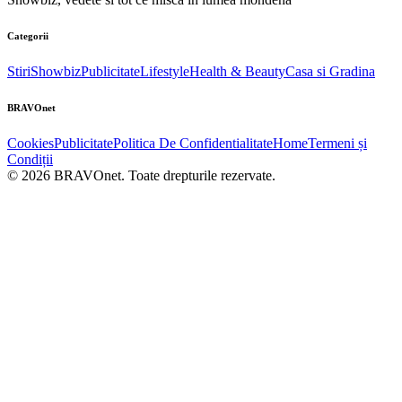
Categorii
Stiri
Showbiz
Publicitate
Lifestyle
Health & Beauty
Casa si Gradina
BRAVOnet
Cookies
Publicitate
Politica De Confidentialitate
Home
Termeni și
Condiții
© 2026 BRAVOnet. Toate drepturile rezervate.