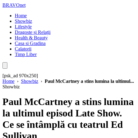
BRAVOnet
Home
Showbiz
Lifestyle
Dragoste și Relații
Health & Beauty
Casa si Gradina
Calatorii
Timp Liber
[psk_ad 970x250]
Home
›
Showbiz
›
Paul McCartney a stins lumina la ultimul...
Showbiz
Paul McCartney a stins lumina
la ultimul episod Late Show.
Ce se întâmplă cu teatrul Ed
Sullivan