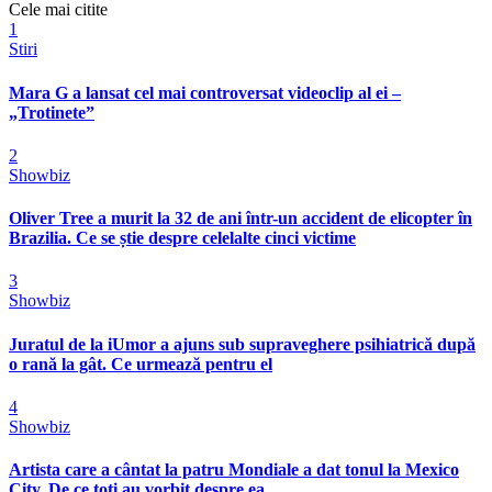
Cele mai citite
1
Stiri
Mara G a lansat cel mai controversat videoclip al ei –
„Trotinete”
2
Showbiz
Oliver Tree a murit la 32 de ani într-un accident de elicopter în
Brazilia. Ce se știe despre celelalte cinci victime
3
Showbiz
Juratul de la iUmor a ajuns sub supraveghere psihiatrică după
o rană la gât. Ce urmează pentru el
4
Showbiz
Artista care a cântat la patru Mondiale a dat tonul la Mexico
City. De ce toți au vorbit despre ea