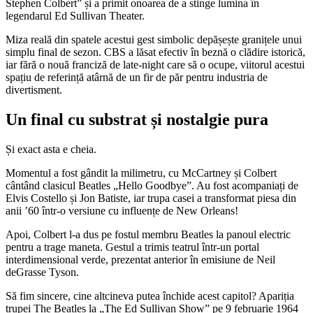
Stephen Colbert” și a primit onoarea de a stinge lumina în
legendarul Ed Sullivan Theater.
Miza reală din spatele acestui gest simbolic depășește granițele unui
simplu final de sezon. CBS a lăsat efectiv în beznă o clădire istorică,
iar fără o nouă franciză de late-night care să o ocupe, viitorul acestui
spațiu de referință atârnă de un fir de păr pentru industria de
divertisment.
Un final cu substrat și nostalgie pura
Și exact asta e cheia.
Momentul a fost gândit la milimetru, cu McCartney și Colbert
cântând clasicul Beatles „Hello Goodbye”. Au fost acompaniați de
Elvis Costello și Jon Batiste, iar trupa casei a transformat piesa din
anii ’60 într-o versiune cu influențe de New Orleans!
Apoi, Colbert l-a dus pe fostul membru Beatles la panoul electric
pentru a trage maneta. Gestul a trimis teatrul într-un portal
interdimensional verde, prezentat anterior în emisiune de Neil
deGrasse Tyson.
Să fim sincere, cine altcineva putea închide acest capitol? Apariția
trupei The Beatles la „The Ed Sullivan Show” pe 9 februarie 1964