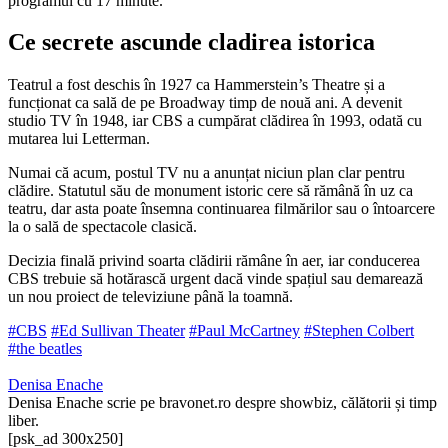
programul cu 17 minute.
Ce secrete ascunde cladirea istorica
Teatrul a fost deschis în 1927 ca Hammerstein’s Theatre și a
funcționat ca sală de pe Broadway timp de nouă ani. A devenit
studio TV în 1948, iar CBS a cumpărat clădirea în 1993, odată cu
mutarea lui Letterman.
Numai că acum, postul TV nu a anunțat niciun plan clar pentru
clădire. Statutul său de monument istoric cere să rămână în uz ca
teatru, dar asta poate însemna continuarea filmărilor sau o întoarcere
la o sală de spectacole clasică.
Decizia finală privind soarta clădirii rămâne în aer, iar conducerea
CBS trebuie să hotărască urgent dacă vinde spațiul sau demarează
un nou proiect de televiziune până la toamnă.
#CBS
#Ed Sullivan Theater
#Paul McCartney
#Stephen Colbert
#the beatles
Denisa Enache
Denisa Enache scrie pe bravonet.ro despre showbiz, călătorii și timp
liber.
[psk_ad 300x250]