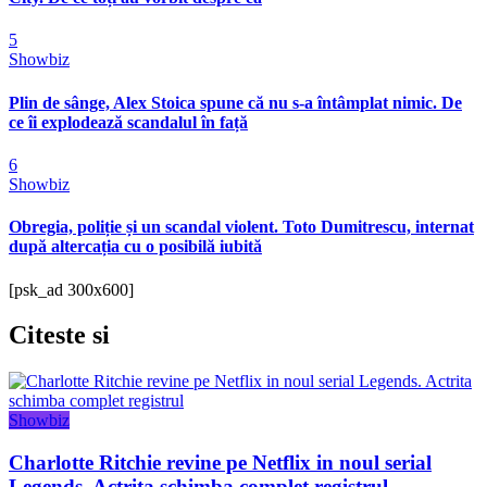
5
Showbiz
Plin de sânge, Alex Stoica spune că nu s-a întâmplat nimic. De
ce îi explodează scandalul în față
6
Showbiz
Obregia, poliție și un scandal violent. Toto Dumitrescu, internat
după altercația cu o posibilă iubită
[psk_ad 300x600]
Citeste
si
Showbiz
Charlotte Ritchie revine pe Netflix in noul serial
Legends. Actrita schimba complet registrul