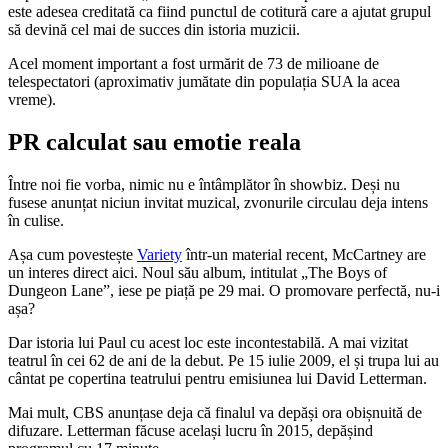
este adesea creditată ca fiind punctul de cotitură care a ajutat grupul
să devină cel mai de succes din istoria muzicii.
Acel moment important a fost urmărit de 73 de milioane de
telespectatori (aproximativ jumătate din populația SUA la acea
vreme).
PR calculat sau emotie reala
Între noi fie vorba, nimic nu e întâmplător în showbiz. Deși nu
fusese anunțat niciun invitat muzical, zvonurile circulau deja intens
în culise.
Așa cum povestește
Variety
într-un material recent, McCartney are
un interes direct aici. Noul său album, intitulat „The Boys of
Dungeon Lane”, iese pe piață pe 29 mai. O promovare perfectă, nu-i
așa?
Dar istoria lui Paul cu acest loc este incontestabilă. A mai vizitat
teatrul în cei 62 de ani de la debut. Pe 15 iulie 2009, el și trupa lui au
cântat pe copertina teatrului pentru emisiunea lui David Letterman.
Mai mult, CBS anunțase deja că finalul va depăși ora obișnuită de
difuzare. Letterman făcuse același lucru în 2015, depășind